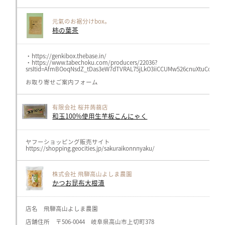
元氣のお裾分けbox。
柿の葉茶
・https://genkibox.thebase.in/
・https://www.tabechoku.com/producers/22036?
srsltid=AfmBOoqNsdZ_tDas3eW7dTVRAL75jLkO3iiCCUMw526cnuXtuCoeJ11
お取り寄せご案内フォーム
有限会社 桜井蒟蒻店
和玉100%使用生芋板こんにゃく
ヤフーショッピング販売サイト
https://shopping.geocities.jp/sakuraikonnnyaku/
株式会社 飛騨高山よしま農園
かつお昆布大根漬
店名 飛騨高山よしま農園
店舗住所 〒506-0044 岐阜県高山市上切町378