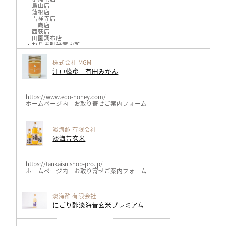
烏山店
蓮根店
吉祥寺店
三鷹店
西荻店
田園調布店
・ねりま観光案内所
・石神井観光案内所
・コンビニエンスストア高橋
株式会社 MGM
・プラザトキワ練馬店
江戸蜂蜜 有田みかん
・まちの駅青梅
・小平マナ
・ホテルカデンツァ東京
・ガッツスーパー関町
・トレッサ横浜すえひろ
https://www.edo-honey.com/
ホームページ内 お取り寄せご案内フォーム
淡海酢 有限会社
淡海昔玄米
https://tankaisu.shop-pro.jp/
ホームページ内 お取り寄せご案内フォーム
淡海酢 有限会社
にごり酢淡海昔玄米プレミアム