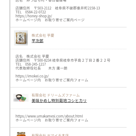
店名 みつばち村・春日養蜂場
店舗住所 〒503-2112 岐阜県不破郡垂井町2158-13
TEL 0584-22-0722
https://honey-shop.jp/
ホームページ内 お取り寄せご案内ページ
株式会社 芋慶
芋次郎
店名 株式会社 芋慶
店舗住所 〒500-8234 岐阜県岐阜市芋島２丁目２番２２号
TEL 058-245-1217
代表取締役社長 木方 庸一朗
https://imokei.co.jp/
ホームページ内 お取り寄せご案内フォーム
有限会社 ドリームズファーム
美味かめし特別栽培コシヒカリ
https://www.umakamesi.com/about.html
ホームページ内 お取り寄せご案内フォーム
有限会社 ヤマイチ本店