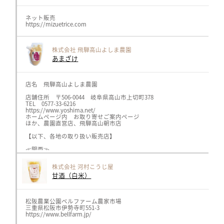
東京都千代田区神田駿河台3-3-13
GAIA 代々木上原店
〒151-0066
ネット販売
東京都渋谷区西原3-23-6
https://mizuetrice.com
だし尾粂 麻布台ヒルズ店
〒106-0041
東京都港区麻布台1-2-4 麻布台ヒルズガーデンプラザC
株式会社 飛騨高山よしま農園
発酵デパートメント
〒155-0033
あまざけ
東京都世田谷区代田2-36-15 BONUS TRACK内
https://hakko-department.com/
good design market KOK
〒251-0055
店名 飛騨高山よしま農園
神奈川県藤沢市南藤沢8-1A103
https://www.kok-design.jp/
店舗住所 〒506-0044 岐阜県高山市上切町378
TEL:0466-23-4528
TEL 0577-33-6216
おとうふ市場 大まめ蔵
https://www.yoshima.net/
〒444-1304
ホームページ内 お取り寄せご案内ページ
愛知県高浜市豊田町1丁目205-5
ほか、農園直営店、飛騨高山朝市店
TEL:0566-52-0140
おぱんでまめ蔵 東浦店
【以下、各地の取り扱い販売店】
〒470-2102
愛知県知多郡東浦町緒川相生の丘8-8
≪関西≫
TEL:0562-84-3210
キャロットhttps://www.carrot-n.co.jp/、
とうふや豆蔵 西尾花ノ木店
ヘルスライフ、オーガニックプラザhttps://healthlife.co.jp/（神戸、
株式会社 河村こうじ屋
〒445-0852
メルカートピッコロ https://www.nakaji34.co.jp/（阪急、広島他各店）
愛知県西尾市花ノ木町7丁目5
甘酒（白米）
TEL:0563-79-5282
≪関東≫
とうふや豆蔵 滝ノ水店
ボンラスパイユhttps://bonraspail.com/（横浜、吉祥寺各店）
〒458-0021
サンスマイルhttps://www.sunsmile.org/（埼玉県）
愛知県名古屋市緑区滝ノ水1丁目122
AMRITARA https://www.amritara.com/
松阪農業公園ベルファーム農家市場
TEL:052-848-7558
三重県松阪市伊勢寺町551-3
とうふや豆蔵 知立店
≪中部≫
https://www.bellfarm.jp/
〒472-0058
GIFTSPREMIUMhttps://giftspremium.jp/（名古屋市）