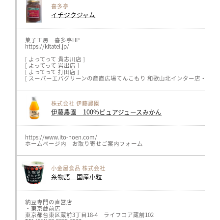
・calcolo(金沢市戸水)
喜多亭
・道の駅 内灘サンセットパーク（河北郡内灘町）
イチジクジャム
※2023年9月29日の時点の情報です。
※お店ごとに扱っている商品が異なります。在庫状況は直接店舗までお問
菓子工房 喜多亭HP
https://kitatei.jp/
[ よってって 貴志川店 ]
[ よってって 岩出店 ］
[ よってって 打田店 ]
[ スーパーエバグリーンの産直広場てんこもり 和歌山北インター店・他 ］
株式会社 伊藤農園
伊藤農園 100%ピュアジュースみかん
https://www.ito-noen.com/
ホームページ内 お取り寄せご案内フォーム
小金屋食品 株式会社
糸物語 国産小粒
納豆専門の直営店
・東京蔵前店
東京都台東区蔵前3丁目18-4 ライフコア蔵前102