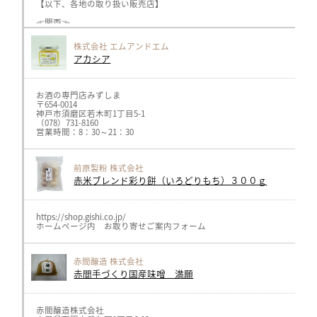
川島SA岐阜おみやげ https://omiyadata.jp/restarea/kawashima/
【以下、各地の取り扱い販売店】
旬楽善 各店 https://shun-rakuzen.com/
≪関西≫
≪北陸≫
キャロットhttps://www.carrot-n.co.jp/、
ナチュレ片山 https://nature-katayama.jp/ （新潟）
ヘルスライフ、オーガニックプラザhttps://healthlife.co.jp/（神戸、
株式会社 エムアンドエム
メルカートピッコロ https://www.nakaji34.co.jp/（阪急、広島他各店）
アカシア
≪関東≫
ボンラスパイユhttps://bonraspail.com/（横浜、吉祥寺各店）
サンスマイルhttps://www.sunsmile.org/（埼玉県）
お酒の専門店みずしま
AMRITARA https://www.amritara.com/
〒654-0014
神戸市須磨区若木町1丁目5-1
≪中部≫
（078）731-8160
GIFTSPREMIUMhttps://giftspremium.jp/（名古屋市）
営業時間：8：30～21：30
ロカボーノ伏見店https://locabuono.jp/（名古屋市）
GIFTSSHOP https://giftsshop.jp/（岐阜県）
三川屋 https://www.sangawa-ya.co.jp/（高山市）
飛騨物産館 https://www.takayama-gh.com/（高山市）
前原製粉 株式会社
川島SA岐阜おみやげ https://omiyadata.jp/restarea/kawashima/
旬楽善 各店 https://shun-rakuzen.com/
赤米ブレンド彩り餅（いろどりもち）３００ｇ
≪北陸≫
ナチュレ片山 https://nature-katayama.jp/ （新潟）
https://shop.gishi.co.jp/
ホームページ内 お取り寄せご案内フォーム
赤間醸造 株式会社
赤間手づくり国産味噌 満願
赤間醸造株式会社