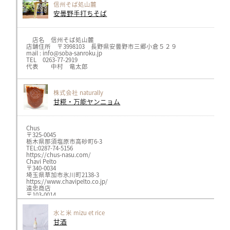
信州そば処山麓
安曇野手打ちそば
店名 信州そば処山麓
店舗住所 〒3998103 長野県安曇野市三郷小倉５２９
mail : info@soba-sanroku.jp
TEL 0263-77-2919
代表 中村 竜太郎
株式会社 naturally
甘糀・万能ヤンニョム
Chus
〒325-0045
栃木県那須塩原市高砂町6-3
TEL:0287-74-5156
https://chus-nasu.com/
Chavi Pelto
〒340-0034
埼玉県草加市氷川町2138-3
https://www.chavipelto.co.jp/
遠忠商店
〒103-0014
東京都中央区日本橋蛎殻町1-30-10 宮島ビル1F
TEL:03-3666-3012
水と米 mizu et rice
https://enchu-food.com/shop/
甘酒
GAIA お茶の水店
〒101-0062