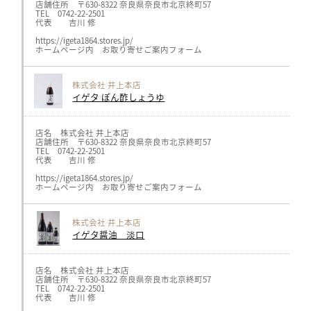
TEL:052-715-7107
〒697-0023島根県浜田市長沢町747－5
店舗住所 〒630-8322 奈良県奈良市北京終町57
おとうふ湯葉いしかわ
・Gallery & Cafe FUN
TEL 0742-22-2501
イオンモール長久手店
〒697-1337島根県浜田市西村町1069－1
代表 吉川 修
〒480-1127
・セブン-イレブン 浜田新町店
愛知県長久手市菅池167 1F 1008区画
〒697-0037島根県浜田市新町54－1
https://igeta1864.stores.jp/
TEL:0561-76-7532
・浜田黒川郵便局
ホームページ内 お取り寄せご案内フォーム
おとうふ湯葉いしかわ
〒697-0024島根県浜田市黒川町4103
イオンモール津南店
・はまだお魚市場（山陰浜田港公設市場）
〒514-0817
〒697-0017島根県浜田市原井町3050-46
三重県津市高茶屋小森町145 イオンモール津南1F
株式会社 井上本店
・select shop Le lien
TEL:059-253-2919
〒697-0022島根県浜田市浅井町93-13
イゲタ ぽん酢しょうゆ
おとうふ湯葉いしかわ
・スーパーキヌヤ 二宮店
市川ニッケコルトンプラザ店
〒695-0024島根県江津市二宮町神主 ハ89-1
〒272-0015
・パン工房ドルチェ・ビータ
千葉県市川市鬼高1丁目1-1 ニッケコルトンプラザ2F ダイエー館内
〒694-0042島根県大田市長久町 稲用192-6
店名 株式会社 井上本店
TEL:047-370-5551
・ふるさと納税 浜田市特設サイト ふるさとチョイス Rakutenふる
店舗住所 〒630-8322 奈良県奈良市北京終町57
KODOMOG おとうふ工房いしかわ
TEL 0742-22-2501
弥生台店
代表 吉川 修
〒245-0008
神奈川県横浜市泉区弥生台16-3 (KNOCKS 横浜弥生台)
https://igeta1864.stores.jp/
TEL:045-443-6012
ホームページ内 お取り寄せご案内フォーム
りんねしゃ立込店
〒496-0044
愛知県津島市立込町2丁目27
TEL:0567-26-3979
株式会社 井上本店
http://www.rinnesha.com/
イゲタ醤油 淡口
りんねしゃ宇治店
〒496-0008
愛知県津島市宇治町天王前80-2
TEL:0567-24-6580
店名 株式会社 井上本店
http://www.rinnesha.com/
店舗住所 〒630-8322 奈良県奈良市北京終町57
GOOD NATURE STATION
TEL 0742-22-2501
〒600-8022
代表 吉川 修
京都市下京区河原町通四条下ル2丁目稲荷町318番6
https://goodnaturestation.com/