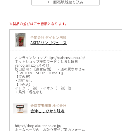
+ 販売地域絞り込み
※製品の並びは五十音順となります。
合同会社 ダイセン創農
AKITAリンゴジュース
オンラインショップhttps://daisensounou.jp/
ネットショップ検索ワード：とまと曜日
yahoo,amazon,その他
秋田県内：【直営店舗】 ・道の駅なかせん
「FACTORY SHOP TOMATO」
【道の駅】
・現在なし
【小売店】
イトク（一部）・イオン（一部）他
・県外：現在なし
会津天宝醸造 株式会社
会津こしひかり味噌
https://shop.aizu-tenpo.co.jp/
ホームページ内 お取り寄せご案内フォーム