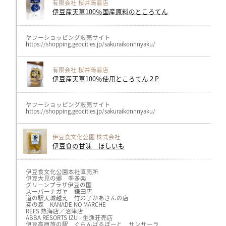
TEL:086-259-3701
有限会社 桜井蒟蒻店
http://www.vetta.jp/
伊豆産天草100％国産原料のところてん
© 2019 OKAN NO KOUJI All Rights Reserved.
ヤフーショッピング販売サイト
https://shopping.geocities.jp/sakuraikonnnyaku/
有限会社 桜井蒟蒻店
伊豆産天草100％使用ところてん２P
ヤフーショッピング販売サイト
https://shopping.geocities.jp/sakuraikonnnyaku/
伊豆食文化公園 株式会社
伊豆食の甘味 ほしいも
伊豆食文化公園本社直売所
伊豆大見の郷 季多楽
グリーンプラザ伊豆の国
スーパーナガヤ 鎌田店
道の駅天城越え 竹の子かあさんの店
奏の森 KANADE NO MARCHE
REFS 熱海店／沼津店
ABBA RESORTS IZU - 坐漁荘売店
伊豆高原旅の駅 ぐらんぱるぽーと サンサーラ