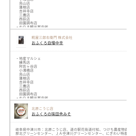
烏山店
蓮根店
吉祥寺店
三鷹店
西荻店
田園調布店
・ねりま観光案内所
・石神井観光案内所
・コンビニエンスストア高橋
糀屋三郎右衛門 株式会社
・プラザトキワ練馬店
おふくろ自慢中辛
・まちの駅青梅
・小平マナ
・ホテルカデンツァ東京
・ガッツスーパー関町
・トレッサ横浜すえひろ
・地産マルシェ
練馬店
阿佐ヶ谷店
小滝橋店
烏山店
蓮根店
吉祥寺店
三鷹店
西荻店
田園調布店
・ねりま観光案内所
・石神井観光案内所
・コンビニエンスストア高橋
北原こうじ店
・プラザトキワ練馬店
おふくろの味田舎みそ
・まちの駅青梅
・小平マナ
・ホテルカデンツァ東京
・ガッツスーパー関町
・トレッサ横浜すえひろ
岐阜県中津川市：北原こうじ店、道の駅花街道付知、つけち農産物直売所
那北グリーンセンター、ＪＡ中津川グリーンセンター、にぎわい特産館、