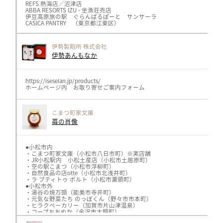
REFS 熱海店／沼津店
ABBA RESORTS IZU - 坐漁荘売店
伊豆高原旅の駅 ぐらんぱるぽーと サンサーラ
CASICA PANTRY （東京都江東区）
※取り扱い商品や在庫状況はそれぞれ異なりますので
各店舗までお問い合わせください
伊勢製餡所 株式会社
伊勢あんもなか
https://iseseian.jp/products/
ホームページ内 お取り寄せご案内フォーム
こまつ町家文庫
苺の肖像
●小松市内
・こまつ町家文庫（小松市八日市町）※実店舗
・JR小松駅内 小松土産店（小松市土居原町）
・空の駅こまつ（小松市浮柳町）
・自然食品の店otte（小松市北浅井町）
・ラ プティトゥ ポルト（小松市瀬領町）
●小松市外
・湯谷の焼万頭（能美市寺井町）
・元気な野菜たち のっぽくん（野々市市本町）
・ヒラクベーカリー（加賀市片山津温泉）
・コープおおぬか（金沢市大額町）
・MIHON ICHI KANAZAWA（金沢フォーラス１F）