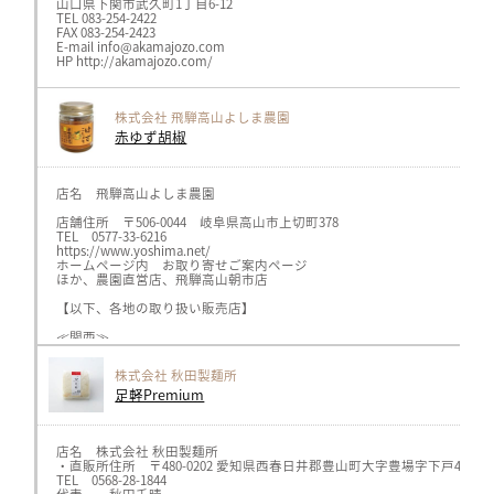
山口県下関市武久町1丁目6-12
TEL 083-254-2422
FAX 083-254-2423
E-mail info@akamajozo.com
HP http://akamajozo.com/
株式会社 飛騨高山よしま農園
赤ゆず胡椒
店名 飛騨高山よしま農園
店舗住所 〒506-0044 岐阜県高山市上切町378
TEL 0577-33-6216
https://www.yoshima.net/
ホームページ内 お取り寄せご案内ページ
ほか、農園直営店、飛騨高山朝市店
【以下、各地の取り扱い販売店】
≪関西≫
キャロットhttps://www.carrot-n.co.jp/、
ヘルスライフ、オーガニックプラザhttps://healthlife.co.jp/（神戸、
株式会社 秋田製麺所
メルカートピッコロ https://www.nakaji34.co.jp/（阪急、広島他各店）
足軽Premium
≪関東≫
ボンラスパイユhttps://bonraspail.com/（横浜、吉祥寺各店）
サンスマイルhttps://www.sunsmile.org/（埼玉県）
AMRITARA https://www.amritara.com/
店名 株式会社 秋田製麺所
・直販所住所 〒480-0202 愛知県西春日井郡豊山町大字豊場字下戸41番地
≪中部≫
TEL 0568-28-1844