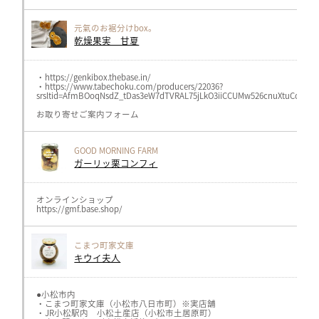
元氣のお裾分けbox。
乾燥果実 甘夏
・https://genkibox.thebase.in/
・https://www.tabechoku.com/producers/22036?
srsltid=AfmBOoqNsdZ_tDas3eW7dTVRAL75jLkO3iiCCUMw526cnuXtuCoeJ11
お取り寄せご案内フォーム
GOOD MORNING FARM
ガーリッ栗コンフィ
オンラインショップ
https://gmf.base.shop/
こまつ町家文庫
キウイ夫人
●小松市内
・こまつ町家文庫（小松市八日市町）※実店舗
・JR小松駅内 小松土産店（小松市土居原町）