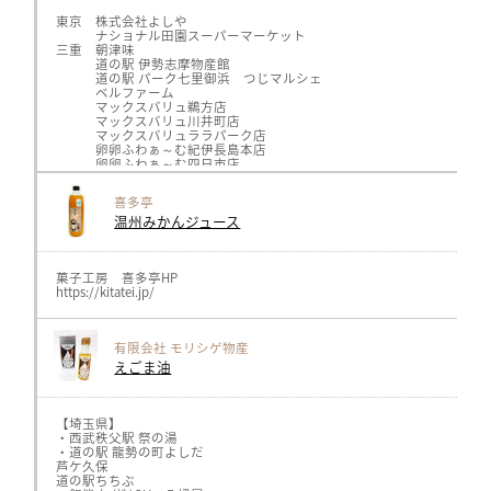
サンスマイルhttps://www.sunsmile.org/（埼玉県）
AMRITARA https://www.amritara.com/
東京 株式会社よしや
ナショナル田園スーパーマーケット
≪中部≫
三重 朝津味
GIFTSPREMIUMhttps://giftspremium.jp/（名古屋市）
道の駅 伊勢志摩物産館
ロカボーノ伏見店https://locabuono.jp/（名古屋市）
道の駅 パーク七里御浜 つじマルシェ
GIFTSSHOP https://giftsshop.jp/（岐阜県）
ベルファーム
三川屋 https://www.sangawa-ya.co.jp/（高山市）
マックスバリュ鵜方店
飛騨物産館 https://www.takayama-gh.com/（高山市）
マックスバリュ川井町店
川島SA岐阜おみやげ https://omiyadata.jp/restarea/kawashima/
マックスバリュララパーク店
旬楽善 各店 https://shun-rakuzen.com/
卵卵ふわぁ～む紀伊長島本店
卵卵ふわぁ～む四日市店
≪北陸≫
岡山 ワインと地酒 武田 岡山新保店
ナチュレ片山 https://nature-katayama.jp/ （新潟）
広島 株式会社天満屋 福山店 フーズパレット
喜多亭
温州みかんジュース
※実際の販売状況については、直接販売店までご確認ください。
菓子工房 喜多亭HP
https://kitatei.jp/
有限会社 モリシゲ物産
えごま油
【埼玉県】
・西武秩父駅 祭の湯
・道の駅 龍勢の町よしだ
芦ケ久保
道の駅ちちぶ