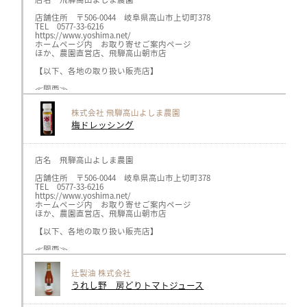
〒697-0023島根県浜田市長沢町747－5
・Gallery & Cafe FUN
店舗住所 〒506-0044 岐阜県高山市上切町378
〒697-1337島根県浜田市西村町1069－1
TEL 0577-33-6216
・セブン-イレブン 浜田新町店
https://www.yoshima.net/
〒697-0037島根県浜田市新町54－1
ホームページ内 お取り寄せご案内ページ
・浜田黒川郵便局
ほか、農園直営店、飛騨高山朝市店
〒697-0024島根県浜田市黒川町4103
・はまだお魚市場（山陰浜田港公設市場）
【以下、各地の取り扱い販売店】
〒697-0017島根県浜田市原井町3050-46
・select shop Le lien
≪関西≫
〒697-0022島根県浜田市浅井町93-13
キャロットhttps://www.carrot-n.co.jp/、
・スーパーキヌヤ 二宮店
ヘルスライフ、オーガニックプラザhttps://healthlife.co.jp/（神戸、
株式会社 飛騨高山よしま農園
〒695-0024島根県江津市二宮町神主 ハ89-1
メルカートピッコロ https://www.nakaji34.co.jp/（阪急、広島他各店）
梅ドレッシング
・パン工房ドルチェ・ビータ
〒694-0042島根県大田市長久町 稲用192-6
≪関東≫
・ふるさと納税 浜田市特設サイト ふるさとチョイス Rakutenふる
ボンラスパイユhttps://bonraspail.com/（横浜、吉祥寺各店）
サンスマイルhttps://www.sunsmile.org/（埼玉県）
AMRITARA https://www.amritara.com/
店名 飛騨高山よしま農園
≪中部≫
店舗住所 〒506-0044 岐阜県高山市上切町378
GIFTSPREMIUMhttps://giftspremium.jp/（名古屋市）
TEL 0577-33-6216
ロカボーノ伏見店https://locabuono.jp/（名古屋市）
https://www.yoshima.net/
GIFTSSHOP https://giftsshop.jp/（岐阜県）
ホームページ内 お取り寄せご案内ページ
三川屋 https://www.sangawa-ya.co.jp/（高山市）
ほか、農園直営店、飛騨高山朝市店
飛騨物産館 https://www.takayama-gh.com/（高山市）
川島SA岐阜おみやげ https://omiyadata.jp/restarea/kawashima/
【以下、各地の取り扱い販売店】
旬楽善 各店 https://shun-rakuzen.com/
≪関西≫
≪北陸≫
キャロットhttps://www.carrot-n.co.jp/、
ナチュレ片山 https://nature-katayama.jp/ （新潟）
ヘルスライフ、オーガニックプラザhttps://healthlife.co.jp/（神戸、
辻製油 株式会社
メルカートピッコロ https://www.nakaji34.co.jp/（阪急、広島他各店）
うれし野 房どりトマトジュース
≪関東≫
ボンラスパイユhttps://bonraspail.com/（横浜、吉祥寺各店）