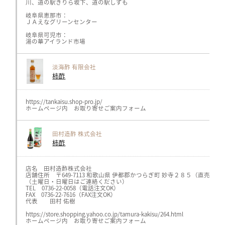
川、道の駅きりら坂下、道の駅しずも
岐阜県恵那市：
ＪＡえなグリーンセンター
岐阜県可児市：
湯の華アイランド市場
淡海酢 有限会社
柿酢
https://tankaisu.shop-pro.jp/
ホームページ内 お取り寄せご案内フォーム
田村造酢 株式会社
柿酢
店名 田村造酢株式会社
店舗住所 〒649-7113 和歌山県 伊都郡かつらぎ町 妙寺２８５（直売あり
（土曜日・日曜日はご連絡ください）
TEL 0736-22-0058（電話注文OK）
FAX 0736-22-7616（FAX注文OK）
代表 田村 佑樹
https://store.shopping.yahoo.co.jp/tamura-kakisu/264.html
ホームページ内 お取り寄せご案内フォーム