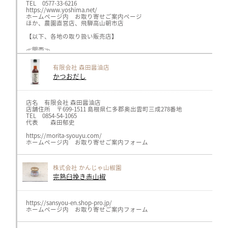
TEL 0577-33-6216
https://www.yoshima.net/
ホームページ内 お取り寄せご案内ページ
ほか、農園直営店、飛騨高山朝市店
【以下、各地の取り扱い販売店】
≪関西≫
キャロットhttps://www.carrot-n.co.jp/、
ヘルスライフ、オーガニックプラザhttps://healthlife.co.jp/（神戸、
有限会社 森田醤油店
メルカートピッコロ https://www.nakaji34.co.jp/（阪急、広島他各店）
かつおだし
≪関東≫
ボンラスパイユhttps://bonraspail.com/（横浜、吉祥寺各店）
サンスマイルhttps://www.sunsmile.org/（埼玉県）
AMRITARA https://www.amritara.com/
店名 有限会社 森田醤油店
店舗住所 〒699-1511 島根県仁多郡奥出雲町三成278番地
≪中部≫
TEL 0854-54-1065
GIFTSPREMIUMhttps://giftspremium.jp/（名古屋市）
代表 森田郁史
ロカボーノ伏見店https://locabuono.jp/（名古屋市）
GIFTSSHOP https://giftsshop.jp/（岐阜県）
https://morita-syouyu.com/
三川屋 https://www.sangawa-ya.co.jp/（高山市）
ホームページ内 お取り寄せご案内フォーム
飛騨物産館 https://www.takayama-gh.com/（高山市）
川島SA岐阜おみやげ https://omiyadata.jp/restarea/kawashima/
旬楽善 各店 https://shun-rakuzen.com/
株式会社 かんじゃ山椒園
≪北陸≫
完熟臼挽き赤山椒
ナチュレ片山 https://nature-katayama.jp/ （新潟）
https://sansyou-en.shop-pro.jp/
ホームページ内 お取り寄せご案内フォーム