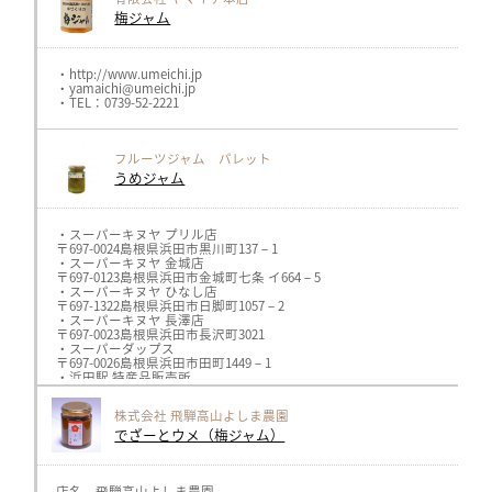
梅ジャム
・http://www.umeichi.jp
・yamaichi@umeichi.jp
・TEL：0739-52-2221
フルーツジャム パレット
うめジャム
・スーパーキヌヤ プリル店
〒697-0024島根県浜田市黒川町137－1
・スーパーキヌヤ 金城店
〒697-0123島根県浜田市金城町七条 イ664－5
・スーパーキヌヤ ひなし店
〒697-1322島根県浜田市日脚町1057－2
・スーパーキヌヤ 長澤店
〒697-0023島根県浜田市長沢町3021
・スーパーダップス
〒697-0026島根県浜田市田町1449－1
・浜田駅 特産品販売所
〒697-0022島根県浜田市浅井町
・道の駅 ゆうひパーク浜田
株式会社 飛騨高山よしま農園
〒697-0301島根県浜田市金城町追原32-1
でざーとウメ（梅ジャム）
・美又温泉国民保養センター
〒697-0017島根県浜田市原井町1203－1
・アロマテラピー fracoco
〒697-0034島根県浜田市相生町4220
・MINA&SONS Patisserie
店名 飛騨高山よしま農園