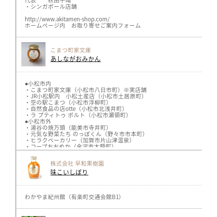
GIFTSPREMIUMhttps://giftspremium.jp/（名古屋市）
代表 秋田千晴
ロカボーノ伏見店https://locabuono.jp/（名古屋市）
・シンガポール店舗
GIFTSSHOP https://giftsshop.jp/（岐阜県）
三川屋 https://www.sangawa-ya.co.jp/（高山市）
http://www.akitamen-shop.com/
飛騨物産館 https://www.takayama-gh.com/（高山市）
ホームページ内 お取り寄せご案内フォーム
川島SA岐阜おみやげ https://omiyadata.jp/restarea/kawashima/
旬楽善 各店 https://shun-rakuzen.com/
こまつ町家文庫
≪北陸≫
ナチュレ片山 https://nature-katayama.jp/ （新潟）
あしながおみかん
●小松市内
・こまつ町家文庫（小松市八日市町）※実店舗
・JR小松駅内 小松土産店（小松市土居原町）
・空の駅こまつ（小松市浮柳町）
・自然食品の店otte（小松市北浅井町）
・ラ プティトゥ ポルト（小松市瀬領町）
●小松市外
・湯谷の焼万頭（能美市寺井町）
・元気な野菜たち のっぽくん（野々市市本町）
・ヒラクベーカリー（加賀市片山津温泉）
・コープおおぬか（金沢市大額町）
・MIHON ICHI KANAZAWA（金沢フォーラス１F）
・calcolo(金沢市戸水)
株式会社 早和果樹園
・道の駅 内灘サンセットパーク（河北郡内灘町）
味こいしぼり
※2023年9月29日の時点の情報です。
※お店ごとに扱っている商品が異なります。在庫状況は直接店舗までお問
わかやま紀州館（有楽町交通会館B1）