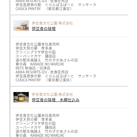
ABBA RESORTS IZU - 坐漁荘売店
伊豆高原旅の駅 ぐらんぱるぽーと サンサーラ
CASICA PANTRY （東京都江東区）
※取り扱い商品や在庫状況はそれぞれ異なりますので
各店舗までお問い合わせください
伊豆食文化公園 株式会社
伊豆食の味噌
伊豆食文化公園本社直売所
伊豆大見の郷 季多楽
グリーンプラザ伊豆の国
スーパーナガヤ 鎌田店
道の駅天城越え 竹の子かあさんの店
奏の森 KANADE NO MARCHE
REFS 熱海店／沼津店
ABBA RESORTS IZU - 坐漁荘売店
伊豆高原旅の駅 ぐらんぱるぽーと サンサーラ
CASICA PANTRY （東京都江東区）
※取り扱い商品や在庫状況はそれぞれ異なりますので
各店舗までお問い合わせください
伊豆食文化公園 株式会社
伊豆食の味噌 木樽仕込み
伊豆食文化公園本社直売所
伊豆大見の郷 季多楽
グリーンプラザ伊豆の国
スーパーナガヤ 鎌田店
道の駅天城越え 竹の子かあさんの店
奏の森 KANADE NO MARCHE