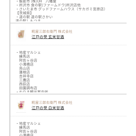
・飯能市 (株)OH 八幡屋
・所沢市 食の駅(ファームドウ)所沢店他
・さいたま市 グッドファームハウス（サカガミ宮原店）
【茨城県】
・道の駅 道の駅さかい
道の駅しもつま
【東京都】
・練馬区練馬 BEANS’Act（コーヒー挽売専門店）
糀屋三郎右衛門 株式会社
・日本橋佃 マルエツ リンコスリバーシテイ店
江戸の誉 玄米甘酒
・地産マルシェ
練馬店
阿佐ヶ谷店
小滝橋店
烏山店
蓮根店
吉祥寺店
三鷹店
西荻店
田園調布店
・ねりま観光案内所
・石神井観光案内所
・コンビニエンスストア高橋
糀屋三郎右衛門 株式会社
・プラザトキワ練馬店
江戸の誉 白米甘酒
・まちの駅青梅
・小平マナ
・ホテルカデンツァ東京
・ガッツスーパー関町
・トレッサ横浜すえひろ
・地産マルシェ
練馬店
阿佐ヶ谷店
小滝橋店