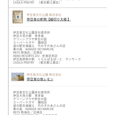
CASICA PANTRY （東京都江東区）
※取り扱い商品や在庫状況はそれぞれ異なりますので
各店舗までお問い合わせください
伊豆食文化公園 株式会社
伊豆食の乾物【細切り大根 】
伊豆食文化公園本社直売所
伊豆大見の郷 季多楽
グリーンプラザ伊豆の国
スーパーナガヤ 鎌田店
道の駅天城越え 竹の子かあさんの店
奏の森 KANADE NO MARCHE
REFS 熱海店／沼津店
ABBA RESORTS IZU - 坐漁荘売店
伊豆高原旅の駅 ぐらんぱるぽーと サンサーラ
CASICA PANTRY （東京都江東区）
※取り扱い商品や在庫状況はそれぞれ異なりますので
各店舗までお問い合わせください
伊豆食文化公園 株式会社
伊豆食の塩レモン
伊豆食文化公園本社直売所
伊豆大見の郷 季多楽
グリーンプラザ伊豆の国
スーパーナガヤ 鎌田店
道の駅天城越え 竹の子かあさんの店
奏の森 KANADE NO MARCHE
REFS 熱海店／沼津店