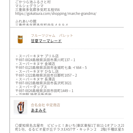
愛知県知立市上重原6丁目12番地
ロカボーノ伏見店https://locabuono.jp/（名古屋市）
ごかつら池ふるさと村
TEL:0566-91-8280
GIFTSSHOP https://giftsshop.jp/（岐阜県）
マルシェグランマ
とうふや豆蔵 刈谷銀座店
三川屋 https://www.sangawa-ya.co.jp/（高山市）
三重県多気郡多気町五桂956
〒448-0845
飛騨物産館 https://www.takayama-gh.com/（高山市）
https://gokatsura.com/shopping/marche-grandma/
愛知県刈谷市銀座4丁目40
川島SA岐阜おみやげ https://omiyadata.jp/restarea/kawashima/
TEL:0566-91-8547
旬楽善 各店 https://shun-rakuzen.com/
ふれあいの館
とうふや豆蔵 安城店
三重県多気郡多気町丹生４８９４
〒446-0039
≪北陸≫
https://www.instagram.com/fureai_no_yakata/
愛知県安城市花ノ木町8-24
ナチュレ片山 https://nature-katayama.jp/ （新潟）
フルーツジャム パレット
TEL:0566-91-31237
奥伊勢木つつ木館（道の駅）
とうふや豆蔵 岡崎エルエルタウン店
甘夏マーマレード
三重県度会郡大紀町滝原870-37
〒444-0201
https://www.cbr.mlit.go.jp/michinoeki/mie/mie06.html
愛知県岡崎市上和田町南天白23
TEL:0564-58-2131
道の駅紀伊長島マンボウ
とうふや豆蔵 幸田店
三重県北牟婁郡紀北町東長島2410-73
・スーパーキヌヤ プリル店
〒444-0116
https://42manbou.com/
〒697-0024島根県浜田市黒川町137－1
愛知県額田郡幸田町芦谷字幸田36
・スーパーキヌヤ 金城店
TEL:0564-83-8039
紀北町パーキングエリア始神テラス
〒697-0123島根県浜田市金城町七条 イ664－5
とうふや豆蔵 清水屋春日井店
三重県北牟婁郡紀北町三浦600番地
・スーパーキヌヤ ひなし店
〒486-8577
http://hajikami-terrace.com/
〒697-1322島根県浜田市日脚町1057－2
愛知県春日井市瑞穂通5-33 1F
・スーパーキヌヤ 長澤店
TEL:0568-37-0766
おわせお魚いちばおとと
〒697-0023島根県浜田市長沢町3021
とうふや豆蔵 プライムツリー赤池店
三重県北牟婁郡紀北町三浦600番地
・スーパーダップス
〒470-0126
http://e-ototo.jp/
〒697-0026島根県浜田市田町1449－1
愛知県日進市赤池町箕ノ手1番
・浜田駅 特産品販売所
TEL:052-746-1968
〒697-0022島根県浜田市浅井町
とうふや豆蔵 半田山代店
・道の駅 ゆうひパーク浜田
合名会社 中定商店
〒475-0974
〒697-0301島根県浜田市金城町追原32-1
愛知県半田市山代町2丁目103-10
あまみそ
・美又温泉国民保養センター
TEL:0569-84-1885
〒697-0017島根県浜田市原井町1203－1
株式会社ヘルシーメイト 岡崎本社店
・アロマテラピー fracoco
〒444-0833
〒697-0034島根県浜田市相生町4220
愛知県岡崎市柱曙1-10-11
・MINA&SONS Patisserie
〇愛知県名古屋市 ピピッと！あいち(東区東桜1丁目11-1オアシス21内
TEL:0567-52-7000
〒697-0023島根県浜田市長沢町747－5
町1-9)、るるビオ星が丘テラスEASTザ・キッチン２ 2階(千種区星が丘元町1
https://healthymate.jp/