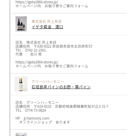
https://igeta1864.stores.jp/
Premarché Organics 京都三条 〒604-8331
ホームページ内 お取り寄せご案内フォーム
京都府京都市中京区御供町294
エキ・タカ 泉ケ丘
〒590-0105
大阪府堺市南区竹城台1丁1-1(泉ヶ丘駅改札前)
株式会社 井上本店
泉北タカシマヤ
イゲタ醤油 濃口
〒590-0115
大阪府堺市南区茶山台1丁3-1
https://www.takashimaya.co.jp/senboku/
（株）髙島屋大阪店 味百選
店名 株式会社 井上本店
〒542-8510
店舗住所 〒630-8322 奈良県奈良市北京終町57
大阪府大阪市中央区難波5-1-5-1
TEL 0742-22-2501
TEL:06-6631-9898
代表 吉川 修
日之出屋
●堺駅南口店
https://igeta1864.stores.jp/
大阪府堺市堺区栄橋町1丁目10-1
ホームページ内 お取り寄せご案内フォーム
●御陵前店
大阪府堺市堺区南半町西1丁目1-12
●羽衣店
大阪府高石市東羽衣1丁目17-23
グリーンハ～モニー
http://www.e-hinodeya.com/
無印良品
石垣島産パインのお酢・華パイン
イオンモール堺北花田1F
〒591-8008
大阪府堺市北区東浅香山町4-1-12
Musubi Garden ムスビガーデン
店名 グリーンハ～モニー
大手通店
店舗住所 〒619-0232 京都府相楽郡精華町桜が丘3-31-7
〒540-0021
TEL 0774-73-0824
大阪市中央区大手通2丁目2番7号
TEL:06-6945-0618
HP g-harmony.com
https://musubi-garden.jp/
オンラインショップ あります
VETTA岡山店
〒710-0151
岡山県岡山市南区植松560-1