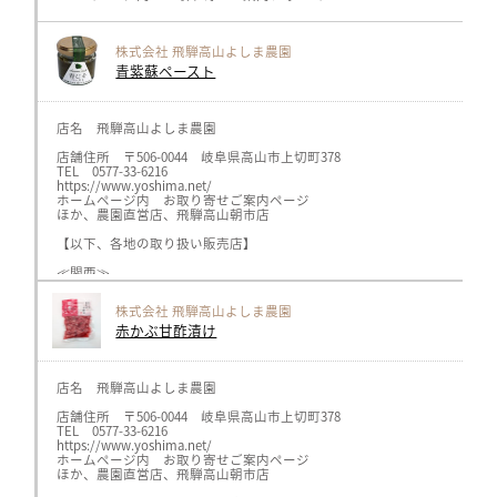
株式会社 飛騨高山よしま農園
青紫蘇ペースト
店名 飛騨高山よしま農園
店舗住所 〒506-0044 岐阜県高山市上切町378
TEL 0577-33-6216
https://www.yoshima.net/
ホームページ内 お取り寄せご案内ページ
ほか、農園直営店、飛騨高山朝市店
【以下、各地の取り扱い販売店】
≪関西≫
キャロットhttps://www.carrot-n.co.jp/、
ヘルスライフ、オーガニックプラザhttps://healthlife.co.jp/（神戸、
株式会社 飛騨高山よしま農園
メルカートピッコロ https://www.nakaji34.co.jp/（阪急、広島他各店）
赤かぶ甘酢漬け
≪関東≫
ボンラスパイユhttps://bonraspail.com/（横浜、吉祥寺各店）
サンスマイルhttps://www.sunsmile.org/（埼玉県）
AMRITARA https://www.amritara.com/
店名 飛騨高山よしま農園
≪中部≫
店舗住所 〒506-0044 岐阜県高山市上切町378
GIFTSPREMIUMhttps://giftspremium.jp/（名古屋市）
TEL 0577-33-6216
ロカボーノ伏見店https://locabuono.jp/（名古屋市）
https://www.yoshima.net/
GIFTSSHOP https://giftsshop.jp/（岐阜県）
ホームページ内 お取り寄せご案内ページ
三川屋 https://www.sangawa-ya.co.jp/（高山市）
ほか、農園直営店、飛騨高山朝市店
飛騨物産館 https://www.takayama-gh.com/（高山市）