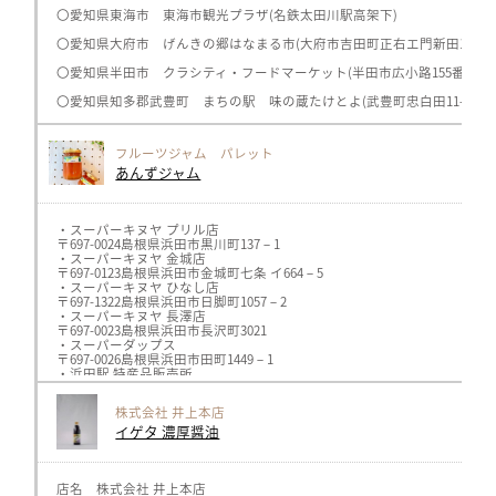
・Gallery & Cafe FUN
株式会社ヘルシーメイト 名古屋焼山店
〒697-1337島根県浜田市西村町1069－1
〇愛知県東海市 東海市観光プラザ(名鉄太田川駅高架下)
〒468-0002
・セブン-イレブン 浜田新町店
愛知県名古屋市天白区焼山1-313
〒697-0037島根県浜田市新町54－1
〇愛知県大府市 げんきの郷はなまる市(大府市吉田町正右エ門新田1-1)
TEL:052-800-3533
・浜田黒川郵便局
https://healthymate.jp/
〒697-0024島根県浜田市黒川町4103
〇愛知県半田市 クラシティ・フードマーケット(半田市広小路155番地の3
とうふや豆蔵 ららぽーと湘南平塚店
・はまだお魚市場（山陰浜田港公設市場）
〒254-8510
〒697-0017島根県浜田市原井町3050-46
〇愛知県知多郡武豊町 まちの駅 味の蔵たけとよ(武豊町忠白田11-1)、グ
神奈川県平塚市天沼10-1 ららぽーと湘南平塚1F
・select shop Le lien
TEL:0463-86-6288
〒697-0022島根県浜田市浅井町93-13
とうふや豆蔵 モレラ岐阜店
・スーパーキヌヤ 二宮店
フルーツジャム パレット
〒501-0497
〒695-0024島根県江津市二宮町神主 ハ89-1
岐阜県本巣市三橋1100 モレラ岐阜1F
あんずジャム
・パン工房ドルチェ・ビータ
TEL:058-201-7231
〒694-0042島根県大田市長久町 稲用192-6
とうふや豆蔵 各務原蘇原店
・ふるさと納税 浜田市特設サイト ふるさとチョイス Rakutenふる
〒504-0855
岐阜県各務原市蘇原新栄町2丁目100
・スーパーキヌヤ プリル店
TEL:058-372-8123
〒697-0024島根県浜田市黒川町137－1
とうふや豆蔵 アクアウォーク大垣店
・スーパーキヌヤ 金城店
〒503-8571
〒697-0123島根県浜田市金城町七条 イ664－5
岐阜県大垣市林町6目80-21 アクアウォーク大垣1F
・スーパーキヌヤ ひなし店
TEL:0584-84-3688
〒697-1322島根県浜田市日脚町1057－2
とうふや豆蔵 菰野テラス
・スーパーキヌヤ 長澤店
〒510-1312
〒697-0023島根県浜田市長沢町3021
三重県三重郡菰野町竹成289-1
・スーパーダップス
TEL:059-396-2277
〒697-0026島根県浜田市田町1449－1
おとうふ湯葉いしかわ
・浜田駅 特産品販売所
イオンモール常滑店
〒697-0022島根県浜田市浅井町
〒479-0882
・道の駅 ゆうひパーク浜田
株式会社 井上本店
愛知県常滑市りんくう町2丁目20-3
〒697-0301島根県浜田市金城町追原32-1
TEL:0569-89-0518
イゲタ 濃厚醤油
・美又温泉国民保養センター
おとうふ湯葉いしかわ
〒697-0017島根県浜田市原井町1203－1
イオンタウン千種店
・アロマテラピー fracoco
〒464-0858
〒697-0034島根県浜田市相生町4220
愛知県名古屋市千種区千種2丁目16-13 イオンタウン1F
・MINA&SONS Patisserie
店名 株式会社 井上本店