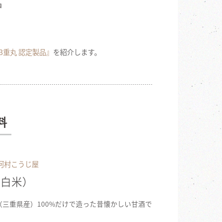
品
3重丸 認定製品』
を紹介します。
料
河村こうじ屋
（白米）
（三重県産）100%だけで造った昔懐かしい甘酒で