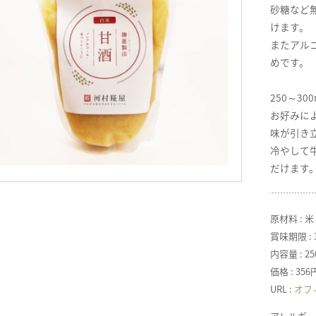
砂糖など
けます。
またアルコ
めです。
250～3
お好みに
味が引き
冷やして
だけます
原材料 : 
賞味期限 :
内容量 : 25
価格 : 35
URL :
オフ
アレルギー