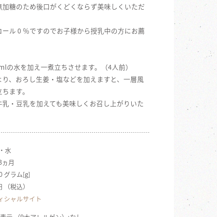
無加糖のため後口がくどくならず美味しくいただ
ール 0 ％ですのでお子様から授乳中の方にお薦
00mlの水を加え一煮立ちさせます。（4人前）
より、おろし生姜・塩などを加えますと、一層風
立ちます。
牛乳・豆乳を加えても美味しくお召し上がりいた
。
米・水
 3ヵ月
0 グラム[g]
6円 （税込）
ィシャルサイト
表示 （9大アレルゲン）:なし