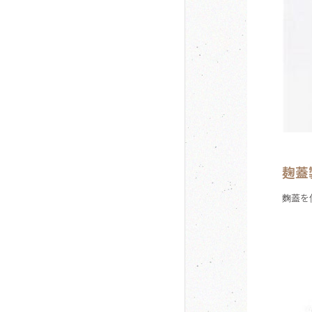
麹蓋
麴蓋を