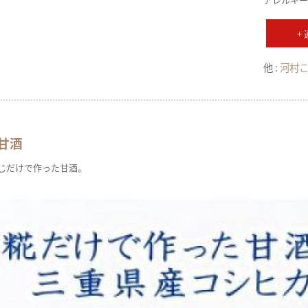
+
他 :
河村
甘酒
じだけで作った甘酒。