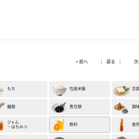
< 前へ
|
戻る
|
次
もち
包装米飯
豆
麺類
煮豆類
調
ジャム
飲料
食
・はちみつ