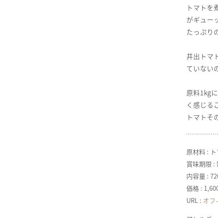
トマトを
がギュー
たっぷり
井出トマ
ていない
原料1k
く感じる
トマトそ
原材料 : 
賞味期限 :
内容量 : 7
価格 : 1,
URL :
オフ