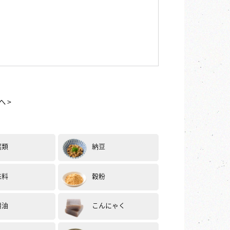
へ >
腐類
納豆
味料
穀粉
用油
こんにゃく