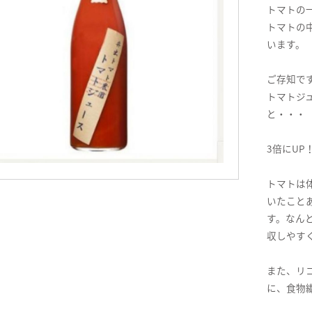
トマトの
トマトの
います。
ご存知で
トマトジ
と・・・
3倍にUP
トマトは
いたこと
す。なん
収しやす
また、リ
に、食物繊