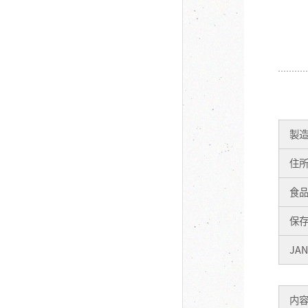
製
住
食
保
JA
内