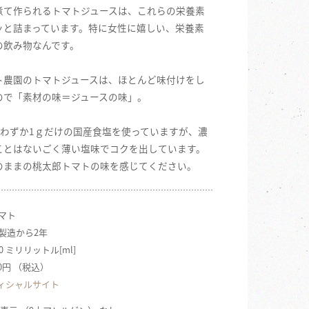
煮て作られるトマトジュースは、これらの栄養素
ッと詰まっています。特に女性に嬉しい、栄養素
の飲み物なんです。
ト農園のトマトジュースは、ほとんど味付けをし
ので「素材の味＝ジュースの味」。
gにわずか1ｇだけの国産食塩を使っていますが、濃
ことはないごく薄い塩味でコクを出しています。
のままの桃太郎トマトの味を感じてください。
トマト
 製造から2年
20 ミリリットル[ml]
600円 （税込）
ィシャルサイト