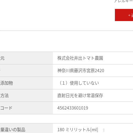
アレルギー
+
造元
株式会社井出トマト農園
所
神奈川県藤沢市宮原2420
品添加物
（１）使用していない
存方法
直射日光を避け常温保存
Nコード
4562433601019
容量違いの製品
180 ミリリットル[ml] :