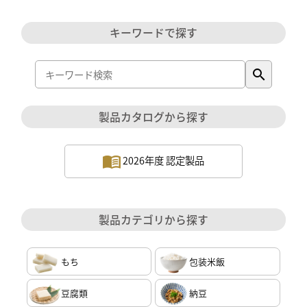
キーワードで探す
search
製品カタログから探す
2026年度 認定製品
製品カテゴリから探す
もち
包装米飯
豆腐類
納豆