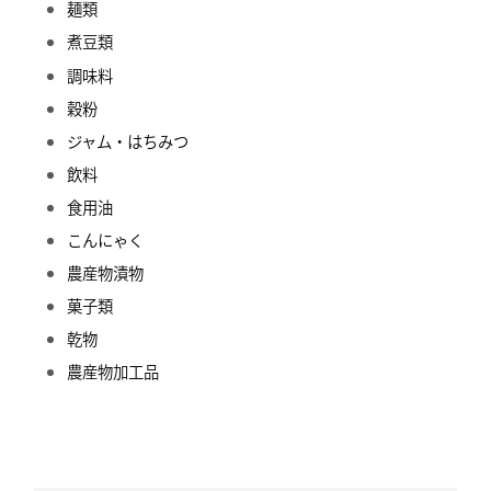
麺類
煮豆類
調味料
穀粉
ジャム・はちみつ
飲料
食用油
こんにゃく
農産物漬物
菓子類
乾物
農産物加工品