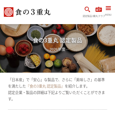
MENU
認定製品
3重丸クラブ
食の3重丸 認定製品
2026年度
「日本産」で「安心」な製品で、さらに「美味しさ」の基準
を満たした
『食の3重丸 認定製品』
を紹介します。
認定企業・製品の詳細は下記よりご覧いただくことができま
す。