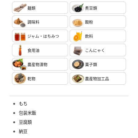
麺類
煮豆類
調味料
穀粉
ジャム・はちみつ
飲料
食用油
こんにゃく
農産物漬物
菓子類
乾物
農産物加工品
もち
包装米飯
豆腐類
納豆