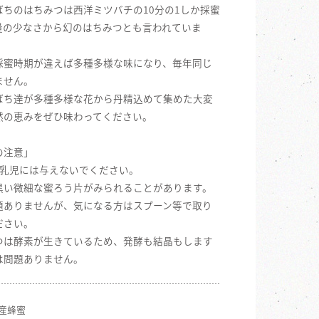
ばちのはちみつは西洋ミツバチの10分の1しか採蜜
量の少なさから幻のはちみつとも言われていま
採蜜時期が違えば多種多様な味になり、毎年同じ
ません。
ばち達が多種多様な花から丹精込めて集めた大変
然の恵みをぜひ味わってください。
の注意」
の乳児には与えないでください。
黒い微細な蜜ろう片がみられることがあります。
題ありませんが、気になる方はスプーン等で取り
ださい。
つは酵素が生きているため、発酵も結晶もします
は問題ありません。
国産蜂蜜