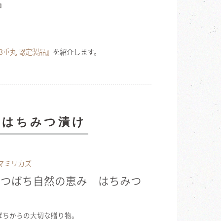
品
3重丸 認定製品』
を紹介します。
のはちみつ漬け
マミリカズ
みつばち自然の恵み はちみつ
ばちからの大切な贈り物。