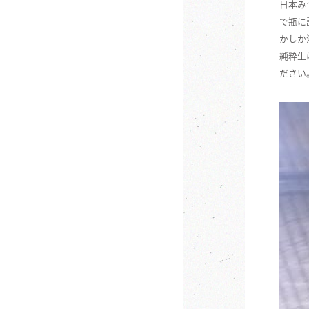
日本み
で瓶に
かしか
純粋生
ださい