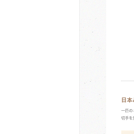
日本
一匹の
切手を