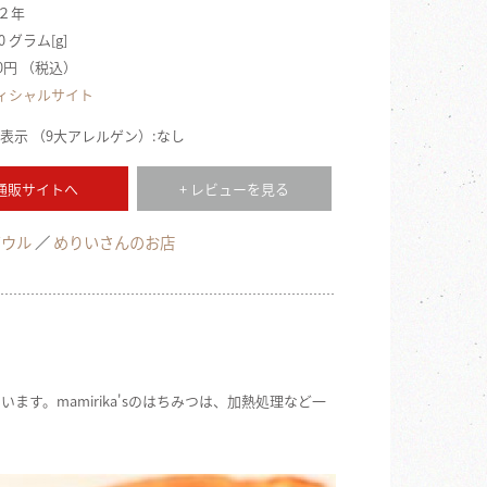
 ２年
0 グラム[g]
620円 （税込）
ィシャルサイト
表示 （9大アレルゲン）:なし
 通販サイトへ
+ レビューを見る
アウル
めりいさんのお店
す。mamirika'sのはちみつは、加熱処理など一