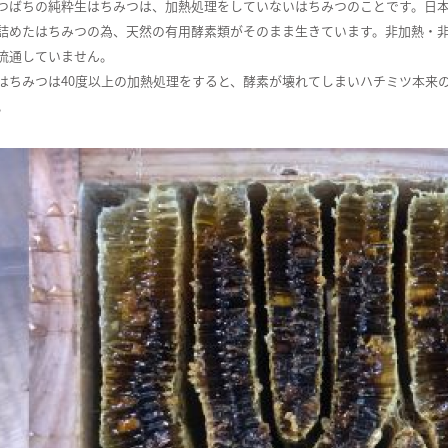
つばちの純粋生はちみつは、加熱処理をしていないはちみつのことです。日
詰めたはちみつの為、天然の有用酵素類がそのまま生きています。非加熱・
流通していません。
はちみつは40度以上の加熱処理をすると、酵素が壊れてしまいハチミツ本来
。