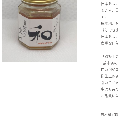
日本みつ
できず、
す。
採蜜地、
味はでき
日本みつ
貴重な自
「取扱上
1歳未満
白い泡や
衛生上問
除いてく
生はちみ
が品質に
原材料 : 