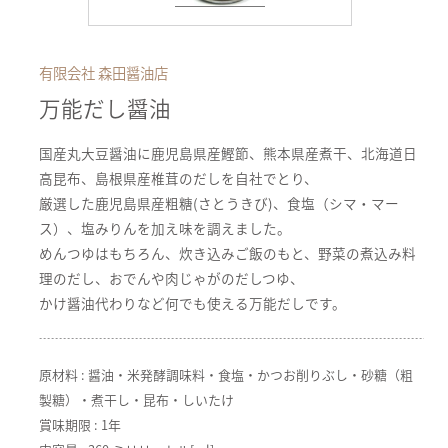
有限会社 森田醤油店
万能だし醤油
国産丸大豆醤油に鹿児島県産鰹節、熊本県産煮干、北海道日
高昆布、島根県産椎茸のだしを自社でとり、
厳選した鹿児島県産粗糖(さとうきび)、食塩（シマ・マー
ス）、塩みりんを加え味を調えました。
めんつゆはもちろん、炊き込みご飯のもと、野菜の煮込み料
理のだし、おでんや肉じゃがのだしつゆ、
かけ醤油代わりなど何でも使える万能だしです。
原材料 : 醤油・米発酵調味料・食塩・かつお削りぶし・砂糖（粗
製糖）・煮干し・昆布・しいたけ
賞味期限 : 1年