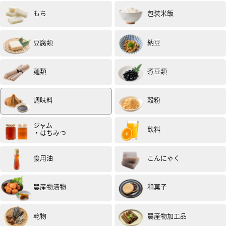
もち
包装米飯
豆腐類
納豆
麺類
煮豆類
調味料
穀粉
ジャム
飲料
・はちみつ
食用油
こんにゃく
農産物漬物
和菓子
乾物
農産物加工品