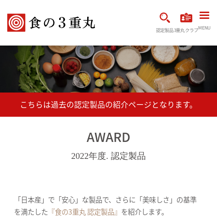
MENU
認定製品
3重丸クラブ
AWARD
2022年度. 認定製品
「日本産」で「安心」な製品で、さらに「美味しさ」の基準
を満たした
『食の3重丸 認定製品』
を紹介します。