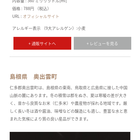
内容量 : 360 ミリリットル[ml]
価格 : 788円 （税込）
URL :
オフィシャルサイト
アレルギー表示 （9大アレルゲン）:小麦
+ 通販サイトへ
+ レビューを見る
島根県 奥出雲町
仁多郡奥出雲町は、島根県の東南、鳥取県と広島県に接した中国
山脈の麓にあります。冬の積雪は郡をぬき、夏は寒暖の差が大き
く、昔から良質なお米（仁多米）や農産物が採れる地域です。厳
しく長い冬は酒や醤油、味噌などの醸造にも適し、豊富な水と恵
まれた気候により質の良い産品ができます。