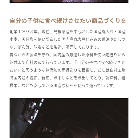
自分の子供に食べ続けさせたい商品づくりを
創業１９０３年。現在、島根県産を中心とした国産丸大豆・国産
小麦、天日塩を使い醸造した国内産丸大豆仕込みの醤油やだしつ
ゆ、ぽん酢、味噌などを製造、販売しております。
昔ながらの製法を守り、国内産の厳選した原料を使い麹造りから
熟成まで自社の蔵で行っています。『自分の子供に食べ続けさせ
たい』と思うような無添加の商品造りを目指し、だしは自社工場
で国内産の鰹節、昆布、煮干しなどを煮出してとり、調味料、柑
橘果汁なども安心できる国産原料をを使って造っています。