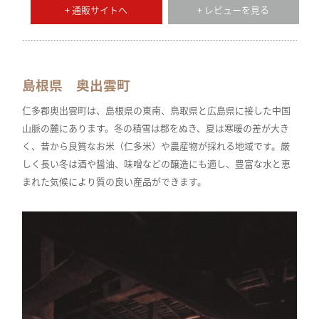
+ 通販サイトへ
+ レビューを見る
島根県 奥出雲町
仁多郡奥出雲町は、島根県の東南、鳥取県と広島県に接した中国
山脈の麓にあります。冬の積雪は郡をぬき、夏は寒暖の差が大き
く、昔から良質なお米（仁多米）や農産物が採れる地域です。厳
しく長い冬は酒や醤油、味噌などの醸造にも適し、豊富な水と恵
まれた気候により質の良い産品ができます。