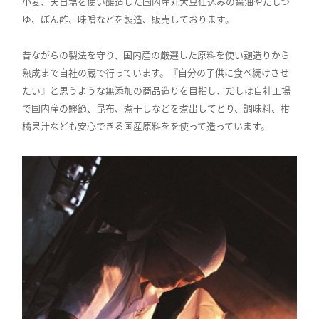
小麦、天日塩を使い醸造した国内産丸大豆仕込みの醤油やだしつ
ゆ、ぽん酢、味噌などを製造、販売しております。
昔ながらの製法を守り、国内産の厳選した原料を使い麹造りから
熟成まで自社の蔵で行っています。『自分の子供に食べ続けさせ
たい』と思うような無添加の商品造りを目指し、だしは自社工場
で国内産の鰹節、昆布、煮干しなどを煮出してとり、調味料、柑
橘果汁なども安心できる国産原料をを使って造っています。