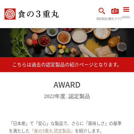
MENU
認定製品
3重丸クラブ
AWARD
2022年度. 認定製品
「日本産」で「安心」な製品で、さらに「美味しさ」の基準
を満たした
『食の3重丸 認定製品』
を紹介します。