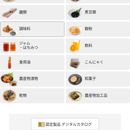
麺類
煮豆類
調味料
穀粉
ジャム
飲料
・はちみつ
食用油
こんにゃく
農産物漬物
和菓子
乾物
農産物加工品
認定製品 デジタルカタログ