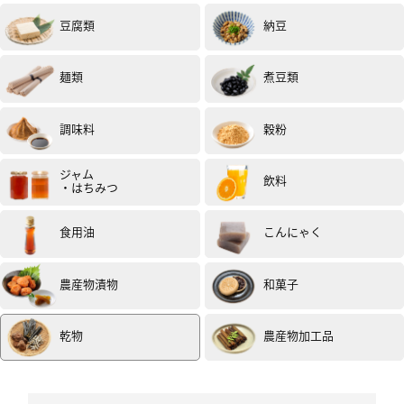
豆腐類
納豆
麺類
煮豆類
調味料
穀粉
ジャム
飲料
・はちみつ
食用油
こんにゃく
農産物漬物
和菓子
乾物
農産物加工品