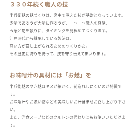
３３０年続く職人の技
半兵衛麸の麸づくりは、宮中で覚えた技が基礎となっています。
少量であろうが大量に作ろうが、一つ一つ職人の経験、
五感と勘を頼りに、タイミングを見極めてつくります。
江戸時代から継承している製法は、
尊い方が召し上がられるためのつくりかた。
その歴史に誇りを持って、技を守り伝えてまいります。
お味噌汁の具材には「お麸」を
半兵衛麸のやき麸はキメが細かく、荷崩れしにくいのが特徴で
す。
お味噌汁やお吸い物などの美味しいお汁含ませお召し上がり下さ
い。
また、洋食スープなどのクルトンの代わりにもお使いいただけま
す。