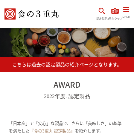
MENU
認定製品
3重丸クラブ
AWARD
2022年度. 認定製品
「日本産」で「安心」な製品で、さらに「美味しさ」の基準
を満たした
『食の3重丸 認定製品』
を紹介します。