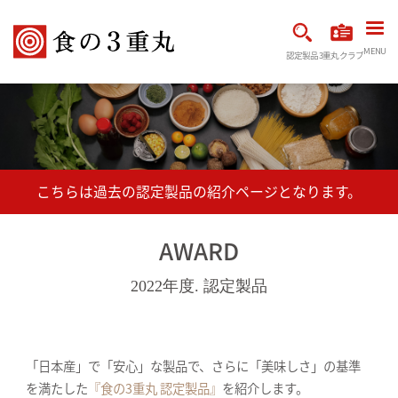
MENU
認定製品
3重丸クラブ
AWARD
2022年度. 認定製品
「日本産」で「安心」な製品で、さらに「美味しさ」の基準
を満たした
『食の3重丸 認定製品』
を紹介します。