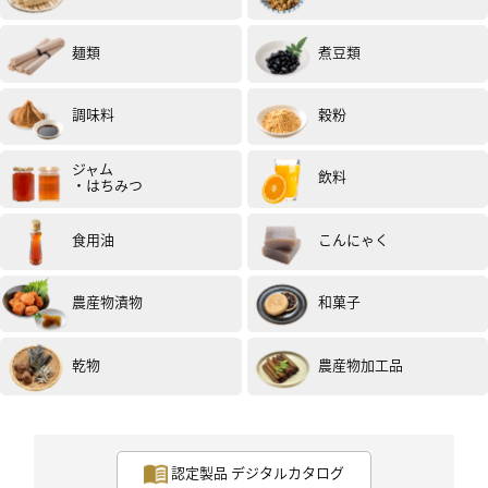
麺類
煮豆類
調味料
穀粉
ジャム
飲料
・はちみつ
女性
30代
評価 :
★★★★★
2019.11
醤油をつけて食べましたが、玄米の風味がしっかり強く
食用油
こんにゃく
て
もち米の旨みも強くて素材の美味しさがしっかり生きて
いて
農産物漬物
和菓子
なにもつけずにそのままでも十分満足できる美味しさだ
と
感じました。
乾物
農産物加工品
投稿日：2019年11月21日 （試食モニター）
認定製品 デジタルカタログ