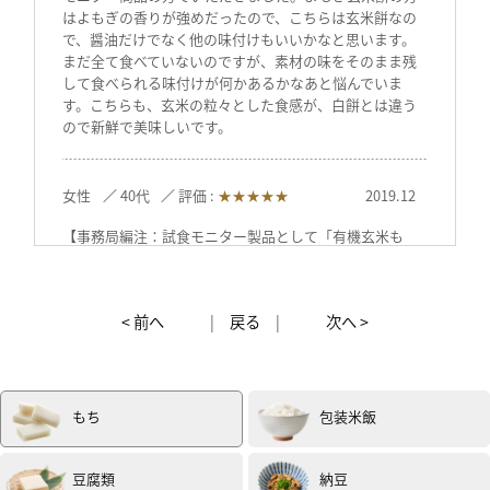
はよもぎの香りが強めだったので、こちらは玄米餅なの
で、醤油だけでなく他の味付けもいいかなと思います。
まだ全て食べていないのですが、素材の味をそのまま残
して食べられる味付けが何かあるかなあと悩んでいま
す。こちらも、玄米の粒々とした食感が、白餅とは違う
ので新鮮で美味しいです。
女性
40代
評価 :
★★★★★
2019.12
【事務局編注：試食モニター製品として「有機玄米も
ち」「有機玄米よもぎもち」をセットで】
どちらも友達をお家に呼んでお茶会で試食しました。
< 前へ
|
戻る
|
次へ >
寒くなってきたため、炭火で焼いて
①そのまま②海苔で巻いて③お醤油をつけて食べまし
た。
香ばしくてとても美味しかったです。
個人的には、玄米もちはもう少し玄米のぷちぷち感が残
もち
包装米飯
っていた方が好みでした。
投稿日：2019年11月29日 （試食モニター）
豆腐類
納豆