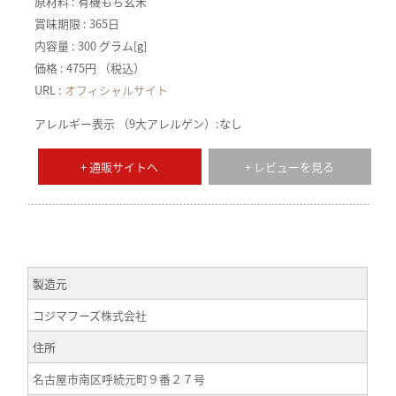
原材料 : 有機もち玄米
賞味期限 : 365日
内容量 : 300 グラム[g]
価格 : 475円 （税込）
URL :
オフィシャルサイト
アレルギー表示 （9大アレルゲン）:なし
+ 通販サイトへ
+ レビューを見る
製造元
コジマフーズ株式会社
住所
名古屋市南区呼続元町９番２７号