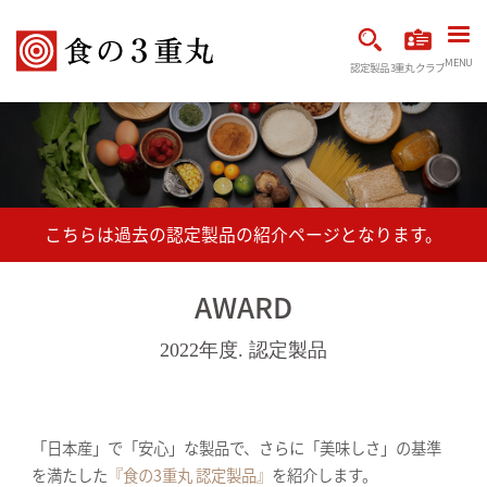
MENU
認定製品
3重丸クラブ
AWARD
2022年度. 認定製品
「日本産」で「安心」な製品で、さらに「美味しさ」の基準
を満たした
『食の3重丸 認定製品』
を紹介します。