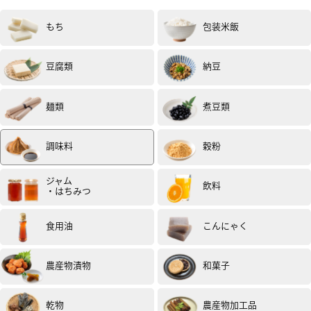
もち
包装米飯
豆腐類
納豆
麺類
煮豆類
調味料
穀粉
ジャム
飲料
・はちみつ
食用油
こんにゃく
農産物漬物
和菓子
乾物
農産物加工品