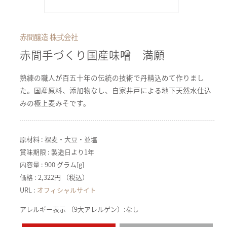
赤間醸造 株式会社
赤間手づくり国産味噌 満願
熟練の職人が百五十年の伝統の技術で丹精込めて作りまし
た。国産原料、添加物なし、自家井戸による地下天然水仕込
みの極上麦みそです。
原材料 : 裸麦・大豆・並塩
賞味期限 : 製造日より1年
内容量 : 900 グラム[g]
価格 : 2,322円 （税込）
URL :
オフィシャルサイト
アレルギー表示 （9大アレルゲン）:なし