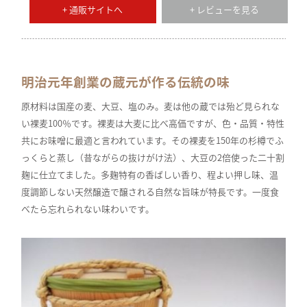
+ 通販サイトへ
+ レビューを見る
明治元年創業の蔵元が作る伝統の味
原材料は国産の麦、大豆、塩のみ。麦は他の蔵では殆ど見られな
い裸麦100％です。裸麦は大麦に比べ高価ですが、色・品質・特性
共にお味噌に最適と言われています。その裸麦を150年の杉樽でふ
っくらと蒸し（昔ながらの抜けがけ法）、大豆の2倍使った二十割
麹に仕立てました。多麹特有の香ばしい香り、程よい押し味、温
度調節しない天然醸造で醸される自然な旨味が特長です。一度食
べたら忘れられない味わいです。