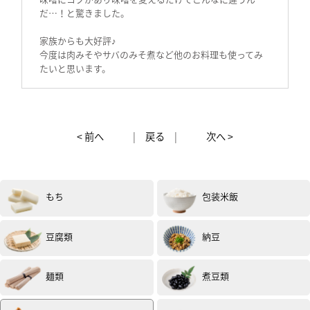
だ…！と驚きました。
家族からも大好評♪
今度は肉みそやサバのみそ煮など他のお料理も使ってみ
たいと思います。
投稿日：2021年1月23日（試食モニター）
< 前へ
|
戻る
|
次へ >
もち
包装米飯
女性
40代
評価 :
★★★★★
2021.01
豆腐類
納豆
お味噌にしていただきました。
1回目は豚汁でたくさんの具を入れたお味噌汁です。
麺類
煮豆類
味に深みがあり、家族に好評でした。
薄味が好みなので薄味にしても美味しくいただけまし
た。