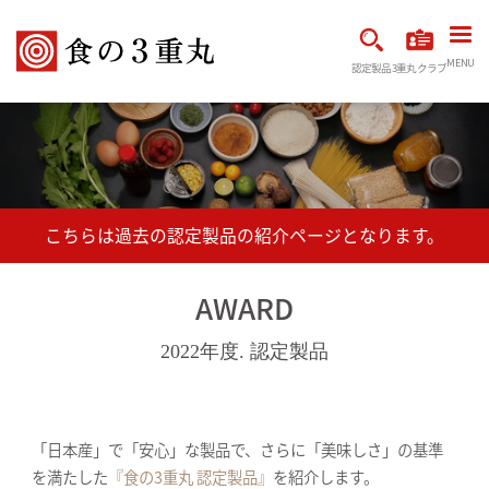
MENU
認定製品
3重丸クラブ
AWARD
2022年度. 認定製品
「日本産」で「安心」な製品で、さらに「美味しさ」の基準
を満たした
『食の3重丸 認定製品』
を紹介します。