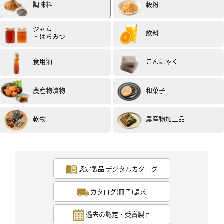
調味料
穀粉
2回目は、肉団子のお味噌汁にしました。
これは具材が大きくしたのでこんにゃくがもの足りなく
ジャム
飲料
・はちみつ
感じたので柚味噌をつけていただくと美味しかったで
す。
柚味噌をとても気に入ったので、お野菜、おにぎり、焼
食用油
こんにゃく
き肉など色々なものに添えてこどもが喜んで食べてくれ
ています。
農産物漬物
和菓子
柚味噌は載っていたレシピで簡単に作ることができまし
た。
柚子、くりのみの米こうじ味噌
乾物
農産物加工品
調味料のみなので簡単でした。
美味しい食材に出会えて感謝しています。
認定製品 デジタルカタログ
投稿日：2021年1月17日（試食モニター）
カタログ(冊子)請求
過去の認定・受賞製品