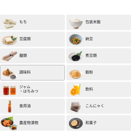
もち
包装米飯
豆腐類
納豆
女性
60代
評価 :
★★★★★
2020.11
お味は大変美味しいです。
麺類
煮豆類
今回はかぼちゃの煮物とあずきを合わせてみました。
この「たまり」がとても良い味を出してくれました。
夜ご飯にいただきました。
調味料
穀粉
投稿日：2020年10月31日（試食モニター）
ジャム
飲料
・はちみつ
食用油
こんにゃく
農産物漬物
和菓子