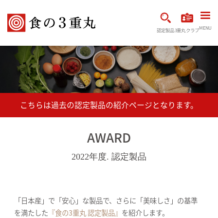
MENU
認定製品
3重丸クラブ
AWARD
2022年度. 認定製品
「日本産」で「安心」な製品で、さらに「美味しさ」の基準
を満たした
『食の3重丸 認定製品』
を紹介します。