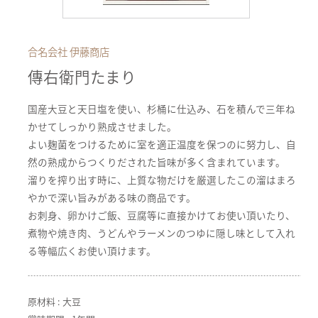
合名会社 伊藤商店
傳右衛門たまり
国産大豆と天日塩を使い、杉桶に仕込み、石を積んで三年ね
かせてしっかり熟成させました。
よい麹菌をつけるために室を適正温度を保つのに努力し、自
然の熟成からつくりだされた旨味が多く含まれています。
溜りを搾り出す時に、上質な物だけを厳選したこの溜はまろ
やかで深い旨みがある味の商品です。
お刺身、卵かけご飯、豆腐等に直接かけてお使い頂いたり、
煮物や焼き肉、うどんやラーメンのつゆに隠し味として入れ
る等幅広くお使い頂けます。
原材料 : 大豆