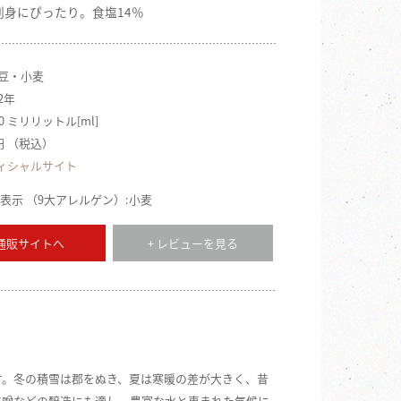
刺身にぴったり。食塩14％
大豆・小麦
2年
50 ミリリットル[ml]
9円 （税込）
ィシャルサイト
表示 （9大アレルゲン）:小麦
 通販サイトへ
+ レビューを見る
す。冬の積雪は郡をぬき、夏は寒暖の差が大きく、昔
味噌などの醸造にも適し、豊富な水と恵まれた気候に