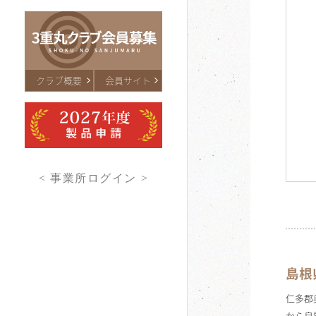
クラブ概要
会員サイト
< 事業所ログイン >
島根
仁多郡
から良