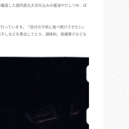
い醸造した国内産丸大豆仕込みの醤油やだしつゆ、ぽ
で行っています。『自分の子供に食べ続けさせたい』
煮干しなどを煮出してとり、調味料、柑橘果汁なども