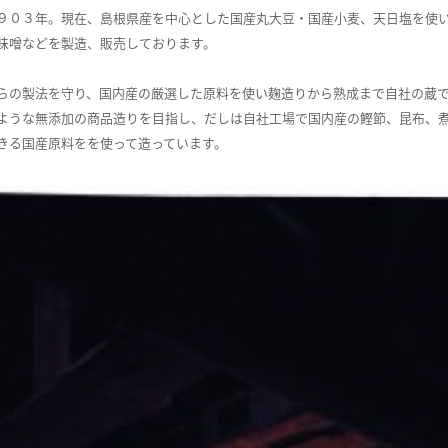
９０３年。現在、島根県産を中心とした国産丸大豆・国産小麦、天日塩を使
味噌などを製造、販売しております。
らの製法を守り、国内産の厳選した原料を使い麹造りから熟成まで自社の蔵
ような無添加の商品造りを目指し、だしは自社工場で国内産の鰹節、昆布、
きる国産原料をを使って造っています。