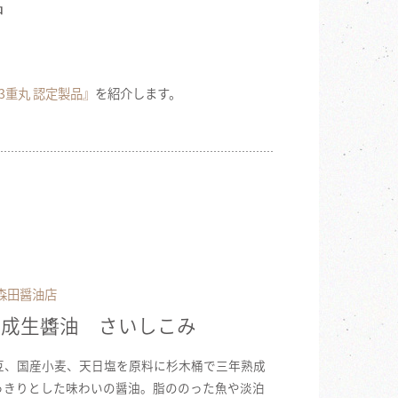
品
3重丸 認定製品』
を紹介します。
森田醤油店
熟成生醬油 さいしこみ
豆、国産小麦、天日塩を原料に杉木桶で三年熟成
っきりとした味わいの醤油。脂ののった魚や淡泊