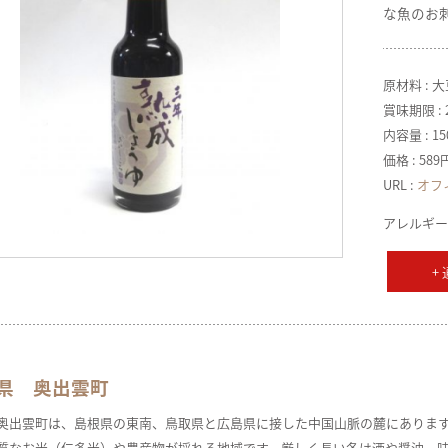
な魚のお
原材料 : 
賞味期限 : 
内容量 : 1
価格 : 58
URL :
オフ
アレルギー
+
県 奥出雲町
奥出雲町は、島根県の東南、鳥取県と広島県に接した中国山脈の麓にありま
質なお米（仁多米）や農産物が採れる地域です。厳しく長い冬は酒や醤油、