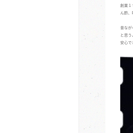
創業１
ん酢、
昔なが
と思う
安心で