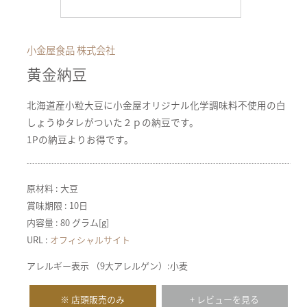
小金屋食品 株式会社
黄金納豆
北海道産小粒大豆に小金屋オリジナル化学調味料不使用の白
しょうゆタレがついた２ｐの納豆です。
1Pの納豆よりお得です。
原材料 : 大豆
賞味期限 : 10日
内容量 : 80 グラム[g]
URL :
オフィシャルサイト
アレルギー表示 （9大アレルゲン）:小麦
※ 店頭販売のみ
+ レビューを見る