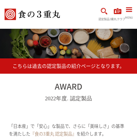
MENU
認定製品
3重丸クラブ
AWARD
2022年度. 認定製品
「日本産」で「安心」な製品で、さらに「美味しさ」の基準
を満たした
『食の3重丸 認定製品』
を紹介します。