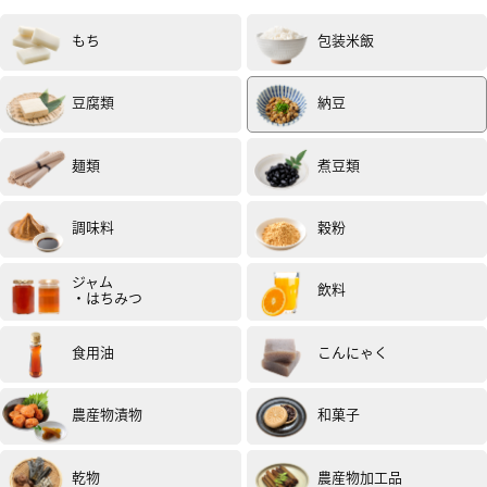
もち
包装米飯
豆腐類
納豆
麺類
煮豆類
調味料
穀粉
ジャム
飲料
・はちみつ
食用油
こんにゃく
農産物漬物
和菓子
乾物
農産物加工品