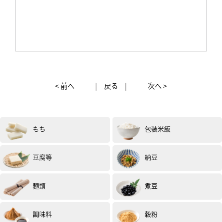
< 前へ
|
戻る
|
次へ >
もち
包装米飯
豆腐等
納豆
麺類
煮豆
調味料
穀粉