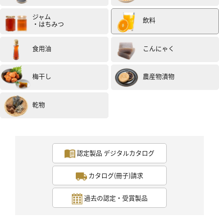
ジャム
飲料
・はちみつ
食用油
こんにゃく
梅干し
農産物漬物
乾物
認定製品 デジタルカタログ
カタログ(冊子)請求
過去の認定・受賞製品