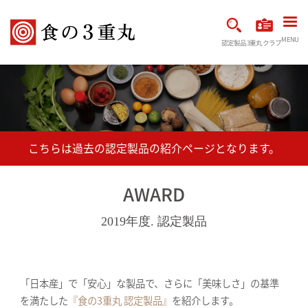
MENU
認定製品
3重丸クラブ
AWARD
2019年度. 認定製品
「日本産」で「安心」な製品で、さらに「美味しさ」の基準
を満たした
『食の3重丸 認定製品』
を紹介します。