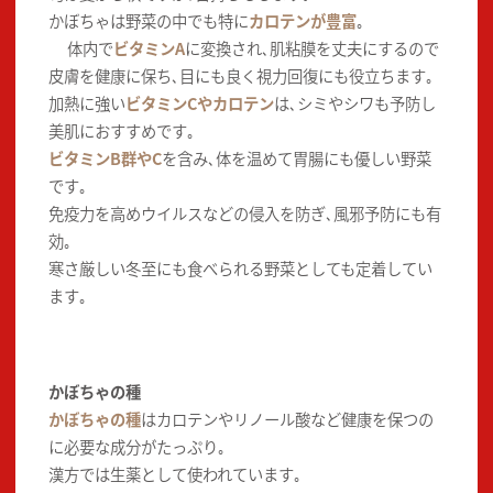
かぼちゃは野菜の中でも特に
カロテンが豊富
｡
体内で
ビタミンA
に変換され､肌粘膜を丈夫にするので
皮膚を健康に保ち､目にも良く視力回復にも役立ちます｡
加熱に強い
ビタミンCやカロテン
は､シミやシワも予防し
美肌におすすめです｡
ビタミンB群やC
を含み､体を温めて胃腸にも優しい野菜
です｡
免疫力を高めウイルスなどの侵入を防ぎ､風邪予防にも有
効｡
寒さ厳しい冬至にも食べられる野菜としても定着してい
ます｡
かぼちゃの種
かぼちゃの種
はカロテンやリノール酸など健康を保つの
に必要な成分がたっぷり｡
漢方では生薬として使われています｡