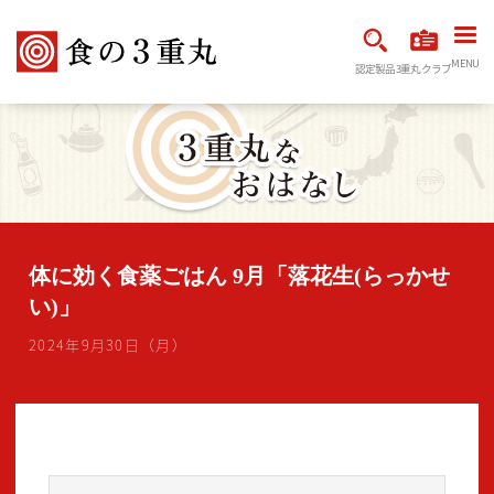
MENU
認定製品
3重丸クラブ
体に効く食薬ごはん 9月「落花生(らっかせ
い)」
2024年9月30日（月）