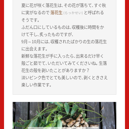
夏に花が咲く落花生は､その花が落ちて､すぐ秋
に実がなるので
落花生
と呼ばれる
(らっかせい)
そうです｡
ふだん口にしているものは､収穫後に時間をか
けて干し､炙ったものですが､
9月～10月には､収穫されたばかりの生の落花生
に出会えます｡
新鮮な落花生が手に入ったら､出来るだけ早く
殻ごと茹でて､いただいてみてくださいね｡ 生落
花生の殻を剥いたことがありますか？
淡いピンク色でとても美しいので､剥くときさえ
楽しい作業です｡