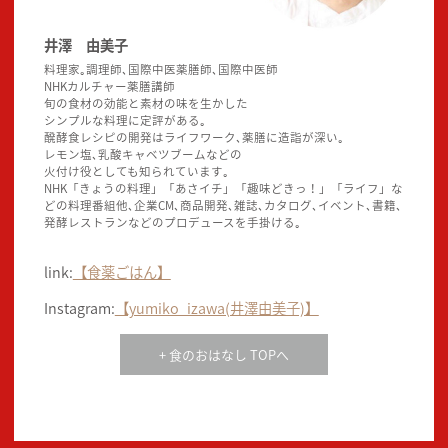
井澤 由美子
料理家｡調理師､国際中医薬膳師､国際中医師
NHKカルチャー薬膳講師
旬の食材の効能と素材の味を生かした
シンプルな料理に定評がある｡
醗酵食レシピの開発はライフワーク､薬膳に造詣が深い｡
レモン塩､乳酸キャベツブームなどの
火付け役としても知られています｡
NHK「きょうの料理」「あさイチ」「趣味どきっ！」「ライフ」な
どの料理番組他､企業CM､商品開発､雑誌､カタログ､イベント､書籍､
発酵レストランなどのプロデュースを手掛ける｡
link:
【食薬ごはん】
Instagram:
【yumiko_izawa(井澤由美子)】
+ 食のおはなし TOPへ