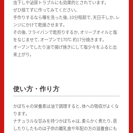
虫下しや泌尿トラブルにも効果的とされています｡
ぜひ捨てずに作ってみてください｡
手作りするなら種を洗った後､10分程茹で､天日干しか､レ
ンジにかけて乾燥させます｡
その後､フライパンで乾煎りするか､オリーブオイルと塩
をなじませて､オーブンで170℃ 約17分焼きます｡
オーブンでしたり油で揚げ焼きにして塩少々をふると出
来上がり｡
使い方・作り方
かぼちゃの栄養素は油で調理すると､体への吸収がよくな
ります｡
ナチュラルな甘みを持つかぼちゃは､柔らかく煮たり､蒸
したりしたものは子供の離乳食や年配の方の滋養食にも