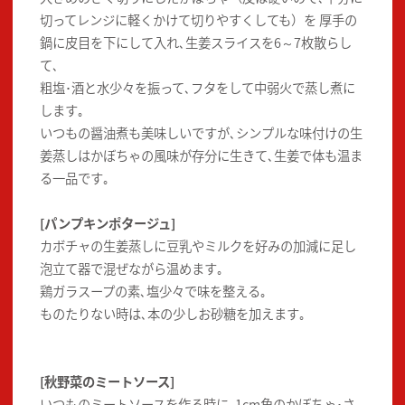
切ってレンジに軽くかけて切りやすくしても）を 厚手の
鍋に皮目を下にして入れ､生姜スライスを6～7枚散らし
て､
粗塩･酒と水少々を振って､フタをして中弱火で蒸し煮に
します｡
いつもの醤油煮も美味しいですが､シンプルな味付けの生
姜蒸しはかぼちゃの風味が存分に生きて､生姜で体も温ま
る一品です｡
[パンプキンポタージュ]
カボチャの生姜蒸しに豆乳やミルクを好みの加減に足し
泡立て器で混ぜながら温めます｡
鶏ガラスープの素､塩少々で味を整える｡
ものたりない時は､本の少しお砂糖を加えます｡
[秋野菜のミートソース]
いつものミートソースを作る時に､1cm角のかぼちゃ･さ