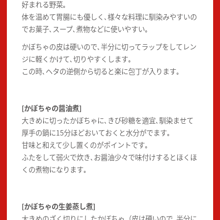
好まれる野菜｡
体を温めて胃腸にも優しく､様々な料理に馴染みやすいの
でお菓子､スープ､煮物などに使いやすい｡
かぼちゃの皮は硬いので､半分に切ってラップをしてレン
ジに軽くかけて､切りやすくします｡
この時､ヘタの逆側から切ると楽に包丁が入ります｡
[かぼちゃの醤油煮]
大きめに切ったかぼちゃに､きび砂糖を適宜､馴染ませて
厚手の鍋に15分ほどおいておくと水分がでます｡
甘味と和えて少し置くのがポイントです｡
ふたをして弱火で炊き､お醤油少々で味付けするとほくほ
くの煮物になります｡
[かぼちゃの生姜蒸し煮]
大きめのざく切りにしたかぼちゃ（皮は硬いので､半分に