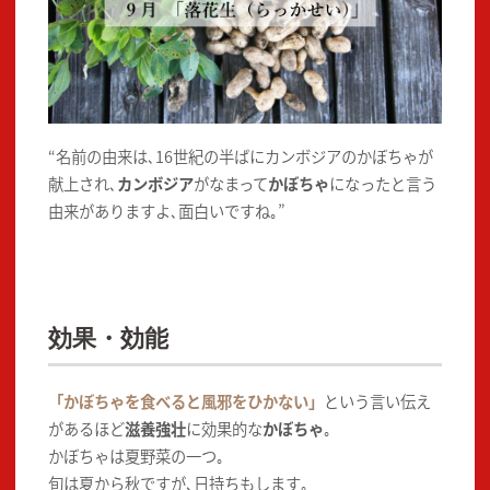
“名前の由来は､16世紀の半ばにカンボジアのかぼちゃが
献上され､
カンボジア
がなまって
かぼちゃ
になったと言う
由来がありますよ､面白いですね｡”
効果・効能
「かぼちゃを食べると風邪をひかない」
という言い伝え
があるほど
滋養強壮
に効果的な
かぼちゃ
｡
かぼちゃは夏野菜の一つ｡
旬は夏から秋ですが､日持ちもします｡