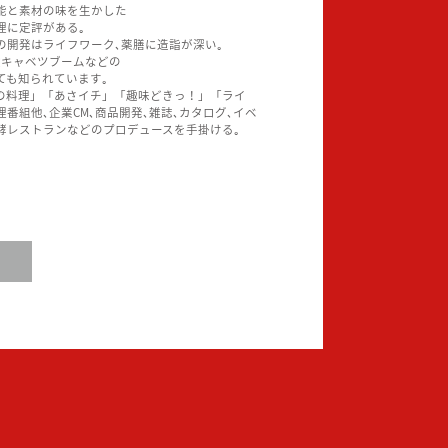
能と素材の味を生かした
理に定評がある｡
の開発はライフワーク､薬膳に造詣が深い｡
酸キャベツブームなどの
ても知られています｡
うの料理」「あさイチ」「趣味どきっ！」「ライ
番組他､企業CM､商品開発､雑誌､カタログ､イベ
発酵レストランなどのプロデュースを手掛ける｡