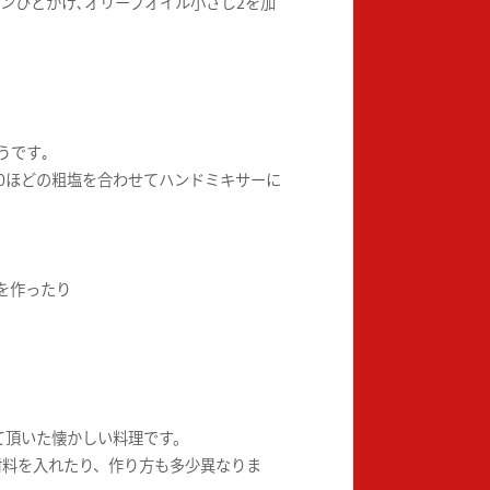
パンひとかけ､オリーブオイル小さじ2を加
うです｡
/10ほどの粗塩を合わせてハンドミキサーに
を作ったり
て頂いた懐かしい料理です。
材料を入れたり、作り方も多少異なりま