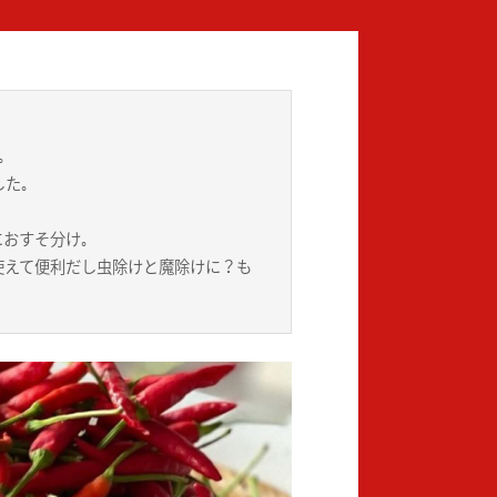
｡
た｡
おすそ分け｡
使えて便利だし虫除けと魔除けに？も