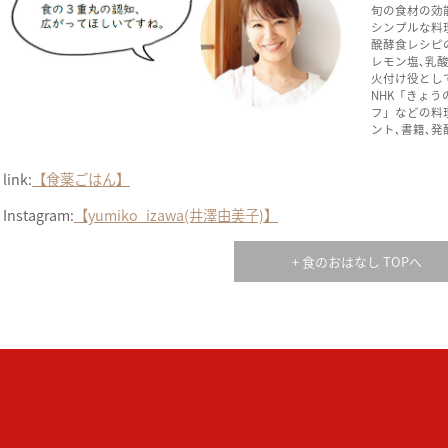
旬の食材の効
シンプルな料
醗酵食レシピ
レモン塩､乳
火付け役とし
NHK「きょ
フ」などの料理
ント､書籍､
link:
【食薬ごはん】
Instagram:
【yumiko_izawa(井澤由美子)】
+ 食のおはなし TOPへ