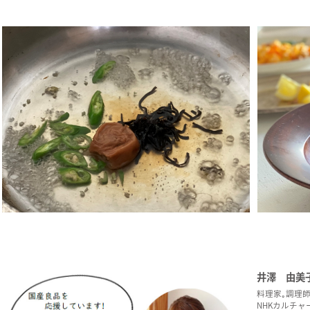
井澤 由美
料理家｡調理
NHKカルチャ