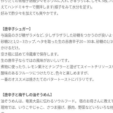
作りたての青柚子胡椒少々をボウルに入れ､きゅうり1本､しそ4､5枚､
えてハンドミキサーで攪拌します(様子をみて水分を足す)｡
好みで酢少々を加えても爽やかです｡
【唐辛子シュガー】
与論島のきび糖ザラメなど､少しザラザラした砂糖をつかうのが良いよ
砂糖2と1/2～3カップ､ヘタを取った生の赤唐辛子20～30本､砂糖の1
かけるだけ｡
空き瓶に詰めて冷蔵庫で保存します｡
生の唐辛子ならではの風味がおいしいです｡
煮物に使ったり､レモン果汁とナンプラーと混ぜてスイートチリソース
酸味のあるフルーツにつけたりと､色々と楽しめますが、
一番のオススメは焼きたてのバタートーストにパラリです｡
【唐辛子と梅干しの油ぞうめん】
油ぞうめんは、奄美大島に伝わるソウルフード。 宿のお母さんに教え
現地では、いりこやじゃこ、さつま揚げ、豚肉、野菜などいろいろな