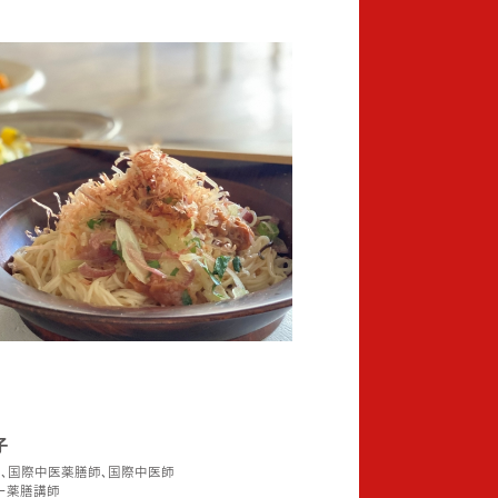
子
師､国際中医薬膳師､国際中医師
ー薬膳講師