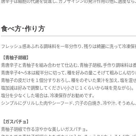
唐辛子は細胞の代謝を促進し､カプサイシンの発汗作用の他に適度なら
食べ方･作り方
フレッシュ感あふれる調味料を一年分作り､残りは綺麗に洗って冷凍保
【青柚子胡椒】
青唐辛子と青柚子を組み合わせて仕込む､青柚子胡椒｡手作り調味料は香
青唐辛子4〜5本は縦半分に切って､種を好みの量こそげて粗みじん切り
青柚子の皮だけを１個分すりおろし､種をのぞいた果汁を加え､塩を混ぜ
塩加減は好みで調整してください(小さじ１くらいから味を見ながら)。
塩分を少なくした場合は､冷凍保存がお勧めです｡
シンプルにグリルした肉やシーフード､穴子の白焼き､冷や汁､そうめん
【ガスパチョ】
青柚子胡椒で作る涼やかな美しいガスパチョ｡