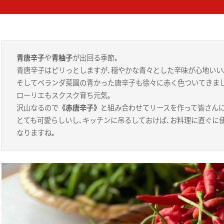
青唐辛子
や
青柚子
が出回る季節｡
青唐辛子はピリっとしますが､穏やかな青々とした辛味が心地いい
そしてベランダ菜園の青かった唐辛子も徐々に赤く色ついてきまし
ローリエもスクスク育ち元気｡
沢山なるので
《赤唐辛子》
と組み合わせてリースを作って皆さんに
とても可愛らしいし､キッチンに吊るしておけば､お料理に直ぐに
なりますね｡