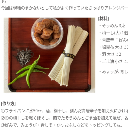
す。
今回は現地のまかないとして私がよく作っていたさっぱりアレンジバ
[材料]
・そうめん 3束
・梅干し(大) 1個
・青唐辛子 好み
・塩昆布 大さじ
・酒 大さじ2
・ごま油 小さじ
・みょうが､青し
[作り方]
①フライパンに水50cc、酒、梅干し、刻んだ青唐辛子を加え火にかけ
②①の梅干しを軽くほぐし、茹でたそうめんとごま油を加えて混ぜ、
③好みで、みょうが・青しそ・かつおぶしなどをトッピングしても。