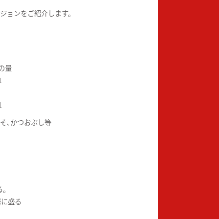
ージョンをご紹介します。
の量
1
1
そ､かつおぶし等
る。
器に盛る