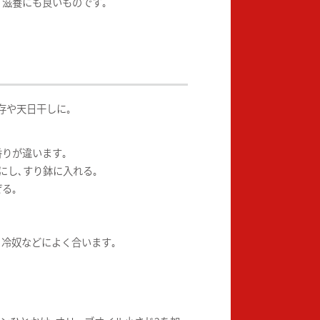
､滋養にも良いものです｡
存や天日干しに｡
りが違います｡
にし､すり鉢に入れる｡
る｡
､冷奴などによく合います｡