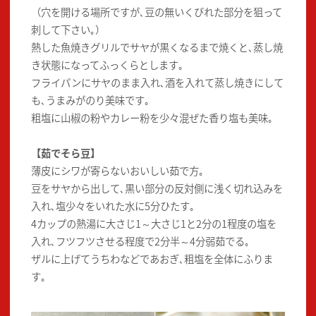
（穴を開ける場所ですが､豆の無いくびれた部分を狙って
刺して下さい｡）
熱した魚焼きグリルでサヤが黒くなるまで焼くと､蒸し焼
き状態になってふっくらとします｡
フライパンにサヤのまま入れ､酒を入れて蒸し焼きにして
も､うまみがのり美味です｡
粗塩に山椒の粉やカレー粉を少々混ぜた香り塩も美味｡
【茹でそら豆】
薄皮にシワが寄らないおいしい茹で方｡
豆をサヤから出して､黒い部分の反対側に浅く切れ込みを
入れ､塩少々をいれた水に5分ひたす｡
4カップの熱湯に大さじ1～大さじ1と2分の1程度の塩を
入れ､フツフツさせる程度で2分半～4分弱茹でる｡
ザルに上げてうちわなどであおぎ､粗塩を全体にふりま
す｡