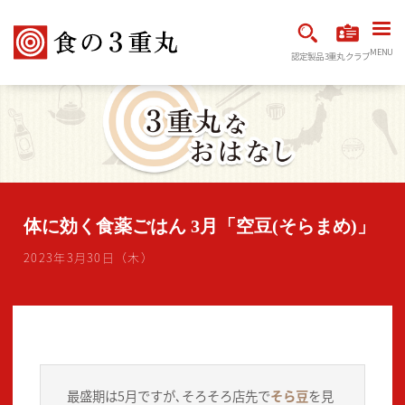
MENU
認定製品
3重丸クラブ
体に効く食薬ごはん 3月「空豆(そらまめ)」
2023年3月30日（木）
最盛期は5月ですが､そろそろ店先で
そら豆
を見