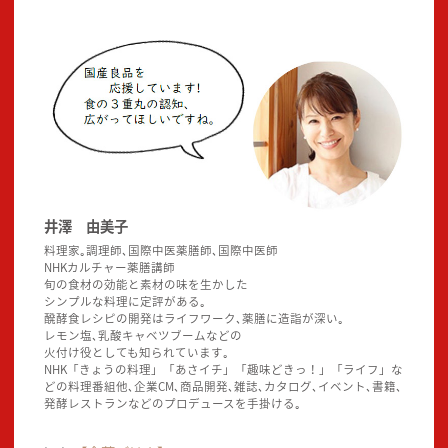
井澤 由美子
料理家｡調理師､国際中医薬膳師､国際中医師
NHKカルチャー薬膳講師
旬の食材の効能と素材の味を生かした
シンプルな料理に定評がある｡
醗酵食レシピの開発はライフワーク､薬膳に造詣が深い｡
レモン塩､乳酸キャベツブームなどの
火付け役としても知られています｡
NHK「きょうの料理」「あさイチ」「趣味どきっ！」「ライフ」な
どの料理番組他､企業CM､商品開発､雑誌､カタログ､イベント､書籍､
発酵レストランなどのプロデュースを手掛ける｡