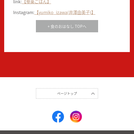
link:
【食薬ごはん】
Instagram:
【yumiko_izawa(井澤由美子)】
+ 食のおはなし TOPへ
ページトップ