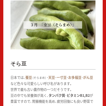
そら豆
日本では､
蚕豆
･
天豆
･
一寸豆
･
お多福豆
･
がん豆
(そらまめ)
など色々な可愛らしい呼び名があります｡
世界で最も古い農作物の一つだそうです｡
豆の中でも栄養価が高く､
タンパク質
･
ビタミンB1,B2
が
豊富ですので､胃腸機能を高め､疲労回復にも良い野菜で