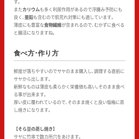
す｡
また
カリウム
も多く利尿作用があるので浮腫み予防にも
良く､
亜鉛
も含むので肌荒れ対策にも適しています｡
薄皮にも豊富な
食物繊維
が含まれるので､むかずに食べる
と腸活になりますね｡
食べ方･作り方
鮮度が落ちやすいのでサヤのまま購入し､調理する直前に
サヤから出します｡
新鮮なものは薄皮も柔らかく栄養価も高い｡そのまま食べ
る事が出来ます｡
厚い皮に覆われているので､そのまま焼くと良い塩梅に蒸
し焼きになります｡
【そら豆の蒸し焼き】
サヤに竹串で数カ所穴をあけます｡