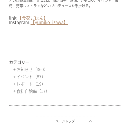
どの料理番組他、企業CM、商品開発、雑誌、カタログ、イベント、書
籍、発酵レストランなどのプロデュースを手掛ける。
link:
【食薬ごはん】
Instagram:
【yumiko_izawa】
カテゴリー
+ お知らせ（360）
+ イベント（87）
+ レポート（19）
+ 食料自給率（17）
ページトップ