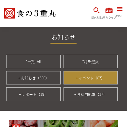
MENU
認定製品
3重丸クラブ
お知らせ
*一覧- All
*月を選択
+ お知らせ（360）
+ イベント（87）
+ レポート（19）
+ 食料自給率（17）