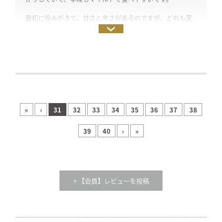
最初に旨みがきて、甘さと辛さがあるのですが、どれも変
な強さがなく、じんわりと旨い感が味わえます。
大根を鰹出汁で炊いたものが、いちばんダイレクトに美味
しさを感じられ、この冬のリピート確定です。本当に、滋
味深くて、これでお酒もいいかと。
豆板醤のような強さはないので、最後につけて食べるのが
おすすめです。炒め物に最初に入れたのは飛んでしまって、
最後に混ぜ足しました。
«
‹
31
32
33
34
35
36
37
38
めかじきのムニエルは、特に甘さが引き立つ感じがありま
した。そのまま食べる時より、かなり辛みが抑えられるよ
39
40
›
»
うに感じます。
唐辛子は辛くて苦手で、胡椒以外でも食べてみたい時にい
いかと。
+ 【会員】レビューを投稿
粘度高めなので、塗り広げるのは少し難しいので、付けて
食べるのがおすすめです。
ごはんにそのまま乗せるのも美味しかったですし、厚揚げ