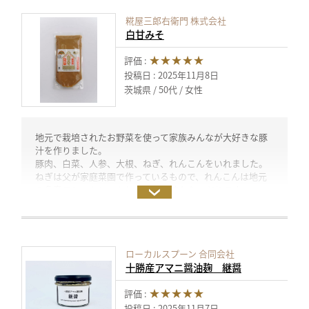
糀屋三郎右衛門 株式会社
白甘みそ
★★★★★
評価 :
投稿日 : 2025年11月8日
茨城県
50代
女性
地元で栽培されたお野菜を使って家族みんなが大好きな豚
汁を作りました。
豚肉、白菜、人参、大根、ねぎ、れんこんをいれました。
ねぎは父が家庭菜園で作っているもので、れんこんは地元
の名産でシャキシャキしていて甘味もたっぷりです。
これらのお野菜に「白甘みそ」を合わせると…
お野菜の旨味が引き立つ上に、白甘みその程よい甘さに大
げさでない塩分でとても気に入りました。
れんこんの白甘みそ焼きも作ってみたいです。(試食モニタ
ローカルスプーン 合同会社
ー)
十勝産アマニ醤油麹 継醤
★★★★★
評価 :
投稿日 : 2025年11月7日