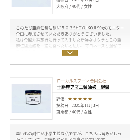
大阪府
40代
女性
このたび亜麻仁醤油麹N°５０３SHOYU KOJI 90gのモニター
企画に参加させていただきありがとうございました。
私は今回沖縄旅行に行って入手した新鮮なオクラとこの亜
麻仁醤油麹を一緒に食べたいと思い、マヨネーズと混ぜて
あえてみました。
もちろんとても味がオクラとあって美味しくいただけまし
たが、ちょっとペーストが固かったので、もう少し柔らか
くなるような工夫をしてもいいかなと思いました。次はご
ま油など足してみようかなとも思います。
ローカルスプーン 合同会社
このたびは素敵な商品のモニター企画をありがとうござい
十勝産アマニ醤油麹 継醤
ました。
（試食モニター）
★★★★★
評価 :
投稿日 : 2025年11月3日
東京都
40代
女性
辛いもの耐性が小学生並な私ですが、こちらは旨みがしっ
かりしていて、辛味もマイルドで食べやすいです。