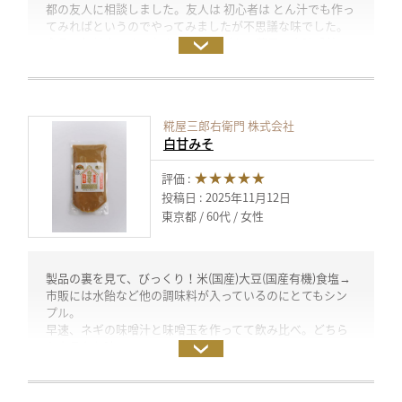
都の友人に相談しました。友人は 初心者は とん汁でも作っ
てみればというのでやってみましたが不思議な味でした。
今日の午前中にその友人から連絡があり茄子の白味噌炒め
を推薦してきました。また、偶然にも手元のテレビ番組で
喫茶店で 白味噌 チーズタルト というデザートを紹介してお
りました。妻は時間のある時に作りたいと前向きに言って
おります。楽しみにしています。(試食モニター)
糀屋三郎右衛門 株式会社
白甘みそ
★★★★★
評価 :
投稿日 : 2025年11月12日
東京都
60代
女性
製品の裏を見て、びっくり！米(国産)大豆(国産有機)食塩→
市販には水飴など他の調味料が入っているのにとてもシン
プル。
早速、ネギの味噌汁と味噌玉を作ってて飲み比べ。どちら
も上品なお味。
いつもは豚肉の味噌漬けにはみりんを入れるのですが、味
噌だけで充分。味噌にぎりも美味しかったです。(試食モニ
ター)