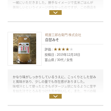
一緒にいただきました。勝手なイメージで玄米ごはんが
美味しいというイメージがなかったのですが、この商品を
食べて驚きました。もちもちで美味しかったです。
投稿日：2019年12月21日 （試食モニター）
糀屋三郎右衛門 株式会社
白甘みそ
★★★★
★
評価 :
投稿日 : 2019年12月18日
富山県
30代
女性
かなり味がしっかりしているうえに、こっくりとした甘み
と風味があり、少しの量でも存在感がありました。
味噌汁として使ったときもポタージュ状になるように里芋
を似た汁でとろみをつけた方がおいしく、また、サバの味
噌煮のような強い風味の素材でも、嫌なところを抑えてく
れてよかったと思います。
少しの量でかなり存在感があるうえになめらかなので、
あえ物の味のアクセントにもぴったりでした。