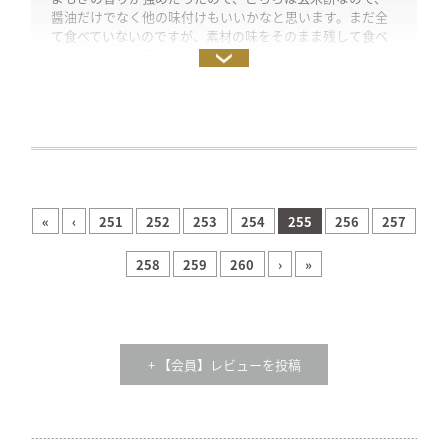
醤油だけでなく他の味付けもいいかなと思います。まだ全
て食べていないのですが、素材の味をそのまま残して食べ
られる味付けが何かあるかなあと悩んでいます。こちら
も、玄米の粒々とした食感が、白餅とは違うので新鮮で美
味しいです。
«
‹
251
252
253
254
255
256
257
258
259
260
›
»
+ 【会員】レビューを投稿