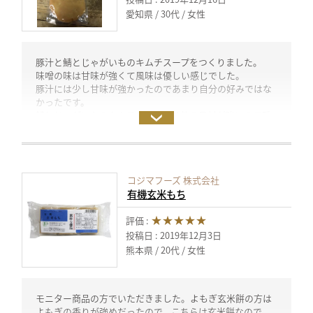
腐をよーくほぐしなめらかにする(＝白和え生地)。
愛知県
30代
女性
白和え生地に、かぼちゃとかぶの葉を加える。
投稿日：2019年12月18日 （試食モニター）
豚汁と鯖とじゃがいものキムチスープをつくりました。
味噌の味は甘味が強くて風味は優しい感じでした。
豚汁には少し甘味が強かったのであまり自分の好みではな
かったです。
鯖とじゃがいものキムチスープには他の具材が強いので隠
し味的な感じでとても美味しかったです。
ごちそうさまでした！
ありがとうございました。
コジマフーズ 株式会社
投稿日：2019年12月15日 （試食モニター）
有機玄米もち
★★★★★
評価 :
投稿日 : 2019年12月3日
熊本県
20代
女性
モニター商品の方でいただきました。よもぎ玄米餅の方は
よもぎの香りが強めだったので、こちらは玄米餅なので、