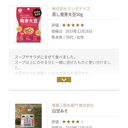
そして、ゆずとの相性が大変よく、冬に食べたくなる味の
株式会社 だいずデイズ
お味噌でした。
蒸し発芽大豆50g
みりんも選ばずどれでもよく合ったように思います。
★★★★★
評価 :
今回の料理 …基本的に家族への食事で使いました。
投稿日 : 2019年12月16日
☆鯖の味噌煮
熊本県
30代
女性
☆里芋・かぶ・かぼちゃの味噌汁
先に里芋・かぼちゃ・かぶの葉をゆで、一度湯からあげ、
スープやサラダにまぜて食べました。
そのあげた後のお湯にダシをいれてひと煮たち。
スープは上にのせる分と一緒に混ぜたものと使い分けまし
かぶを入れ、お味噌をといて、具を盛った椀に味噌汁をか
た。
ける。
大豆がとても美味しく甘みがあり大満足です。
とても美味しくいただきました！
☆里芋のすりながし
またぜひ食べたいと思いました。
ぬめりをとった里芋をだしでゆで、柔らかくなったら、ブ
レンダーでピューレ状にする。
投稿日：2019年12月13日 （試食モニター）
塩、白醤油、白甘みそを加え、味を調える。
糀屋三郎右衛門 株式会社
☆かぶの葉とかぼちゃの酒かす白和え
白甘みそ
かぼちゃとかぶの葉をゆでる。かぶの葉がゆであがった
ら、1cmほどの小口切りにする。
★★★★
★
評価 :
白醤油を使って作った出汁醤油・白甘みそ・酒かす・絹豆
投稿日 : 2019年12月16日