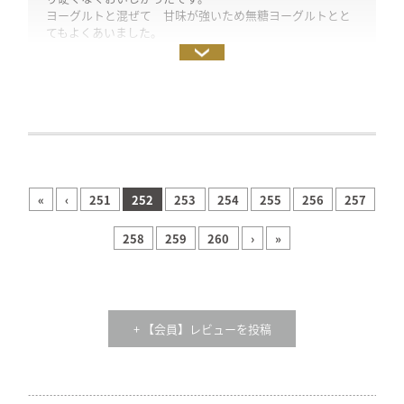
きな粉の香りにしてみるのも意外と美味しいです♪
ヨーグルトと混ぜて 甘味が強いため無糖ヨーグルトとと
てもよくあいました。
投稿日：2020年2月29日（試食モニター）
投稿日：2020年2月26日（試食モニター）
«
‹
251
252
253
254
255
256
257
258
259
260
›
»
+ 【会員】レビューを投稿