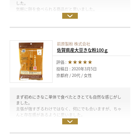
した。
気軽に餅を食べられる商品だと思いました。
ゆべしとチョコ餅作りました。
投稿日：2020年3月5日（試食モニター）
前原製粉 株式会社
佐賀県産大豆きな粉100ｇ
★★★★★
評価 :
投稿日 : 2020年3月5日
京都府
20代
女性
まず初めにきなこ単体で食べたときとても自然な感じがし
ました。
主張が強すぎるわけではなく、何にでも合いますが、ちゃ
んと存在感があるように思いました。
そこで私なりにいろんな料理に使わせていただきました。
きなこクリームのロールケーキ、きなこと紅茶のパウンド
ケーキ、きなこのアマンド、きなこクリーむのティラミス
です。