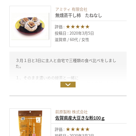
どれもとても美味しくできました。
アミティ 有限会社
ありがとうございました。
無燻蒸干し柿 たねなし
投稿日：2020年3月5日（試食モニター）
★★★★★
評価 :
投稿日 : 2020年3月5日
滋賀県
60代
女性
３月１日と3日に主人と自宅で三種類の食べ比べをしまし
た。
１、そのまま濃いめの緑茶と一緒に
見た目は堅そうでしたが、身も柔らかく柿の自然な甘みが
とても美味しかったです。
２、干し柿のクリームチーズロール ワインと一緒に
いつも干し葡萄・チーズ・はちみつで食べていますが、干
前原製粉 株式会社
し柿の甘さだけで充分美味しくいただけました。
佐賀県産大豆きな粉100ｇ
とても合うと思います。
クセになる美味しさです。
★★★★★
評価 :
３、干し柿入り紅白なます 雛祭りの日にちらし寿司に添
投稿日 : 2020年3月2日