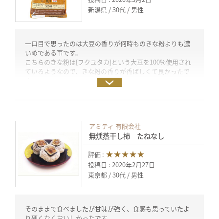
えて
新潟県
30代
男性
なますの味が強すぎて干し柿の風味が消えてしまいまし
た。
残念でした。
一口目で思ったのは大豆の香りが何時ものきな粉よりも濃
いめである事です。
「たねなし」だったので調理も手軽にできました。
こちらのきな粉は[フクユタカ]という大豆を100%使用され
ているようなので、きな粉の香りが香ばしくて良かったで
主人も私もクリームチーズと合わせる食べ方が気に入りま
す。
した。また作って見たいと思います。
味も豆の味そのもので美味しいです。
投稿日：2020年3月4日（試食モニター）
佐賀県産大豆きな粉に表記されている、
・ヨーグルト：200g
アミティ 有限会社
・バナナ：１本
無燻蒸干し柿 たねなし
・牛乳(グラノーラ用)
・グラノーラ
★★★★★
評価 :
・お餅：１個(やや水多め)
・スムージ：１包
投稿日 : 2020年2月27日
こちら６つを使用してみました。
東京都
30代
男性
何時ものスムージを加えたヨーグルトの事を考えると、苦
みがやや抑えめになり、セロリのような香りもしなくなり
そのままで食べましたが甘味が強く、食感も思っていたよ
ました。
り硬くなくおいしかったです。