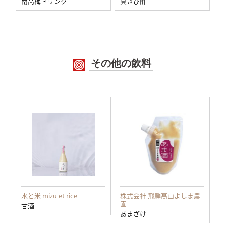
南高梅ドリンク
真きび酢
その他の飲料
水と米 mizu et rice
株式会社 飛騨高山よしま農
園
甘酒
あまざけ