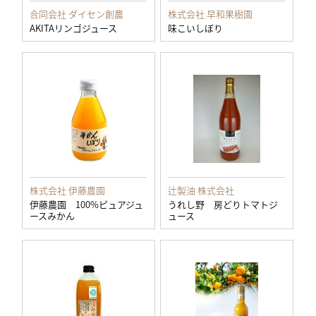
合同会社 ダイセン創農
株式会社 早和果樹園
AKITAリンゴジュース
味こいしぼり
株式会社 伊藤農園
辻製油 株式会社
伊藤農園 100%ピュアジュ
うれし野 房どりトマトジ
ースみかん
ュース