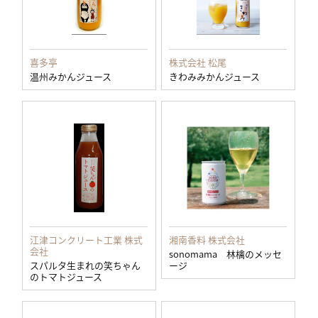
喜多亭
株式会社 松尾
温州みかんジュース
きわみみかんジュース
江津コンクリート工業 株式
湘南香料 株式会社
会社
sonomama 林檎のメッセ
スパルタ生まれの笑ちゃん
ージ
のトマトジュース