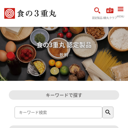
MENU
認定製品
3重丸クラブ
食の3重丸 認定製品
飲料
キーワードで探す
search