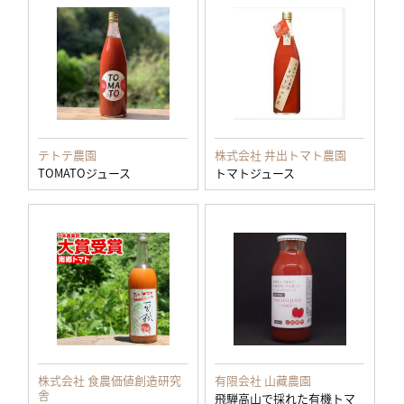
テトテ農園
株式会社 井出トマト農園
TOMATOジュース
トマトジュース
株式会社 食農価値創造研究
有限会社 山藏農園
舎
飛騨高山で採れた有機トマ