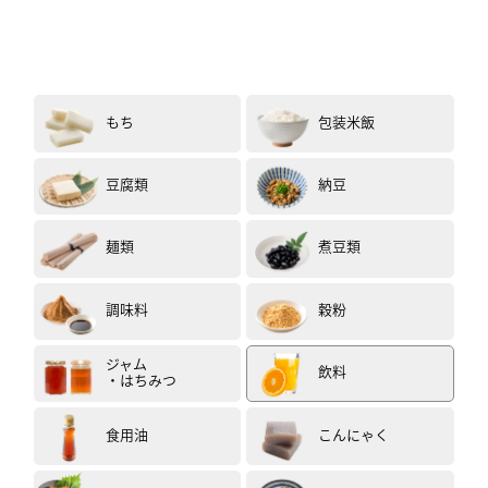
もち
包装米飯
豆腐類
納豆
麺類
煮豆類
調味料
穀粉
ジャム
飲料
・はちみつ
食用油
こんにゃく