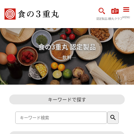
MENU
認定製品
3重丸クラブ
食の3重丸 認定製品
飲料
キーワードで探す
search