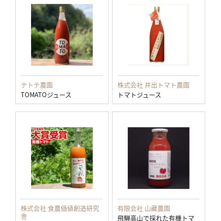
テトテ農園
株式会社 井出トマト農園
TOMATOジュース
トマトジュース
株式会社 食農価値創造研究
有限会社 山藏農園
舎
飛騨高山で採れた有機トマ