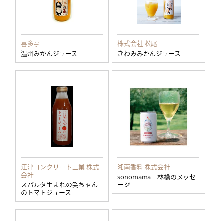
喜多亭
株式会社 松尾
温州みかんジュース
きわみみかんジュース
江津コンクリート工業 株式
湘南香料 株式会社
会社
sonomama 林檎のメッセ
スパルタ生まれの笑ちゃん
ージ
のトマトジュース