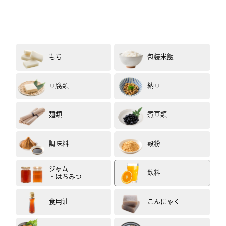
もち
包装米飯
豆腐類
納豆
麺類
煮豆類
調味料
穀粉
ジャム
飲料
・はちみつ
食用油
こんにゃく