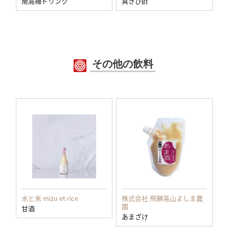
南高梅ドリンク
真きび酢
その他の飲料
水と米 mizu et rice
株式会社 飛騨高山よしま農
園
甘酒
あまざけ