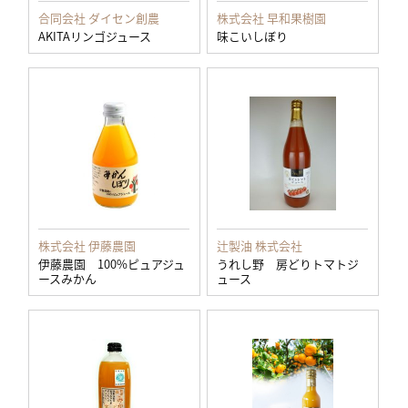
合同会社 ダイセン創農
株式会社 早和果樹園
AKITAリンゴジュース
味こいしぼり
株式会社 伊藤農園
辻製油 株式会社
伊藤農園 100%ピュアジュ
うれし野 房どりトマトジ
ースみかん
ュース