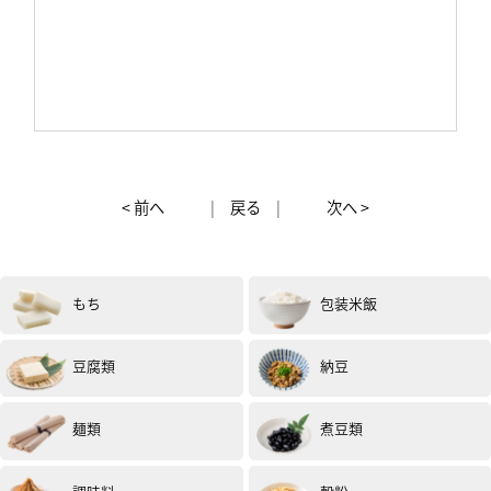
< 前へ
|
戻る
|
次へ >
もち
包装米飯
豆腐類
納豆
麺類
煮豆類