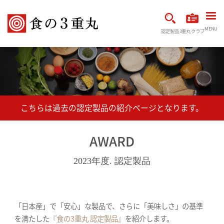
MENU
認定製品
3重丸クラブ
AWARD
2023年度. 認定製品
「日本産」で「安心」な製品で、さらに「美味しさ」の基準
を満たした
『食の3重丸 認定製品』
を紹介します。