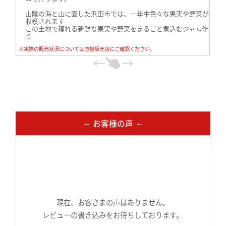
山陰の海と山に面した浜田市では、一年中色々な果実や野菜が
収穫されます
この土地で穫れる新鮮な果実や野菜をまるごと煮込むジャム作
り
色も香りも足さない、ゲル化剤も無添加、一鍋ずつ丁寧に煮込
※実際の販売状況については直接販売店にご確認ください。
む少量生産で
果実そのままを瓶詰めしてお届けします。
～ お客様の声 ～
現在、お客さまの声はありません。
レビューの書き込みをお待ちしております。