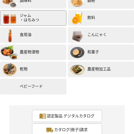
調味料
穀粉
ジャム
飲料
・はちみつ
食用油
こんにゃく
農産物漬物
和菓子
乾物
農産物加工品
ベビーフード
認定製品 デジタルカタログ
カタログ(冊子)請求