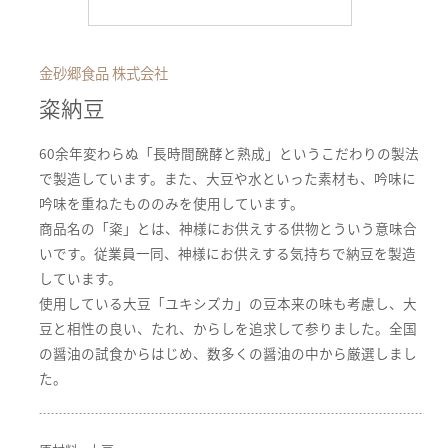
金砂郷食品 株式会社
粢納豆
60余年変わらぬ「長時間醗酵と熟成」というこだわりの製法
で製造しています。また、大豆や水といった素材も、吟味に
吟味を重ねたもののみを使用しています。
商品名の「粢」とは、神様にお供えする供物とういう意味合
いです。従業員一同、神様にお供えする気持ちで納豆を製造
しています。
使用している大豆「ユキシズカ」の豆本来の味も考慮し、大
豆と相性の良い、たれ、からしを追求して参りました。全国
の醤油の試食からはじめ、数多くの醤油の中から厳選しまし
た。