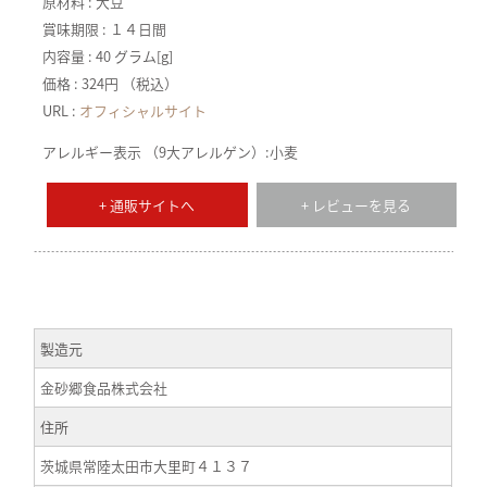
原材料 : 大豆
賞味期限 : １４日間
内容量 : 40 グラム[g]
価格 : 324円 （税込）
URL :
オフィシャルサイト
アレルギー表示 （9大アレルゲン）:小麦
+ 通販サイトへ
+ レビューを見る
製造元
金砂郷食品株式会社
住所
茨城県常陸太田市大里町４１３７