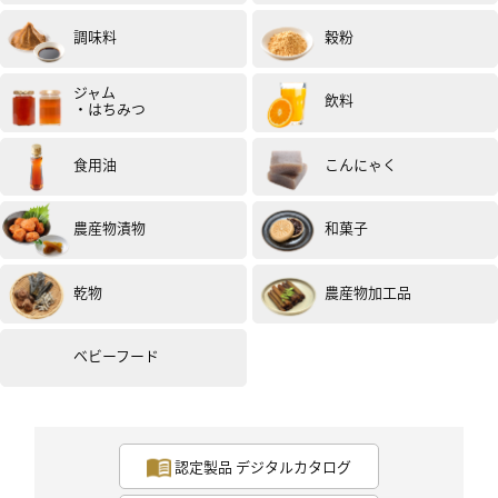
調味料
穀粉
ジャム
飲料
・はちみつ
食用油
こんにゃく
農産物漬物
和菓子
乾物
農産物加工品
ベビーフード
認定製品 デジタルカタログ