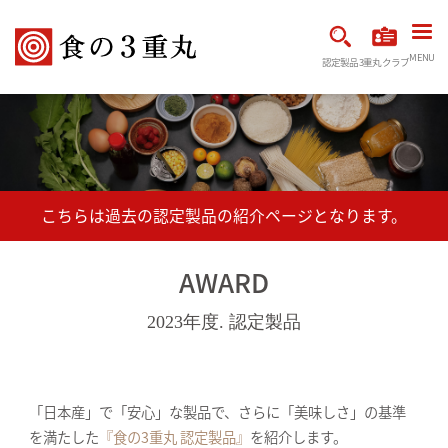
MENU
認定製品
3重丸クラブ
AWARD
2023年度. 認定製品
「日本産」で「安心」な製品で、さらに「美味しさ」の基準
を満たした
『食の3重丸 認定製品』
を紹介します。