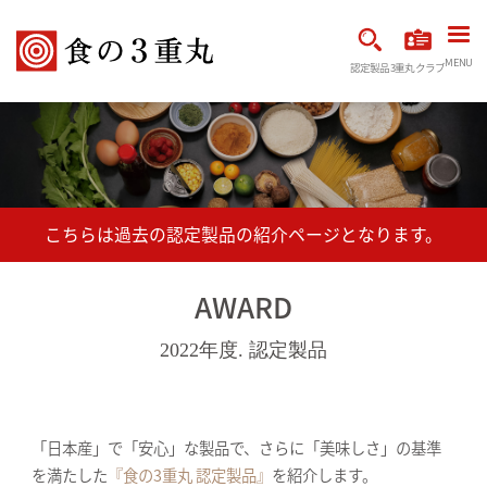
MENU
認定製品
3重丸クラブ
AWARD
2022年度. 認定製品
「日本産」で「安心」な製品で、さらに「美味しさ」の基準
を満たした
『食の3重丸 認定製品』
を紹介します。