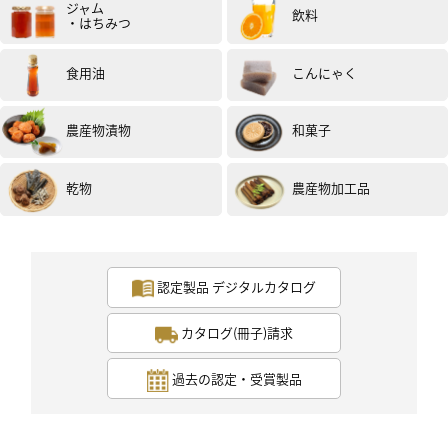
下さい。
ジャム
飲料
・はちみつ
(試食モニター）
食用油
こんにゃく
農産物漬物
和菓子
乾物
農産物加工品
女性
40代
評価 :
★★★★★
2021.12
もともと白味噌は、糖類などの甘さが苦手で避けていた
のですが、
認定製品 デジタルカタログ
こちらは、糖類・酒精も無添加と言うことで関心をもち
ました。
期待通り！！甘ったるさはなく、糀の自然な甘さが感じ
カタログ(冊子)請求
られ、お料理に使っても、素材の良さを邪魔することな
く、より生かす仕上がりになったと思います。
過去の認定・受賞製品
今回は、
・赤ネギのゆず酢味噌がけ
・白ねぎの豆乳スープ