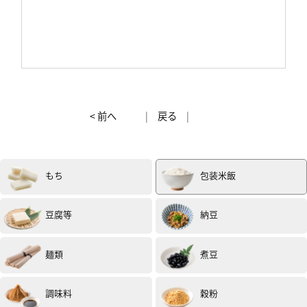
< 前へ
|
戻る
|
もち
包装米飯
豆腐等
納豆
麺類
煮豆
調味料
穀粉