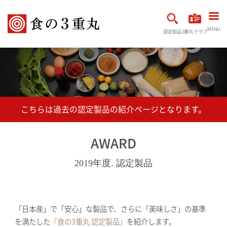
MENU
認定製品
3重丸クラブ
AWARD
2019年度. 認定製品
「日本産」で「安心」な製品で、さらに「美味しさ」の基準
を満たした
『食の3重丸 認定製品』
を紹介します。