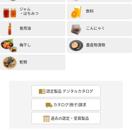
ジャム
飲料
・はちみつ
食用油
こんにゃく
梅干し
農産物漬物
乾物
認定製品 デジタルカタログ
カタログ(冊子)請求
過去の認定・受賞製品