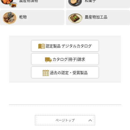
農産物漬物
和菓子
ありがとうございます。
（試食モニター）
乾物
農産物加工品
認定製品 デジタルカタログ
カタログ(冊子)請求
男性
40代
評価 :
★★★★★
2024.07
過去の認定・受賞製品
初めて「食の３重丸」様の商品を頂きました。
卵に青紫蘇ペーストと醤油をかけて頂きました。
青紫蘇の風味は心地よく、適度に、にんにくの風味と、
オリーブオイルがはご飯が進みました。
朝ご飯の忙しい時に、手軽に美味しく栄養も摂れて嬉し
いです。
（試食モニター）
ページトップ