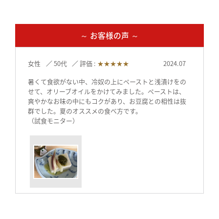
島他各店）
≪関東≫
ボンラスパイユhttps://bonraspail.com/（横浜、吉祥寺各店）
サンスマイルhttps://www.sunsmile.org/（埼玉県）
～ お客様の声 ～
AMRITARA https://www.amritara.com/
≪中部≫
GIFTSPREMIUMhttps://giftspremium.jp/（名古屋市）
女性
50代
評価 :
★★★★★
2024.07
ロカボーノ伏見店https://locabuono.jp/（名古屋市）
GIFTSSHOP https://giftsshop.jp/（岐阜県）
暑くて食欲がない中、冷奴の上にペーストと浅漬けをの
三川屋 https://www.sangawa-ya.co.jp/（高山市）
飛騨物産館 https://www.takayama-gh.com/（高山市）
せて、オリーブオイルをかけてみました。ペーストは、
川島SA岐阜おみやげ
爽やかなお味の中にもコクがあり、お豆腐との相性は抜
https://omiyadata.jp/restarea/kawashima/
群でした。夏のオススメの食べ方です。
旬楽善 各店 https://shun-rakuzen.com/
（試食モニター）
≪北陸≫
ナチュレ片山 https://nature-katayama.jp/ （新潟）
女性
50代
評価 :
★★★★★
2024.07