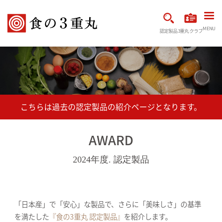
MENU
認定製品
3重丸クラブ
AWARD
2024年度. 認定製品
「日本産」で「安心」な製品で、さらに「美味しさ」の基準
を満たした
『食の3重丸 認定製品』
を紹介します。