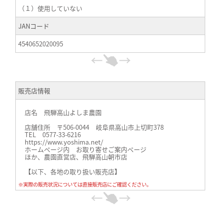
（１）使用していない
JANコード
4540652020095
販売店情報
店名 飛騨高山よしま農園
店舗住所 〒506-0044 岐阜県高山市上切町378
TEL 0577-33-6216
https://www.yoshima.net/
ホームページ内 お取り寄せご案内ページ
ほか、農園直営店、飛騨高山朝市店
【以下、各地の取り扱い販売店】
※実際の販売状況については直接販売店にご確認ください。
≪関西≫
キャロットhttps://www.carrot-n.co.jp/、
ヘルスライフ、オーガニックプラザhttps://healthlife.co.jp/
（神戸、宝塚、近鉄各店）、
メルカートピッコロ https://www.nakaji34.co.jp/（阪急、広