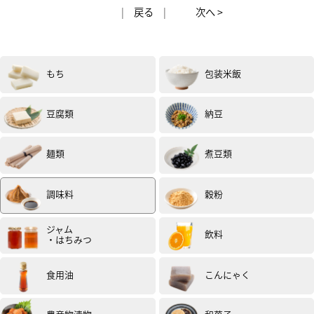
|
戻る
|
次へ >
青じそペーストありがとうございます。
瓶の蓋を開けた時の青じその爽やかな香りとほのかに香
るニンニクが食欲をかきたててくれました。
いつものお昼ご飯用におにぎりとトマトと豆腐のサラダ
もち
包装米飯
に使ってみました。
サラダにはゴーヤも入っていたのですが苦みととても合
いました。トマトには合わないはずもなくいつものサラ
豆腐類
納豆
ダがワンランクアップとても美味しくなりました。
おにぎりは枝豆チーズ塩昆布が好きで今回もそれらを青
じそペーストであえてからご飯に混ぜました。
麺類
煮豆類
握れる程度の温度のご飯だったせいかとても香りがよく
サラダよりも青じそを感じるコトができました。チーズ
とも相性よく美味しくなりました。
調味料
穀粉
味噌風味のコールスローも思っていた以上に合って１番
のお気に入りになりました。
ジャム
飲料
・はちみつ
ペーストは私が普段薄味のせいかわりと塩味とニンニク
を感じました。ただ青じその香りがとてもよくくせにな
る美味しさです。
食用油
こんにゃく
次はどんな料理に使ってみようか楽しみです。
とてもよい出逢いになりました。