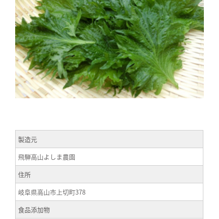
製造元
飛騨高山よしま農園
住所
岐阜県高山市上切町378
食品添加物