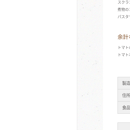
スクラ
煮物の
パスタ
余計
トマト
トマト
製
住
食