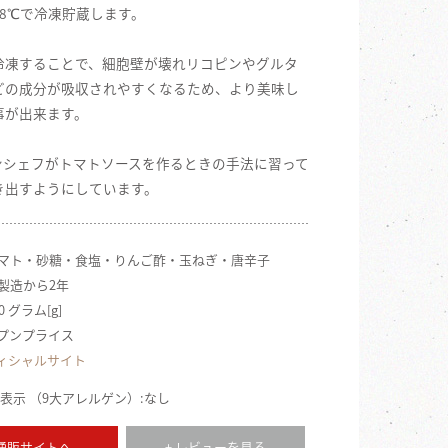
18℃で冷凍貯蔵します。
冷凍することで、細胞壁が壊れリコピンやグルタ
どの成分が吸収されやすくなるため、より美味し
事が出来ます。
ンシェフがトマトソースを作るときの手法に習って
き出すようにしています。
 トマト・砂糖・食塩・りんご酢・玉ねぎ・唐辛子
 製造から2年
0 グラム[g]
ープンプライス
ィシャルサイト
表示 （9大アレルゲン）:なし
 通販サイトへ
+ レビューを見る