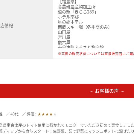
【福島県】
食農研農産物加工所
道の駅「きらら289」
ホテル南郷
星の郷ホテル
売店情報
南郷スキー場（冬季間のみ）
山田屋
宮川屋
儀六屋
南会津町ふるさと物産館
会津高原田島駅売店「やまなみ」
※実際の販売状況については直接販売店にご確
道の駅「たじま」
道の駅「尾瀬檜枝岐」
JA会津よつばファーマーズマーケット
JA全農福島直売所「愛情館」
福島県観光物産館
～ お客様の声 ～
性
40代
評価 :
★★★★
★
島県南会津産のトマト使用に惹かれてモニターでいただき初めて実食しまし
菜ディップから食味スタート！生野菜、茹で野菜にマッシュポテトに混ぜた