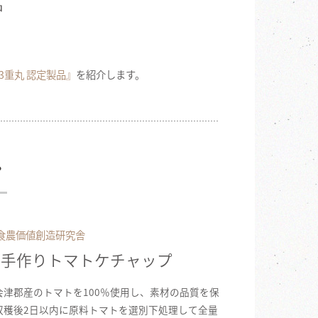
品
3重丸 認定製品』
を紹介します。
プ
 食農価値創造研究舎
加手作りトマトケチャップ
会津郡産のトマトを100％使用し、素材の品質を保
収穫後2日以内に原料トマトを選別下処理して全量