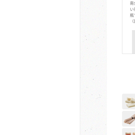
南
い
瓶
（
女
瓶