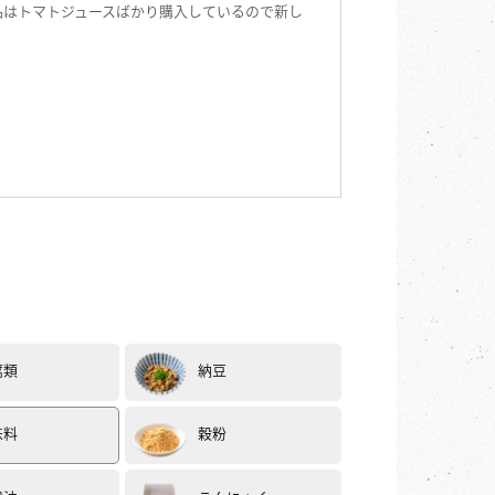
品はトマトジュースばかり購入しているので新し
|
腐類
納豆
味料
穀粉
2023.09
。味はとても濃厚。甘味、酸味に加えて、旨み