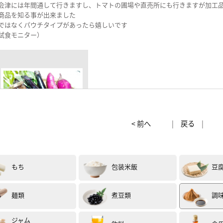
会津には年間通して行きますし、トマトの圃場や直売所にも行きますが加工
商品を知る事が出来ました
ではなくパウチタイプがあったら嬉しいです
試食モニター）
< 前へ
|
戻る
もち
包装米飯
豆
麺類
煮豆類
調
性
40代
評価 :
★★★★★
に入っているケチャップは初めてでした！まず自然なトマトの色に安心します
ジャム