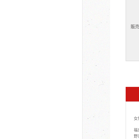
販
女
福
野