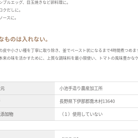
ンブルエッグ、目玉焼きなど卵料理に。
コクだしに。
ソースに。
なものは入れない。
の皮や小さい種を丁寧に取り除き、釜でペースト状になるまで4時間煮つめま
本来の味を活かすために、上質な調味料を最小限使い、トマトの風味豊かな
造元
小池手造り農産加工所
所
長野県下伊那郡喬木村13640
品添加物
（１）使用していない