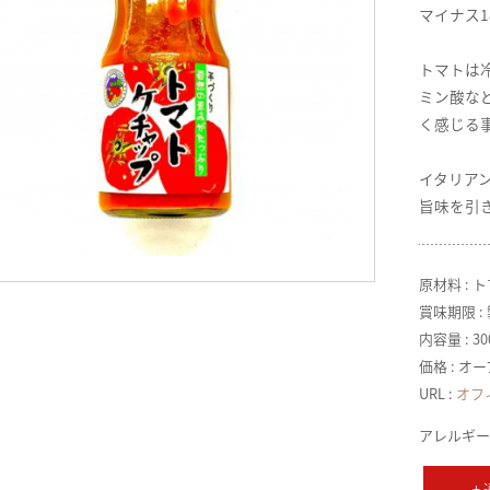
マイナス
トマトは
ミン酸な
く感じる
イタリア
旨味を引
原材料 :
賞味期限 :
内容量 : 30
価格 : オ
URL :
オフ
アレルギー
+