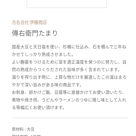
合名会社 伊藤商店
傳右衛門たまり
国産大豆と天日塩を使い、杉桶に仕込み、石を積んで三年ね
かせてしっかり熟成させました。
よい麹菌をつけるために室を適正温度を保つのに努力し、自
然の熟成からつくりだされた旨味が多く含まれています。
溜りを搾り出す時に、上質な物だけを厳選したこの溜はまろ
やかで深い旨みがある味の商品です。
お刺身、卵かけご飯、豆腐等に直接かけてお使い頂いたり、
煮物や焼き肉、うどんやラーメンのつゆに隠し味として入れ
る等幅広くお使い頂けます。
原材料 : 大豆