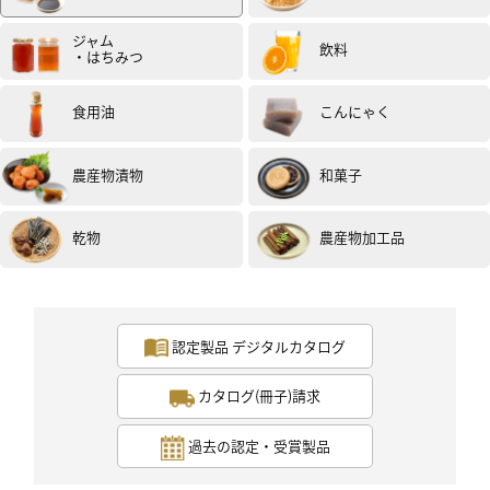
投稿日：2020年10月31日（試食モニター）
ジャム
飲料
・はちみつ
食用油
こんにゃく
農産物漬物
和菓子
乾物
農産物加工品
認定製品 デジタルカタログ
カタログ(冊子)請求
過去の認定・受賞製品