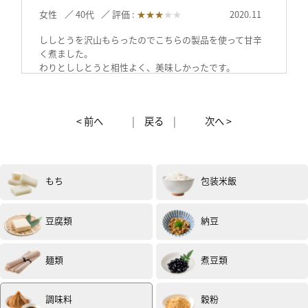
女性
40代
評価 :
★★★
★★
2020.11
ししとうを沢山もらったのでこちらの製品を使って甘辛
く煮ました。
わりとししとうと相性よく、美味しかったです。
投稿日：2020年11月4日（試食モニター）
< 前へ
|
戻る
|
次へ >
もち
包装米飯
豆腐類
納豆
女性
60代
評価 :
★★★★★
2020.11
お味は大変美味しいです。
麺類
煮豆類
今回はかぼちゃの煮物とあずきを合わせてみました。
この「たまり」がとても良い味を出してくれました。
夜ご飯にいただきました。
調味料
穀粉