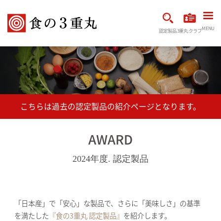
MENU
認定製品
3重丸クラブ
AWARD
2024年度. 認定製品
「日本産」で「安心」な製品で、さらに「美味しさ」の基準
を満たした
『食の3重丸 認定製品』
を紹介します。