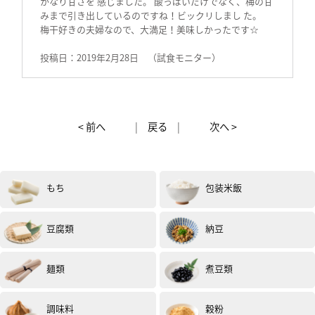
かなり甘さを 感じました。 酸っぱいだけでなく、梅の甘
みまで引き出しているのですね！ビックリしまし た。
梅干好きの夫婦なので、大満足！美味しかったです☆
投稿日：2019年2月28日 （試食モニター）
男性
40代
評価 :
★★★★★
2019.02
< 前へ
|
戻る
|
次へ >
塩辛いけど僕は辛いものが好きなので調度よかったで
す！！
普通にご飯と一緒に食べました。お味の感想は？塩辛い
けど後味よかったです 。 あと食べる頻度はお酒飲む時に
頂きたいです！！
もち
包装米飯
お酒飲んだ後辛いの食べると いいので 。
投稿日：2019年2月22日 （試食モニター）
豆腐類
納豆
女性
20代
評価 :
★★★★★
2019.02
麺類
煮豆類
まず、そのまま食べてみました。皮はとても薄く柔らか
く、実はとろける 舌触りで素晴らしかった。 ただ、昔な
調味料
穀粉
がらとはうたっていますが塩分20%とかなり高いので梅