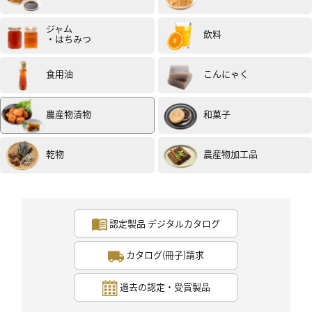
の本来持っ ている味が塩分で損なわれてしまっている残
念な気もしました。
ジャム
飲料
このお味が好きな方沢山いらっしゃると思いますが、塩
・はちみつ
分きつかったです。
始めに豚ロース肉を何の味付けもせず焼き梅を少し乗せ
食用油
こんにゃく
て食べましたがかなり しょっぱく感じたので、次は同じ
く焼いて最後にみりんを回しかけてから梅を 少し乗せて
食べてみましたが、やはり塩分が勝ち梅の美味しさを感
農産物漬物
和菓子
じることは できなかったです。 二品目は梅の果肉1個に
みりん、砂糖を小さじ1入れ、花鰹をたっぷりいれて混
ぜ、長芋に付けて頂きました。 三品目は二品目で作った
乾物
農産物加工品
半分にﾏﾖﾈｰｽﾞを混ぜきゅうりにつけて頂きました。 二品
目、三品目共にやはり塩分が勝ってしまい、だからと言
って調味料を沢山 入れたらそれこそ梅の旨みや味が消え
てしまいそうです。 この梅は調理するものではなく、お
握り、お茶漬けで頂くのが最高であると確 信しました。
認定製品 デジタルカタログ
塩分高いので、１度に沢山頂くことはできませんが、特
に夏場のお握り最高 と思います。
カタログ(冊子)請求
投稿日：2019年2月21日 （試食モニター）
過去の認定・受賞製品