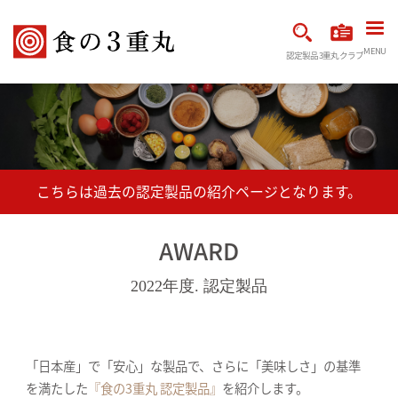
MENU
認定製品
3重丸クラブ
AWARD
2022年度. 認定製品
「日本産」で「安心」な製品で、さらに「美味しさ」の基準
を満たした
『食の3重丸 認定製品』
を紹介します。