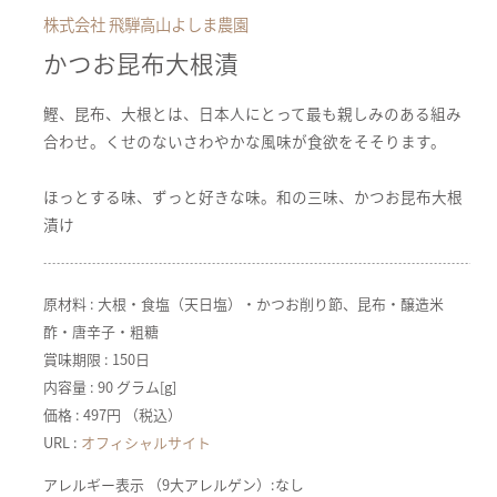
株式会社 飛騨高山よしま農園
かつお昆布大根漬
鰹、昆布、大根とは、日本人にとって最も親しみのある組み
合わせ。くせのないさわやかな風味が食欲をそそります。
ほっとする味、ずっと好きな味。和の三味、かつお昆布大根
漬け
原材料 : 大根・食塩（天日塩）・かつお削り節、昆布・醸造米
酢・唐辛子・粗糖
賞味期限 : 150日
内容量 : 90 グラム[g]
価格 : 497円 （税込）
URL :
オフィシャルサイト
アレルギー表示 （9大アレルゲン）:なし