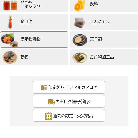
ジャム
飲料
・はちみつ
食用油
こんにゃく
農産物漬物
菓子類
乾物
農産物加工品
認定製品 デジタルカタログ
カタログ(冊子)請求
過去の認定・受賞製品