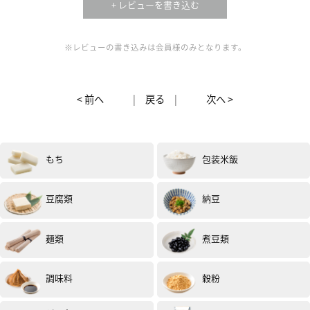
+ レビューを書き込む
※レビューの書き込みは会員様のみとなります。
< 前へ
|
戻る
|
次へ >
もち
包装米飯
豆腐類
納豆
麺類
煮豆類
調味料
穀粉