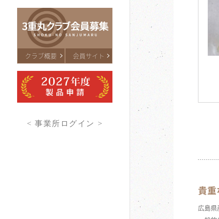
クラブ概要
会員サイト
< 事業所ログイン >
貴重
広島県