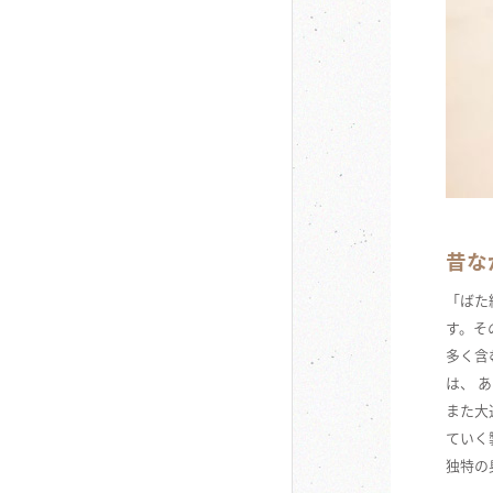
昔な
「ばた
す。そ
多く含
は、 
また大
ていく
独特の