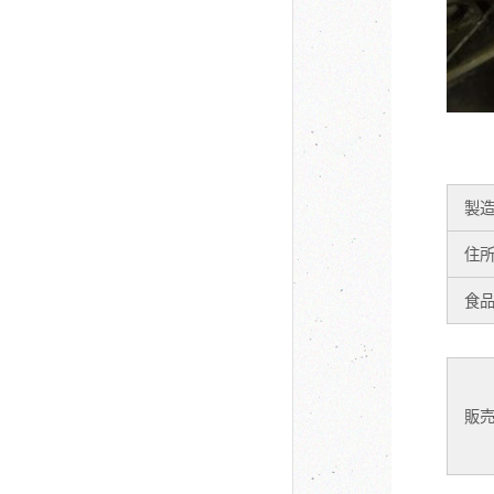
製
住
食
販