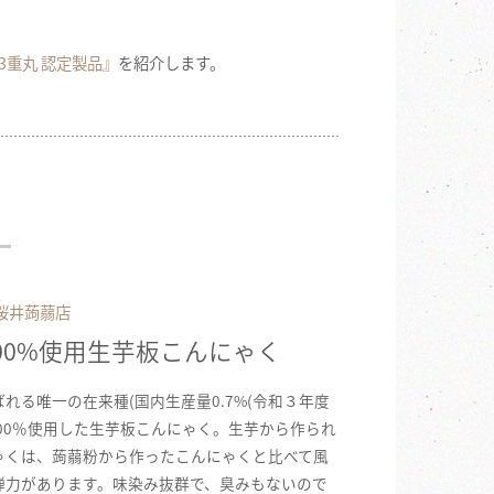
3重丸 認定製品』
を紹介します。
く
桜井蒟蒻店
00%使用生芋板こんにゃく
れる唯一の在来種(国内生産量0.7%(令和３年度
100％使用した​生芋板こんにゃく。生芋から作られ
ゃくは、蒟蒻粉から作ったこんにゃくと比べて風
弾力があります。味染み抜群で、臭みもないので