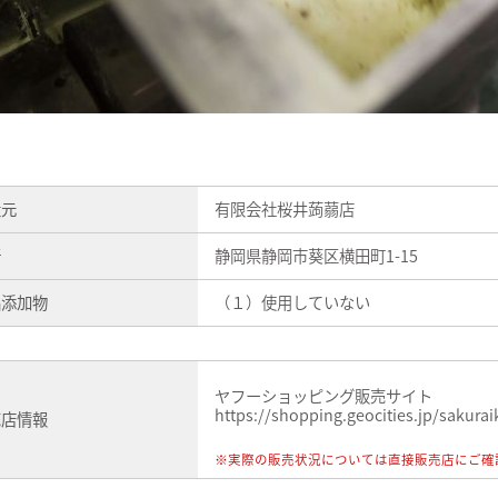
造元
有限会社桜井蒟蒻店
所
静岡県静岡市葵区横田町1-15
品添加物
（１）使用していない
ヤフーショッピング販売サイト
https://shopping.geocities.jp/sakur
売店情報
※実際の販売状況については直接販売店にご確