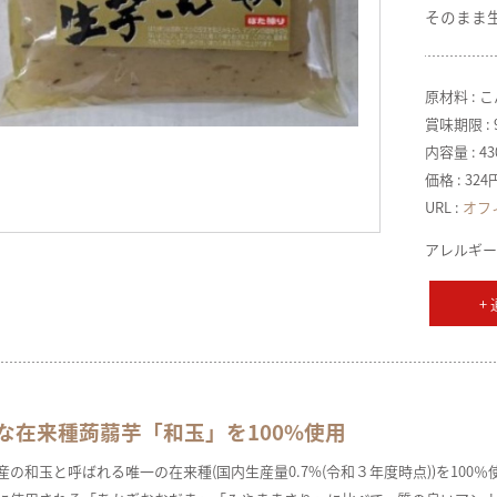
そのまま
原材料 : 
賞味期限 : 
内容量 : 43
価格 : 32
URL :
オフ
アレルギー
+
な在来種蒟蒻芋「和玉」を100%使用
産の和玉と呼ばれる唯一の在来種(国内生産量0.7%(令和３年度時点))を100