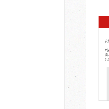
女
刺
歯
(