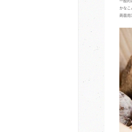
一般的
かなこ
蒟蒻用