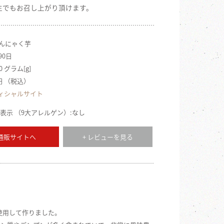
生でもお召し上がり頂けます。
こんにゃく芋
90日
0 グラム[g]
4円 （税込）
ィシャルサイト
表示 （9大アレルゲン）:なし
 通販サイトへ
+ レビューを見る
％使用して作りました。