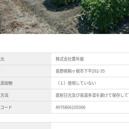
造元
株式会社豊年屋
所
長野県駒ヶ根市下平292-35
品添加物
（１）使用していない
存方法
直射日光及び高温多湿を避けて保存して
Nコード
4976866105066