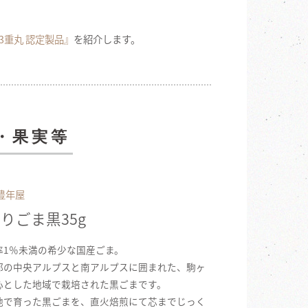
3重丸 認定製品』
を紹介します。
・果実等
豊年屋
りごま黒35g
率1％未満の希少な国産ごま。
部の中央アルプスと南アルプスに囲まれた、駒ヶ
心とした地域で栽培された黒ごまです。
地で育った黒ごまを、直火焙煎にて芯までじっく