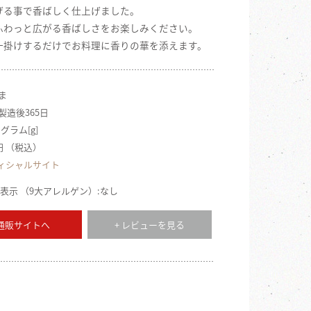
げる事で香ばしく仕上げました。
ふわっと広がる香ばしさをお楽しみください。
一掛けするだけでお料理に香りの華を添えます。
ごま
 製造後365日
 グラム[g]
0円 （税込）
ィシャルサイト
表示 （9大アレルゲン）:なし
 通販サイトへ
+ レビューを見る