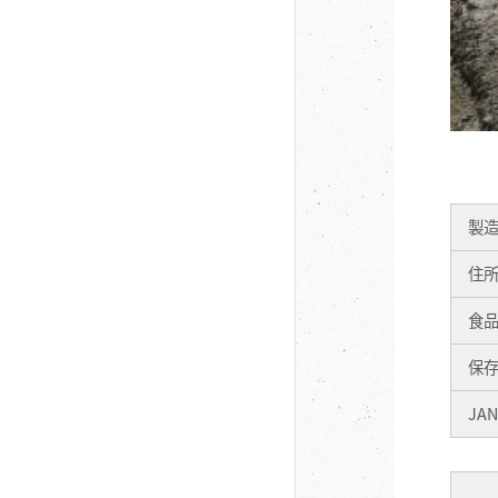
製
住
食
保
JA