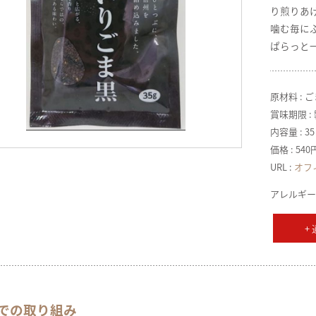
り煎りあ
噛む毎に
ぱらっと
原材料 : 
賞味期限 :
内容量 : 35
価格 : 54
URL :
オフ
アレルギー
+
での取り組み