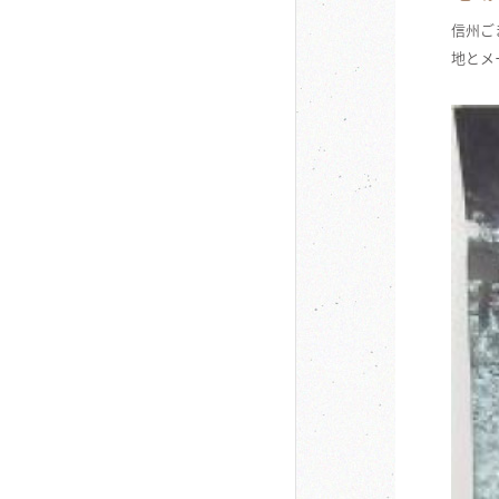
信州ご
地とメ