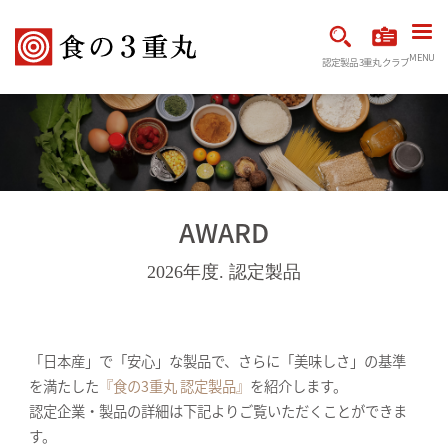
MENU
認定製品
3重丸クラブ
AWARD
2026年度. 認定製品
「日本産」で「安心」な製品で、さらに「美味しさ」の基準
を満たした
『食の3重丸 認定製品』
を紹介します。
認定企業・製品の詳細は下記よりご覧いただくことができま
す。