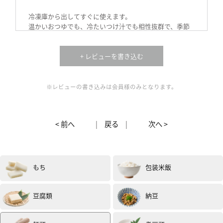
冷凍庫から出してすぐに使えます。
温かいおつゆでも、冷たいつけ汁でも相性抜群で、季節
を問わず楽しめそうです。
香り高く、旨みもしっかりしていて、シンプルな薬味だ
けでも大満足でした。
+ レビューを書き込む
冷凍保存で賞味期限も長く、ストックしておけば忙しい
日や急な来客時にも重宝しそうです！(試食モニター)
※レビューの書き込みは会員様のみとなります。
< 前へ
|
戻る
|
次へ >
もち
包装米飯
女性
70代以上
評価 :
★★★★★
2025.07
冷凍のお蕎麦を初めていただきました。冷凍うどんは
豆腐類
納豆
度々購入しますがお蕎麦は冷凍が出来ないと思っていま
したが 解凍していただくとお店のお蕎麦と変わらない
歯ごたえや香りでした。季節の野菜（万願寺とうがら