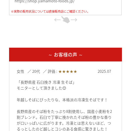
https://shop.yamamoto-foods.jp/
※実際の販売状況については直接販売店にご確認ください。
～ お客様の声 ～
女性
20代
評価 :
★★★★★
2025.07
「長野県産 石臼挽き 冷凍 生そば」
モニターとして頂きました😊
年越しそばにぴったりな、本格派の冷凍生そばです！
長野県産のそば粉をたっぷり8割使用し、国産小麦粉を2
割ブレンド。石臼で丁寧に挽かれたそば粉の豊かな香り
が口いっぱいに広がります。冷凍とは思えないほど、つ
るっとしたのど越しとコシのある食感に驚きました！