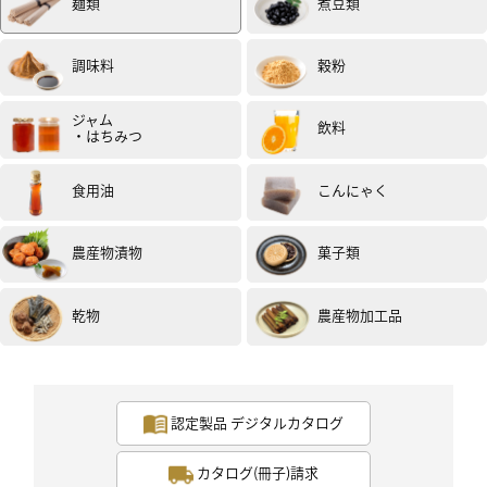
麺類
煮豆類
し ささげ なす かぼちゃ 鶏肉）を天ぷらにしてお
蕎麦に添えていただきました。久しぶりにお蕎麦屋さん
に行ったようでした。有難うございます。(試食モニター)
調味料
穀粉
ジャム
飲料
・はちみつ
食用油
こんにゃく
農産物漬物
菓子類
女性
50代
評価 :
★★★
★★
2025.07
冷凍生麺を購入する機会がなく、どちらかと言うとネガ
乾物
農産物加工品
ティブなイメージでしたが、思ったより美味しかったで
す。のど越しは良かったですが、蕎麦の風味は薄かった
印象。蕎麦湯は、冷凍とはいえ生麺だったからか、比較
的美味しかったです。
ご馳走様でした。(試食モニター)
認定製品 デジタルカタログ
カタログ(冊子)請求