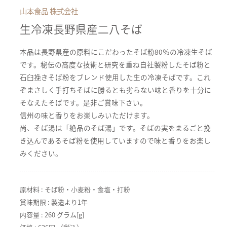
山本食品 株式会社
生冷凍長野県産二八そば
本品は長野県産の原料にこだわったそば粉80％の冷凍生そば
です。秘伝の高度な技術と研究を重ね自社製粉したそば粉と
石臼挽きそば粉をブレンド使用した生の冷凍そばです。これ
ぞまさしく手打ちそばに勝るとも劣らない味と香りを十分に
そなえたそばです。是非ご賞味下さい。
信州の味と香りをお楽しみいただけます。
尚、そば湯は「絶品のそば湯」です。そばの実をまるごと挽
き込んであるそば粉を使用していますので味と香りをお楽し
みください。
原材料 : そば粉・小麦粉・食塩・打粉
賞味期限 : 製造より1年
内容量 : 260 グラム[g]