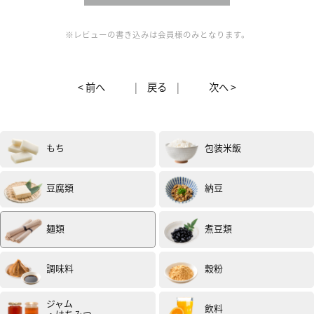
※レビューの書き込みは会員様のみとなります。
< 前へ
|
戻る
|
次へ >
もち
包装米飯
豆腐類
納豆
麺類
煮豆類
調味料
穀粉
ジャム
飲料
・はちみつ