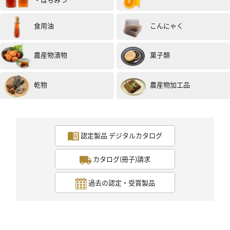
食用油
こんにゃく
農産物漬物
菓子類
乾物
農産物加工品
認定製品 デジタルカタログ
カタログ(冊子)請求
過去の認定・受賞製品