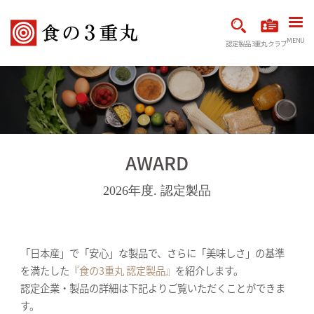
MENU
認定製品
3重丸クラブ
AWARD
2026年度. 認定製品
「日本産」で「安心」な製品で、さらに「美味しさ」の基準
を満たした
『食の3重丸 認定製品』
を紹介します。
認定企業・製品の詳細は下記よりご覧いただくことができま
す。