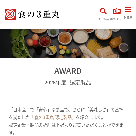
MENU
認定製品
3重丸クラブ
AWARD
2026年度. 認定製品
「日本産」で「安心」な製品で、さらに「美味しさ」の基準
を満たした
『食の3重丸 認定製品』
を紹介します。
認定企業・製品の詳細は下記よりご覧いただくことができま
す。