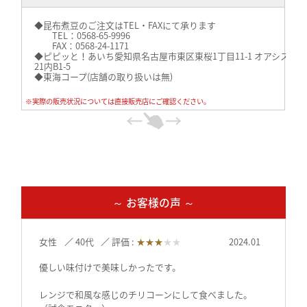
◆昆布煮豆のご注文はTEL・FAXにて承ります
TEL：0568-65-9996
FAX：0568-24-1171
◆ピピッと！あいち愛知県名古屋市東区東桜1丁目11-1 オアシス
21内B1-5
◆東海コープ(店舗の取り扱いは無)
※実際の販売状況については直接販売店にご確認ください。
～ お客様の声 ～
女性
40代
評価 :
★★★
★★
2024.01
優しい味付けで美味しかったです。
レンジで和風な感じのチリコーンにして食べました。