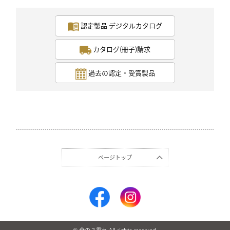
認定製品 デジタルカタログ
カタログ(冊子)請求
過去の認定・受賞製品
女性
40代
評価 :
★★★
★★
2019.04
試食品、ありがとうございました。
海外出張中の主人の帰国を待って、試食したため、レビ
ューが遅くなってしまいました。すいませんでした。
まずは見た目なのですが、大きな大豆で特別感がたっぷ
ページトップ
りなのです。ですが、大豆の乳白色が煮汁で茶色くなっ
てしまい、残念です。
味も濃い目で、お酒の肴にはいいと思いますが、そのま
ま食べるとすると、大豆の味を残したいと思います。大
豆と昆布のみの使用なので、味はシンプルです。皮が薄
くて食べやすいです。