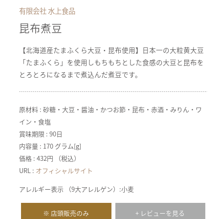
有限会社 水上食品
昆布煮豆
【北海道産たまふくら大豆・昆布使用】日本一の大粒黄大豆
「たまふくら」を使用しもちもちとした食感の大豆と昆布を
とろとろになるまで煮込んだ煮豆です。
原材料 : 砂糖・大豆・醤油・かつお節・昆布・赤酒・みりん・ワ
イン・食塩
賞味期限 : 90日
内容量 : 170 グラム[g]
価格 : 432円 （税込）
URL :
オフィシャルサイト
アレルギー表示 （9大アレルゲン）:小麦
※ 店頭販売のみ
+ レビューを見る