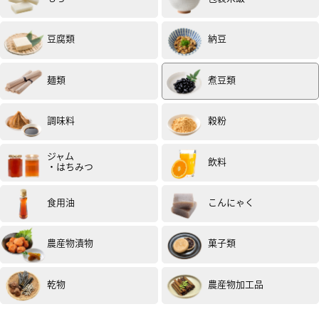
どのメーカーもパックのままだと、子供には味が濃いで
豆腐類
納豆
すが、かと言って、豆を煮るのは難しくて煮た事ないの
で、こうしてシンプルな食材で煮豆が売っているとアレ
ンジしやすいです。
麺類
煮豆類
（試食モニター）
調味料
穀粉
ジャム
飲料
・はちみつ
食用油
こんにゃく
女性
40代
評価 :
★★★★
★
2023.12
農産物漬物
菓子類
優しい甘さを昆布の旨味でまろやかに仕上げてある、ホ
ッとする味わい。派手さはなくとも、大豆の粒がふっく
らと柔らかく煮込まれていて、粒感を感じつつ、トロッ
乾物
農産物加工品
としたお出汁がいつまでも口の中に美味しい余韻として
残るのが印象強く残る逸品です。
（試食モニター）