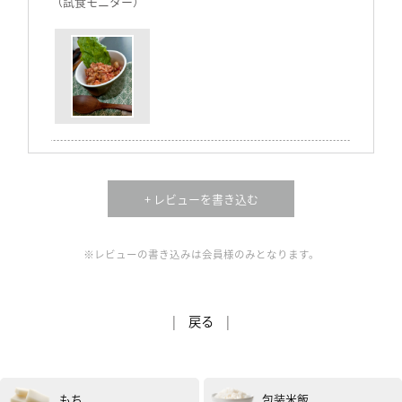
（試食モニター）
男性
70代以上
評価 :
★★★★★
2023.12
+ レビューを書き込む
豆のもちもち感がおいしかった
（試食モニター）
※レビューの書き込みは会員様のみとなります。
女性
50代
評価 :
★★★★
★
2023.12
さいの目に切った大根と人参、ちくわを出汁で煮て、そ
|
戻る
|
の後昆布煮豆を煮汁ごと入れました。
ご飯にのせてそのまま煮豆を食べても良いかな、と思い
ましたが、おかずの一品に増やしたくてアレンジ！
優しい甘さになって、美味しかったです。小学生の子供
もち
包装米飯
も美味しくお豆を食べていました。