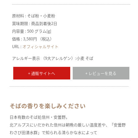
原材料 : そば粉・小麦粉
賞味期限 : 商品到着後2日
内容量 : 500 グラム[g]
価格 : 3,580円 （税込）
URL :
オフィシャルサイト
アレルギー表示 （9大アレルゲン）:小麦 そば
+ 通販サイトへ
+ レビューを見る
そばの香りを楽しみください
日本有数のそば処信州・安曇野。
北アルプスにいだかれた信州は朝晩の厳しい温度差や、「安曇野
わさび田湧水群」で知られる清らかな水によって