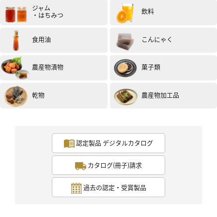
ジャム
飲料
・はちみつ
食用油
こんにゃく
農産物漬物
菓子類
女性
50代
評価 :
★★★★★
2020.12
乾物
農産物加工品
とろろそばで頂きました。
夕食に親と頂きました。
とても美味しいそばでした。
そばつゆも美味しかったです。
認定製品 デジタルカタログ
細くてこしもあり、最後まで美味しく頂きました。
カタログ(冊子)請求
投稿日：2020年12月18日（試食モニター）
過去の認定・受賞製品