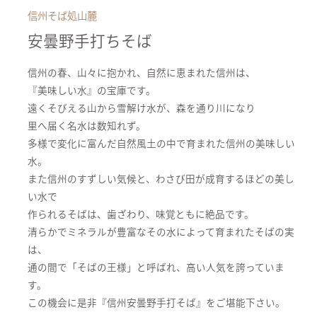
信州そば処山麓
安曇野手打ちそば
信州の春、山々に抱かれ、自然に恵まれた信州は、
『美味しい水』の宝庫です。
遠くそびえる山から雪解け水が、森を通り川になり
里へ届く名水は数知れず。
多様で変化に富んだ自然風土の中で育まれた信州の美味しい
水。
また信州のすずしい気候と、わさび田が成育するほどの美し
い水で
作られるそばは、歯ざわり、味覚ともに絶品です。
清らかでミネラルが豊富なその水によって育まれたそばの実
は、
通の間で「そばの王様」と呼ばれ、高い人気を誇っていま
す。
この機会に是非『信州安曇野手打そば』をご堪能下さい。