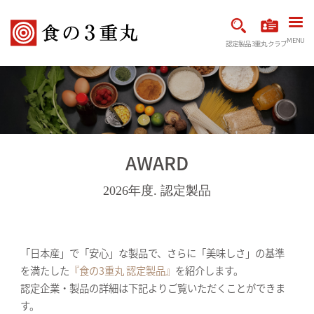
MENU
認定製品
3重丸クラブ
AWARD
2026年度. 認定製品
「日本産」で「安心」な製品で、さらに「美味しさ」の基準
を満たした
『食の3重丸 認定製品』
を紹介します。
認定企業・製品の詳細は下記よりご覧いただくことができま
す。