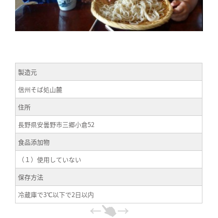
製造元
信州そば処山麓
住所
長野県安曇野市三郷小倉52
食品添加物
（１）使用していない
保存方法
冷蔵庫で3℃以下で2日以内