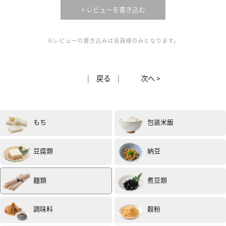
+ レビューを書き込む
※レビューの書き込みは会員様のみとなります。
女性
40代
評価 :
★★★★
★
2020.12
おうちで食べたそばの中では今までで1番おいしかったで
|
戻る
|
次へ >
す。
ざるそば、かけそばとして、天ぷらを作りいただきまし
た。
もち
包装米飯
やはりざるそばが、そばの味をより感じることができま
した。
寒かったのでかけそばもしましたが、やはりすこしゆる
豆腐類
納豆
くなってしまい‥
そこのゆで時間のご指南も頂けたら、より美味しく頂け
たかなと思います。
麺類
煮豆類
そばの茹で方の説明書書きの3番は1分20～30秒です、と
してほしいです。
何分茹でればいいのか、何度か読み直しました。
調味料
穀粉
投稿日：2020年12月28日（試食モニター）