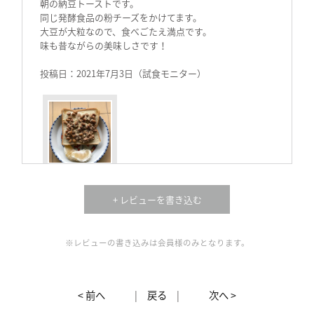
朝の納豆トーストです。
同じ発酵食品の粉チーズをかけてます。
大豆が大粒なので、食べごたえ満点です。
味も昔ながらの美味しさです！
投稿日：2021年7月3日（試食モニター）
+ レビューを書き込む
女性
30代
評価 :
★★★★★
2021.07
夕食時自宅で家族と食べた。
※レビューの書き込みは会員様のみとなります。
そのまま汁物に入れて食べた。
パックのものしか食べたことがなく、わらの中に入って
いる納豆は初めて。
小粒の納豆と違い食べつけていなかったが、美味しかっ
< 前へ
|
戻る
|
次へ >
た。