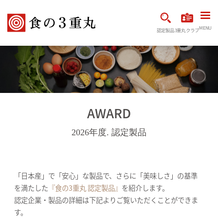
MENU
認定製品
3重丸クラブ
AWARD
2026年度. 認定製品
「日本産」で「安心」な製品で、さらに「美味しさ」の基準
を満たした
『食の3重丸 認定製品』
を紹介します。
認定企業・製品の詳細は下記よりご覧いただくことができま
す。