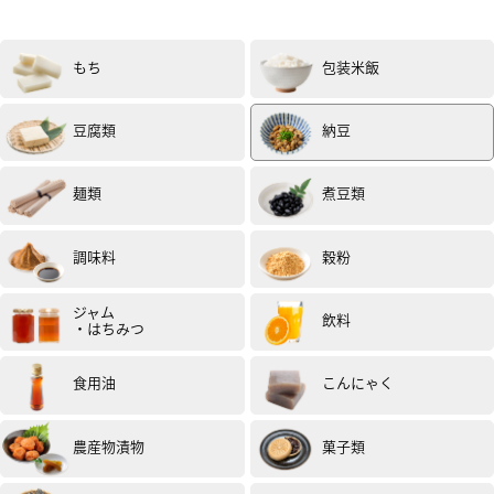
納豆の匂いが苦手だが、あまりきつくなく食べやすかっ
た。
もち
包装米飯
投稿日：2021年6月30日（試食モニター）
豆腐類
納豆
麺類
煮豆類
調味料
穀粉
女性
50代
評価 :
★★★★★
2021.06
ジャム
飲料
ご飯といっしょに何も味付けせず、半分食べてみた。
・はちみつ
今まで食べた納豆の臭みがなく、大豆に太い糸は引いて
も、いやらしくない。
食用油
こんにゃく
豆を食べてるんだという気がする。
次に塩をつけて食べてみた。
アリ。
農産物漬物
菓子類
これアリです。
豆が真剣に美味しいなあと思って頂きました。