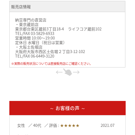
販売店情報
納豆専門の直営店
・東京蔵前店
東京都台東区蔵前3丁目18-4 ライフコア蔵前102
TEL/FAX 03-5829-6933
営業時間 10:00〜19:00
定休日 水曜日（祝日は営業）
・大阪土佐堀店
大阪府大阪市西区土佐堀２丁目3-12-102
TEL/FAX 06-6449-3120
営業時間 10:00〜19:00
※実際の販売状況については直接販売店にご確認ください。
定休日 木曜日［祝日の場合は営業］
～ お客様の声 ～
女性
40代
評価 :
★★★★★
2021.07