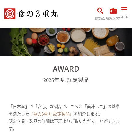
MENU
認定製品
3重丸クラブ
AWARD
2026年度. 認定製品
「日本産」で「安心」な製品で、さらに「美味しさ」の基準
を満たした
『食の3重丸 認定製品』
を紹介します。
認定企業・製品の詳細は下記よりご覧いただくことができま
す。