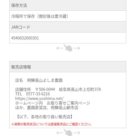
保存方法
冷暗所で保存（開封後は要冷蔵）
JANコード
4540652000301
販売店情報
店名 飛騨高山よしま農園
店舗住所 〒506-0044 岐阜県高山市上切町378
TEL 0577-33-6216
https://www.yoshima.net/
ホームページ内 お取り寄せご案内ページ
ほか、農園直営店、飛騨高山朝市店
【以下、各地の取り扱い販売店】
※実際の販売状況については直接販売店にご確認ください。
≪関西≫
キャロットhttps://www.carrot-n.co.jp/、
ヘルスライフ、オーガニックプラザhttps://healthlife.co.jp/