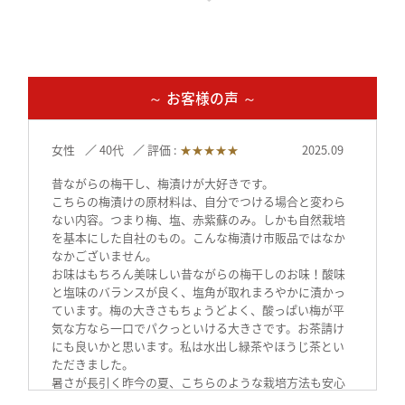
（神戸、宝塚、近鉄各店）、
メルカートピッコロ https://www.nakaji34.co.jp/（阪急、広
島他各店）
≪関東≫
ボンラスパイユhttps://bonraspail.com/（横浜、吉祥寺各店）
サンスマイルhttps://www.sunsmile.org/（埼玉県）
～ お客様の声 ～
AMRITARA https://www.amritara.com/
≪中部≫
GIFTSPREMIUMhttps://giftspremium.jp/（名古屋市）
女性
40代
評価 :
★★★★★
2025.09
ロカボーノ伏見店https://locabuono.jp/（名古屋市）
GIFTSSHOP https://giftsshop.jp/（岐阜県）
昔ながらの梅干し、梅漬けが大好きです。
三川屋 https://www.sangawa-ya.co.jp/（高山市）
飛騨物産館 https://www.takayama-gh.com/（高山市）
こちらの梅漬けの原材料は、自分でつける場合と変わら
川島SA岐阜おみやげ
ない内容。つまり梅、塩、赤紫蘇のみ。しかも自然栽培
https://omiyadata.jp/restarea/kawashima/
を基本にした自社のもの。こんな梅漬け市販品ではなか
旬楽善 各店 https://shun-rakuzen.com/
なかございません。
≪北陸≫
お味はもちろん美味しい昔ながらの梅干しのお味！酸味
ナチュレ片山 https://nature-katayama.jp/ （新潟）
と塩味のバランスが良く、塩角が取れまろやかに漬かっ
ています。梅の大きさもちょうどよく、酸っぱい梅が平
気な方なら一口でパクっといける大きさです。お茶請け
にも良いかと思います。私は水出し緑茶やほうじ茶とい
ただきました。
暑さが長引く昨今の夏、こちらのような栽培方法も安心
できる昔ながらの梅を疲労回復、健康維持のお供にして