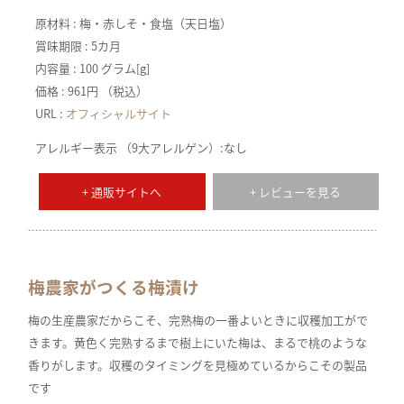
原材料 : 梅・赤しそ・食塩（天日塩）
賞味期限 : 5カ月
内容量 : 100 グラム[g]
価格 : 961円 （税込）
URL :
オフィシャルサイト
アレルギー表示 （9大アレルゲン）:なし
+ 通販サイトへ
+ レビューを見る
梅農家がつくる梅漬け
梅の生産農家だからこそ、完熟梅の一番よいときに収穫加工がで
きます。黄色く完熟するまで樹上にいた梅は、まるで桃のような
香りがします。収穫のタイミングを見極めているからこその製品
です