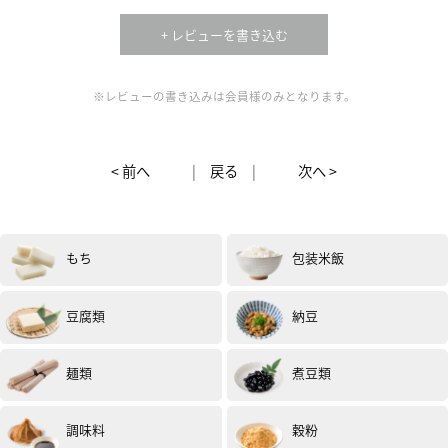
乗り切りたいと思います。
(試食モニター)
+ レビューを書き込む
※レビューの書き込みは会員様のみとなります。
< 前へ
|
戻る
|
次へ >
女性
40代
評価 :
★★★★★
2025.08
もち
包装米飯
熱中症対策で梅干しをよく食べていますが、いつもはは
ちみつ梅。久しぶりに酸っぱい梅干しを食べました。干
していないとはわからないです。ちょっと小さめなもの
豆腐類
納豆
が多かったので、種を抜きおにぎりにしてみました。子
供の頃食べた母のおにぎりを思い出しました。(試食モニ
ター)
麺類
煮豆類
調味料
穀粉