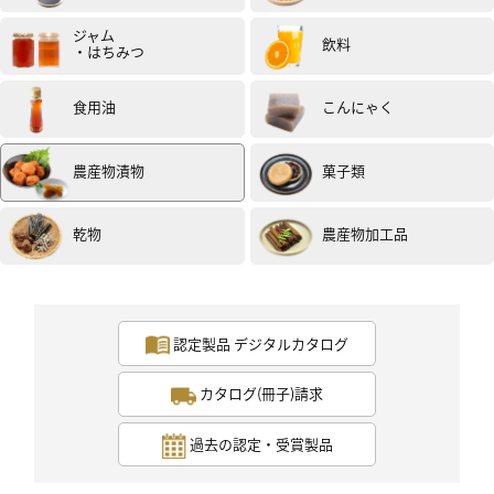
ジャム
飲料
・はちみつ
食用油
こんにゃく
女性
30代
評価 :
★★★★★
2025.08
梅干しはほかほかご飯にそのまま乗せて食べるのが美味
農産物漬物
菓子類
しさが1番わかると思い、シンプルに食べました！とても
美味しく、ご飯が進みました！是非ともたくさんの人に
ほかほかご飯でこちらの梅を食べてもらいたいです！(試
乾物
農産物加工品
食モニター)
認定製品 デジタルカタログ
カタログ(冊子)請求
過去の認定・受賞製品
女性
40代
評価 :
★★★★★
2025.08
商品名：自然栽培よしま梅漬 130g