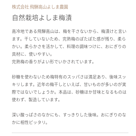
株式会社 飛騨高山よしま農園
自然栽培よしま梅漬
高冷地である飛騨高山は、梅を干さないから、梅漬けと言い
ます。干していないため、完熟梅のぽたぽた感が残り、柔ら
かい。柔らかさを活かして、料理の調味つけに、おにぎりの
具材に、使いやすい。
完熟梅の香りがよい形でいかされています。
砂糖を使わないため梅特有のスッパさは満足あり、後味スッ
キリします。近年の梅干しといえば、甘いものが多いのが実
際ではないでしょうか。本品は、砂糖ほか甘味となるものは
使わず、製造しています。
深い酸っぱさのなかにも、すっきりした後味。おにぎりのな
かに相性ピッタリ。