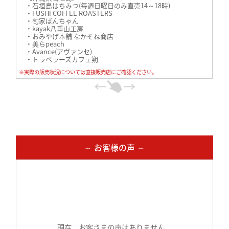
・石垣島はちみつ(毎週日曜日のみ直売14～18時)
・FUSHI COFFEE ROASTERS
・旬家ばんちゃん
・kayak八重山工房
・おみやげ本舗 なかそね商店
・美らpeach
・Avance(アヴァンセ)
・トラベラーズカフェ朔
・ひらりよ商店
※実際の販売状況については直接販売店にご確認ください。
・のんびりカフェ
・ANAインターコンチネンタル石垣リゾート(出店)
・Cafe54EVER（あざみ屋本店）
《沖縄県竹富島》
・星のや竹富島
《兵庫県西宮市》
・ケーキハウスツマガリ
《東京都国分寺市》
・Salon＆academy office.k
・セブンイレブン国分寺南町3丁目店
～ お客様の声 ～
《宮城県仙台市》
・Amelie(アメリー)
現在、お客さまの声はありません。