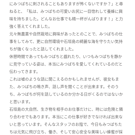
にみつばちに刺されることもありますが怖くないですか？」と尋
ねると、「私は、みつばちの可愛いお尻に一目惚れして養蜂に興
味を持ちました。どんなお仕事でも精一杯がんばります！」と力
強く答えてくれました。
元々無農薬や自然栽培に興味があったとのことで、みつばちの仕
事をしてみて、更に自然環境や石垣島の綺麗な海を守りたい気持
ちが強くなったと話してくれました。
休憩時間であってもみつばちと戯れたり、いつもみつばちを静か
に見守っている姿は、本当にみつばちを愛してくれているのだと
伝わってきます。
これは嘘のような話に聞こえるのかもしれませんが、彼女もま
た、みつばちの鳴き声、話し声を聞くことが出来ます。そのう
ち、みつばちが何を話しているのか分かる日がくるのではないか
と思います。
石垣島の大自然、生き物を相手のお仕事だけに、時には危険と隣
り合わせでもあります。本当にこの仕事が好きでなければ出来な
いと思っています。そんなスタッフのお陰で、今日もみつばちた
ちは元気に飛び立ち、働き、そして安心安全な美味しい蜂蜜が採