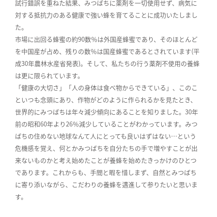
試行錯誤を重ねた結果、みつばちに薬剤を一切使用せず、病気に
対する抵抗力のある健康で強い蜂を育てることに成功いたしまし
た。
市場に出回る蜂蜜の約90数％は外国産蜂蜜であり、そのほとんど
を中国産が占め、残りの数％は国産蜂蜜であるとされています(平
成30年農林水産省発表)。そして、私たちの行う薬剤不使用の養蜂
は更に限られています。
「健康の大切さ」「人の身体は食べ物からできている」、このこ
といつも念頭にあり、作物がどのように作られるかを見たとき、
世界的にみつばちは年々減少傾向にあることを知りました。30年
前の昭和60年より26％減少していることがわかっています。みつ
ばちの住めない地球なんて人にとっても良いはずはない…という
危機感を覚え、何とかみつばちを自分たちの手で増やすことが出
来ないものかと考え始めたことが養蜂を始めたきっかけのひとつ
であります。これからも、手間と暇を惜しまず、自然とみつばち
に寄り添いながら、こだわりの養蜂を邁進して参りたいと思いま
す。