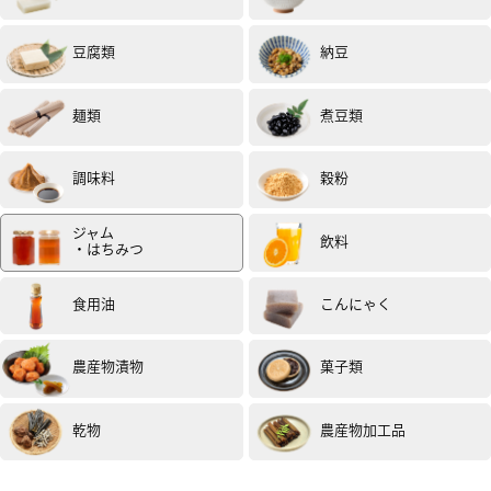
豆腐類
納豆
麺類
煮豆類
調味料
穀粉
ジャム
飲料
・はちみつ
食用油
こんにゃく
農産物漬物
菓子類
乾物
農産物加工品