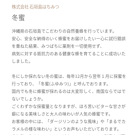
株式会社 石垣島はちみつ
冬蜜
沖縄県の石垣島でこだわりの自然養蜂を行っています。
安心、安全な納得のいく蜂蜜をお届けしたい一心に試行錯誤
を重ねた結果、みつばちに薬剤を一切使用せず、
病気に対する抵抗力のある健康な蜂を育てることに成功いた
しました。
冬にしか採れない冬の蜜は、毎年12月から翌年１月に採蜜を
行っており、「冬蜜(ふゆみつ)」と呼んでおります。
国内でも冬に蜂蜜が採れるのは大変珍しく、南国ならではで
ないでしょうか。
ごくわずかな採蜜量となりますが、ほろ苦いビターな甘さが
癖になる美味しさと大人の味わいが人気の蜂蜜です。
お客様の中には、「ダージリンのような風味」や「まるでカ
ラメルの様な味わい」というお声もいただいております。