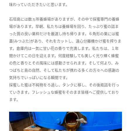
味わっていただきたいと思います。
石垣島には数ヵ所養蜂場がありますが、その中で採蜜専門の養蜂
場があります。早朝、私たちは養蜂場を回り、たっぷり蜜の詰ま
った質の良い巣枠だけを厳選し持ち帰ります。６角形の巣には蜜
蓋(みつぶた)があり、それをカットし、遠心分離機かけ蜜を搾りま
す。倉庫内は一気に甘い花の香りで充満します。私たちは、１年
間かけてこの日を迎えます。何度経験しても美しく光り輝く蜂蜜
の色と香りとその風味には感動させられます。そして何より、み
つばちと島の自然、そして私たちが携わる多くの方々への感謝の
気持ちでいっぱいになる瞬間です。
採蜜した蜜は不純物をろ過し、タンクに移し、その後瓶詰を行っ
ていきます。フレッシュな蜂蜜をそのまま皆様へご提供しており
ます。