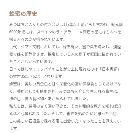
蜂蜜の歴史
みつばちと人々との付き合いは1万年以上前からと言われ、紀元前
6000年頃には、スペインのラ・アラーニャ洞窟の壁にはちみつを
採る人々の姿が描かれています。
古代エジプト文明においても、蜂を飼い、蜜で巣を満たし、燻煙
器で蜂を鎮静化させ、採蜜している人の様子が壁画に描かれてい
たことがわかっています。
日本ではじめてミツバチのことが史上に現れたのは「日本書紀」
の推古35年（627）となります。
蜂蜜は、美しい黄金色と甘く栄養化の高い保存食としてだけでな
く、薬用としても使用され、みつばちを介して生まれる蜂蜜は、
神の色、神の食べ物とあがめられていました。
私たちは、蜂蜜の古く深い歴史と、その神秘的な魅力を知れば知
るほど心奪われました。そして、養蜂を始めたいと思った当初、
この美しい石垣島で採れる蜜に出会いたくなったことを覚えてい
ます。