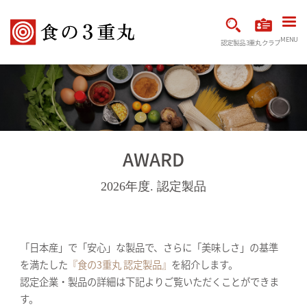
MENU
認定製品
3重丸クラブ
AWARD
2026年度. 認定製品
「日本産」で「安心」な製品で、さらに「美味しさ」の基準
を満たした
『食の3重丸 認定製品』
を紹介します。
認定企業・製品の詳細は下記よりご覧いただくことができま
す。