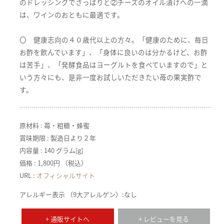
のドレッシングでさっぱりと②チーズのオイル漬けへの一滴
は、ワインのおともに最適です。
〇 健康志向の４０歳代以上の方々。「健康のために、毎日
お酢を飲んでいます」、「身体に良いのは分かるけど、お酢
は苦手」、「発酵食品はヨーグルトを食べていますので」と
いう方々にも、是非一度お試しいただきたい苺の果実酢で
す。
原材料 : 苺・粗糖・蜂蜜
賞味期限 : 製造日より２年
内容量 : 140 グラム[g]
価格 : 1,800円 （税込）
URL :
オフィシャルサイト
アレルギー表示 （9大アレルゲン）:なし
+ 通販サイトへ
+ レビューを見る