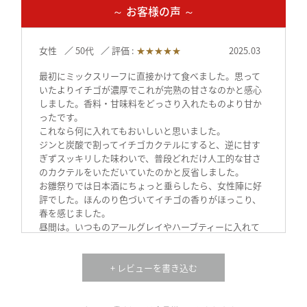
～ お客様の声 ～
女性
50代
評価 :
★★★★★
2025.03
最初にミックスリーフに直接かけて食べました。思って
いたよりイチゴが濃厚でこれが完熟の甘さなのかと感心
しました。香料・甘味料をどっさり入れたものより甘か
ったです。
これなら何に入れてもおいしいと思いました。
ジンと炭酸で割ってイチゴカクテルにすると、逆に甘す
ぎずスッキリした味わいで、普段どれだけ人工的な甘さ
のカクテルをいただいていたのかと反省しました。
お雛祭りでは日本酒にちょっと垂らしたら、女性陣に好
評でした。ほんのり色づいてイチゴの香りがほっこり、
春を感じました。
昼間は。いつものアールグレイやハーブティーに入れて
います。天然のイチゴって、人をしあわせにしてくれま
すね。とても心が贅沢になりました。(試食モニター)
+ レビューを書き込む