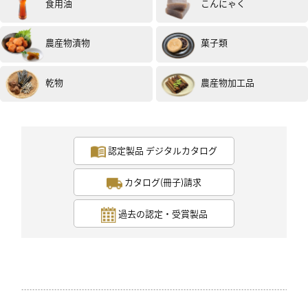
食用油
こんにゃく
美味しくいただきました。
イチゴの加工品は、あまり好きではないのですがこちら
の商品はイチゴの感じが生のイチゴの用なダイレクトの
農産物漬物
菓子類
風味ですごく美味しかったです。
次は、刺身かってカルパッチョにしてみようと思いま
す。
乾物
農産物加工品
ありがとうございました。(試食モニター)
認定製品 デジタルカタログ
カタログ(冊子)請求
過去の認定・受賞製品
女性
50代
評価 :
★★★★
★
2025.02
お客様にパフェ風にデザートをお出しするおソースを探
していたので、今回、使わせてもらいました。
今回のあんこの甘さといちごの酸味が絶妙でとっても美
味しく頂けました。