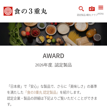
MENU
認定製品
3重丸クラブ
AWARD
2026年度. 認定製品
「日本産」で「安心」な製品で、さらに「美味しさ」の基準
を満たした
『食の3重丸 認定製品』
を紹介します。
認定企業・製品の詳細は下記よりご覧いただくことができま
す。