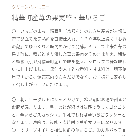
グリーンハ～モニー
精華町産苺の果実酢・華いちご
〇 いちごのまち。精華町（京都府）の若き生産者が大切に
育て見立てた完熟苺を直接仕入れ、１３０年以上続く「お酢
の蔵」でゆっくりと時間をかけて発酵。そうして出来た苺の
果実酢に、種ごとすり潰した苺の果肉をそのまま加え、粗糖
と蜂蜜（京都府精華町産）で味を整え、シロップの様な味わ
いに仕上げました。果汁や人工的な香料・甘味料は一切不使
用ですから、健康志向の方々だけでなく、お子様にも安心し
て召し上がっていただけます。
〇 朝、ヨーグルトにサッとかけて。寒い朝はお湯で割ると
お腹が温まります。昼、のどが渇けば炭酸で割ってゴクゴク
と、華いちごスカッシュ。牛乳でわれば華いちごラッシーと
なります。晩酌は、炭酸・麦焼酎で苺酢サワーになります。
〇 オリーブオイルと相性抜群の華いちご。①カルパッチョ