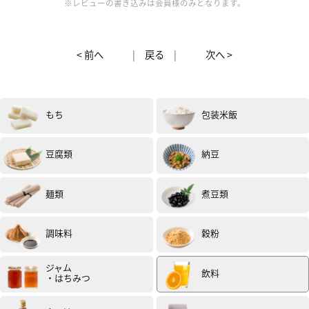
※レビューの書き込みは会員様のみとなります。
< 前へ
|
戻る
|
次へ >
男性
70代以上
評価 :
★★★★★
2025.03
スモークサーモンと海藻のマリネに初めて使いました。
もち
包装米飯
イチゴ酢の甘味が効いてまろやかで美味しかった。(試食
モニター)
豆腐類
納豆
麺類
煮豆類
調味料
穀粉
男性
20代
評価 :
★★★★★
2025.02
ジャム
飲料
・はちみつ
牛乳と割って飲むのと炭酸で割って飲んでみました。
ほどよい酸味とイチゴの甘味を感じることができすごく