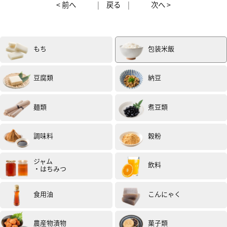
< 前へ
|
戻る
|
次へ >
もち
包装米飯
豆腐類
納豆
麺類
煮豆類
調味料
穀粉
ジャム
飲料
・はちみつ
食用油
こんにゃく
農産物漬物
菓子類