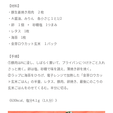
【材料】
・豚生姜焼き用肉 ２枚
・Ａ醤油、みりん 各小さじ１と1/2
・卵 １個 + 砂糖塩 1つまみ
・レタス 1枚
・海苔 1枚
・金芽ロウカット玄米 １パック
【手順】
①豚肉はAに浸し、しばらく置いて、プライパンにつけ汁ごと入れ
さっと焼く。卵は塩、砂糖で味を調え、薄焼き卵を焼く。
②ラップに海苔をひろげ、電子レンジで加熱した「金芽ロウカッ
ト玄米ごはん」の半量、レタス、豚肉、卵焼き、最後にのこりの
玄米ごはんをのせてくるむ。半分に切る。
《630kcal、塩分4.1ｇ（1人分）》