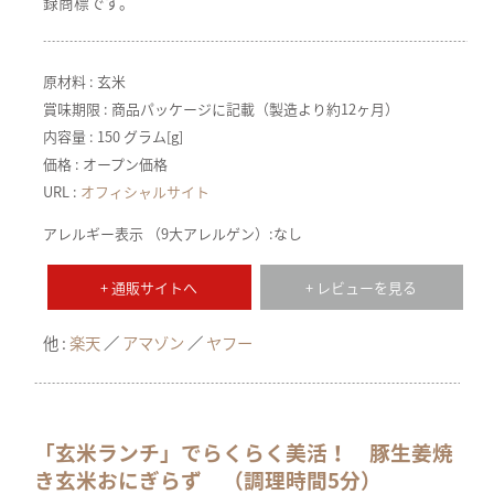
録商標です。
原材料 : 玄米
賞味期限 : 商品パッケージに記載（製造より約12ヶ月）
内容量 : 150 グラム[g]
価格 : オープン価格
URL :
オフィシャルサイト
アレルギー表示 （9大アレルゲン）:なし
+ 通販サイトへ
+ レビューを見る
他 :
楽天
アマゾン
ヤフー
「玄米ランチ」でらくらく美活！ 豚生姜焼
き玄米おにぎらず （調理時間5分）