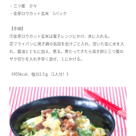
・三つ葉 少々
・金芽ロウカット玄米 1パック
【手順】
①金芽ロウカット玄米は電子レンジにかけ、丼に入れる。
②フライパンに焼き鶏の缶詰を缶汁ごと入れ、空いた缶に水を入
れ、醤油とともに加え、煮る。煮たってきたら溶き卵と三つ葉の
ザク切りを入れ手早く混ぜ、１にかける。
《455kcal、塩分2.5ｇ（1人分）》