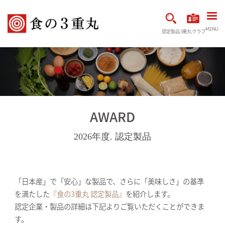
MENU
認定製品
3重丸クラブ
AWARD
2026年度. 認定製品
「日本産」で「安心」な製品で、さらに「美味しさ」の基準
を満たした
『食の3重丸 認定製品』
を紹介します。
認定企業・製品の詳細は下記よりご覧いただくことができま
す。