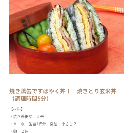
焼き鶏缶ですばやく丼！ 焼きとり玄米丼
（調理時間5分）
【材料】
・焼き鶏缶詰 １缶
・Ａ：水 缶詰1杯分、醤油 小さじ２
・卵 ２個