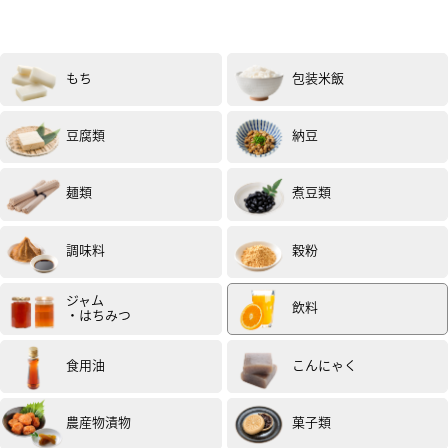
もち
包装米飯
豆腐類
納豆
麺類
煮豆類
調味料
穀粉
ジャム
飲料
・はちみつ
食用油
こんにゃく
農産物漬物
菓子類