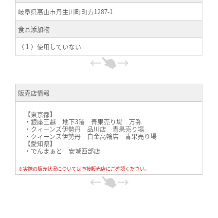
岐阜県高山市丹生川町町方1287-1
食品添加物
（１）使用していない
販売店情報
【東京都】
・銀座三越 地下3階 青果売り場 万弥
・クィーンズ伊勢丹 品川店 青果売り場
・クィーンズ伊勢丹 白金高輪店 青果売り場
【愛知県】
・でんまぁと 安城西部店
※実際の販売状況については直接販売店にご確認ください。