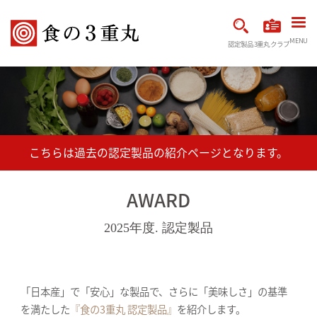
MENU
認定製品
3重丸クラブ
AWARD
2025年度. 認定製品
「日本産」で「安心」な製品で、さらに「美味しさ」の基準
を満たした
『食の3重丸 認定製品』
を紹介します。