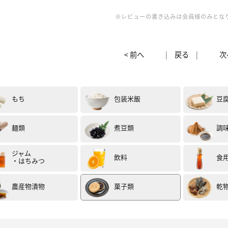
※レビューの書き込みは会員様のみとな
性
20代
評価 :
★★★★★
< 前へ
|
戻る
|
次
物の香り豊かでどこか懐かしい味と食感を感じさせる商品でした。
なこの味わいとところどころにある黒豆の香ばしさがアクセントになっていて
わいからも身体への優しさが感じられ、朝食やデザートにぴったりだと思いま
き大麦と一緒にミニパフェにして頂きました✨(試食モニター)
もち
包装米飯
豆
麺類
煮豆類
調
ジャム
飲料
食
・はちみつ
農産物漬物
菓子類
乾