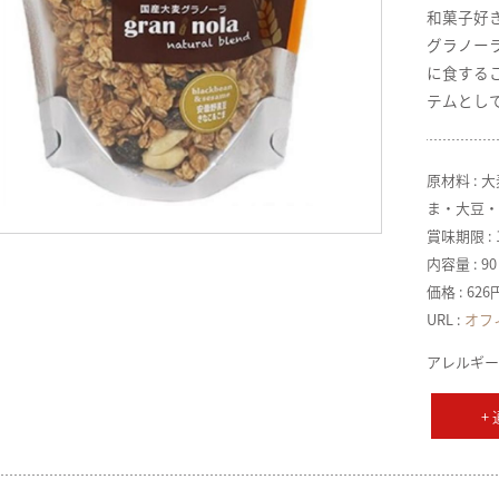
和菓子好
グラノー
に食する
テムとし
原材料 :
ま・大豆・
賞味期限 : 
内容量 : 90
価格 : 62
URL :
オフ
アレルギー
+