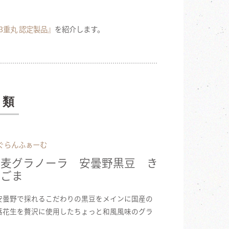
3重丸 認定製品』
を紹介します。
子類
 ぐらんふぁーむ
大麦グラノーラ 安曇野黒豆 き
＆ごま
安曇野で採れるこだわりの黒豆をメインに国産の
落花生を贅沢に使用したちょっと和風風味のグラ