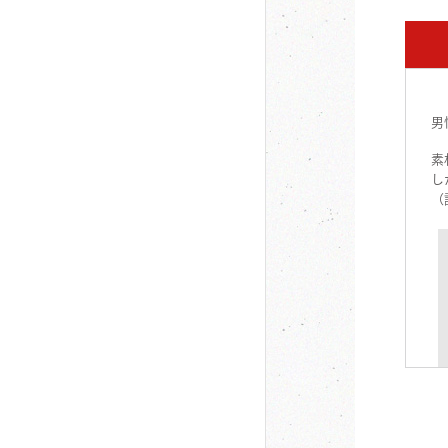
男
素
し
（