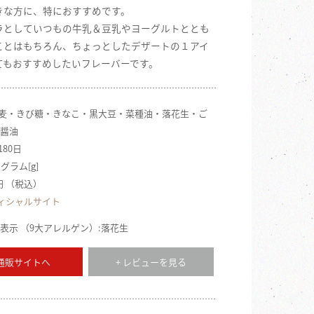
きな方に、特におすすめです。
ラとしていつもの牛乳＆豆乳やヨーグルトととも
ことはもちろん、ちょっとしたデザートの１アイ
てもおすすめしたいフレーバーです。
 大麦・きび糖・きなこ・黒大豆・菜種油・落花生・ご
醤油
180日
 グラム[g]
6円 （税込）
ィシャルサイト
表示 （9大アレルゲン）:落花生
 通販サイトへ
+ レビューを見る