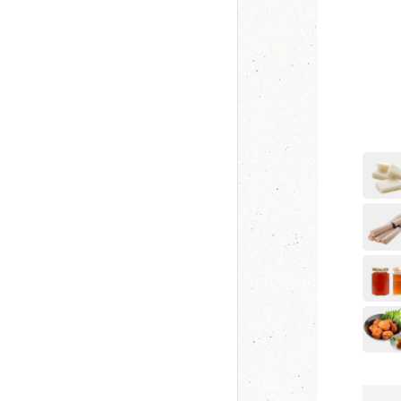
女
穀
き
味
焼