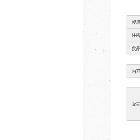
製
住
食
内
販