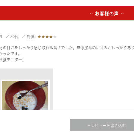
～ お客様の声 ～
性
30代
評価 :
★★★★
★
材の甘さをしっかり感じ取れる旨さでした。無添加なのに甘みがしっかりあ
かったです。
試食モニター）
+ レビューを書き込む