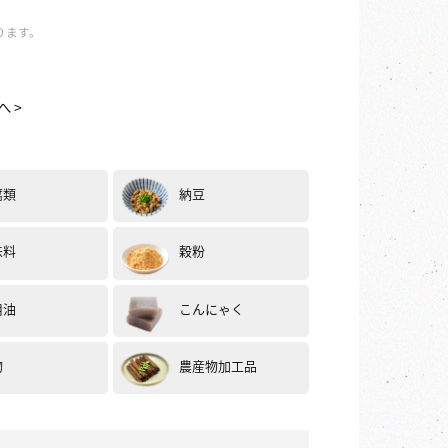
ります。
2025.02
へ >
、美味しかったです。
した☺️
腐類
納豆
味料
穀粉
用油
こんにゃく
物
農産物加工品