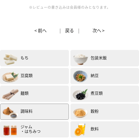
全然違いとても美味しかったです。
辛みは強いですが、柚子の爽やかさがとても良いです。
※レビューの書き込みは会員様のみとなります。
今回は、そうめんのつゆに入れたり餃子と食べたりしま
した。
これからの季節のお鍋にも良さそうです。
< 前へ
|
戻る
|
次へ >
(試食モニター)
女性
50代
評価 :
★★★★★
2025.09
もち
包装米飯
ゆず胡椒が好きなのでいろいろ食べていますが、このゆ
ず胡椒はとても辛くて好みでした。
これくらい辛いとうれしいと思えるほどです。
豆腐類
納豆
風味がよくていろんな料理にあいました。
特に気に入った使い方がお好み焼きです。
麺類
煮豆類
このゆず胡椒を加えると本当においしく味が変わりま
す。
（試食モニター）
調味料
穀粉
ジャム
飲料
・はちみつ