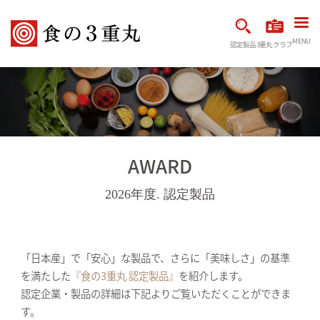
MENU
認定製品
3重丸クラブ
AWARD
2026年度. 認定製品
「日本産」で「安心」な製品で、さらに「美味しさ」の基準
を満たした
『食の3重丸 認定製品』
を紹介します。
認定企業・製品の詳細は下記よりご覧いただくことができま
す。