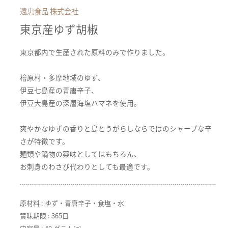
遠忠食品 株式会社
東京産ゆず胡椒
東京都内で生産された原料のみで作りました。
檜原村・多摩地域のゆず、
伊豆七島産の青唐辛子、
伊豆大島産の深層海塩ハマネを使用。
爽やかなゆずの香りと島とうがらしならではのシャープな辛
さが特徴です。
麺類や鍋物の薬味としてはもちろん、
お刺身のわさび代わりとしても最適です。
原材料 : ゆず・青唐辛子・食塩・水
賞味期限 : 365日