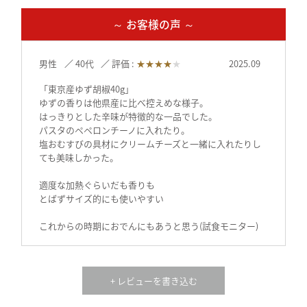
～ お客様の声 ～
男性
40代
評価 :
★★★★
★
2025.09
「東京産ゆず胡椒40g」
ゆずの香りは他県産に比べ控えめな様子。
はっきりとした辛味が特徴的な一品でした。
パスタのペペロンチーノに入れたり。
塩おむすびの具材にクリームチーズと一緒に入れたりし
ても美味しかった。
適度な加熱ぐらいだも香りも
とばずサイズ的にも使いやすい
これからの時期におでんにもあうと思う(試食モニター)
女性
30代
評価 :
★★★★★
2025.09
+ レビューを書き込む
柚子胡椒は大好きでよく使うのですが、市販のものとは