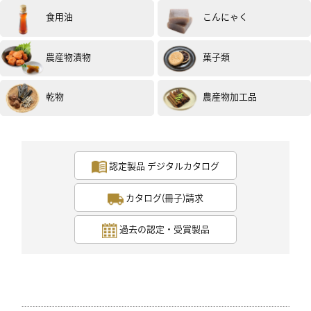
食用油
こんにゃく
農産物漬物
菓子類
女性
20代
評価 :
★★★★★
2025.09
炒め物のアクセントとして、大活躍でした！1口目のピリ
乾物
農産物加工品
リとした辛味から、徐々に柚子の豊かな香りや、変化す
る辛味を楽しめました！製造だけでは無く、原料も東京
産なので、素材へのこだわりも感じられる素敵なアイテ
ムです！(試食モニター)
認定製品 デジタルカタログ
カタログ(冊子)請求
過去の認定・受賞製品
女性
40代
評価 :
★★★★★
2025.09
もやしとベーコン、えのき、ねぎを炒めたものに、柚子
胡椒を入れてみました。