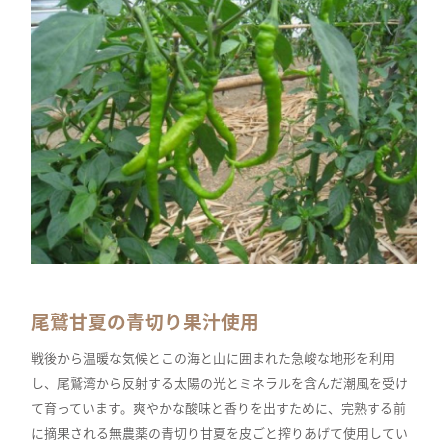
尾鷲甘夏の青切り果汁使用
戦後から温暖な気候とこの海と山に囲まれた急峻な地形を利用
し、尾鷲湾から反射する太陽の光とミネラルを含んだ潮風を受け
て育っています。爽やかな酸味と香りを出すために、完熟する前
に摘果される無農薬の青切り甘夏を皮ごと搾りあげて使用してい