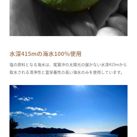
水深415mの海水100％使用
塩の原料となる海水は、尾鷲沖の太陽光の届かない水深415mから
取水される清浄性と富栄養性の高い海水のみを使用しています。