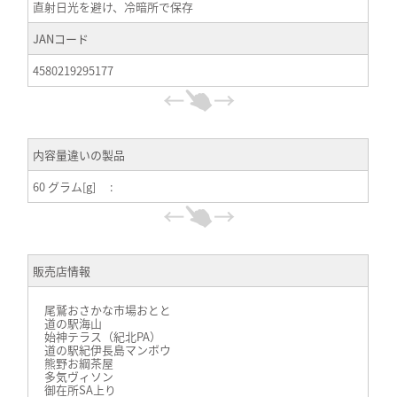
直射日光を避け、冷暗所で保存
JANコード
4580219295177
内容量違いの製品
60 グラム[g] :
販売店情報
尾鷲おさかな市場おとと
道の駅海山
始神テラス（紀北PA）
道の駅紀伊長島マンボウ
熊野お綱茶屋
多気ヴィソン
御在所SA上り