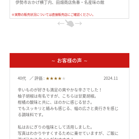
伊勢市おかげ横丁内、田畑商店魚春・名産味の館
和歌山県新宮市産直市場よってって
※実際の販売状況については直接販売店にご確認ください。
東京都日本橋三重テラス
東京都新宿伊勢志摩マルシェ
～ お客様の声 ～
40代
評価 :
★★★★
★
2024.11
辛いものが好きも満足の爽やかな辛さでした！
柚子胡椒は有名ですが、こちらは甘夏胡椒。
柑橘の酸味と共に、ほのかに感じる甘さ。
でもスッキリと絡みも感じる、幅の広さと奥行きを感じ
る調味料です。
私はおにぎりの塩味として活用しました。
写真はわかりやすくするために乗せていますが、ご飯に