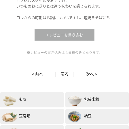
混ぜ込むスタイルがおすすめ！
いつものおにぎりとは違う味わいを感じられます。
コレからの時期はお鍋にもいいですし、塩焼きそばにち
ょい足ししても！
ピザにも良いし、麻婆豆腐の辛味足しにもおすすめで
す。
+ レビューを書き込む
料理選ばず、邪魔はしないのにしっかりとアクセントに
なるので、一つあると助かりますね！(試食モニター)
※レビューの書き込みは会員様のみとなります。
< 前へ
|
戻る
|
次へ >
もち
包装米飯
女性
30代
評価 :
★★★★★
2024.11
豆腐類
納豆
和風ペペロンチーノとシンプルにおにぎりにつけて味わ
ってみました！唐辛子のアクセントが効いていて、辛い
だけでなく、甘夏が使用されているので柚子胡椒を入れ