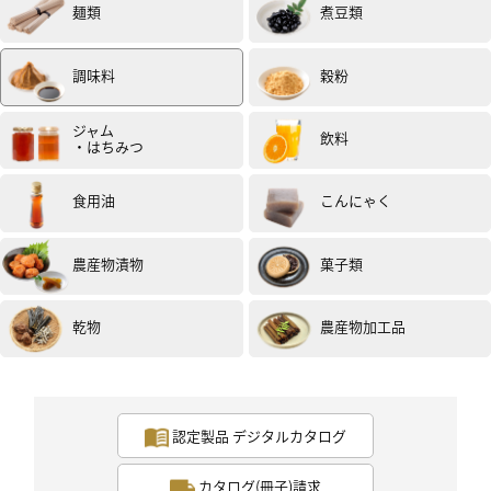
麺類
煮豆類
たかのような旨みがしっかりして、とても美味しかった
です！！おにぎりとの相性も抜群でした！！（試食モニ
ター）
調味料
穀粉
ジャム
飲料
・はちみつ
食用油
こんにゃく
農産物漬物
菓子類
女性
40代
評価 :
★★★★★
2024.10
鶏手羽元の唐揚げ（チューリップ）に合わせました!!
乾物
農産物加工品
揚げ物に青唐辛子の辛味と柚子の爽やがよく合います!!
粗挽きなので、アクセントにもなりますよ♪
箸が止まらない美味しさでした✨(試食モニター)
認定製品 デジタルカタログ
カタログ(冊子)請求