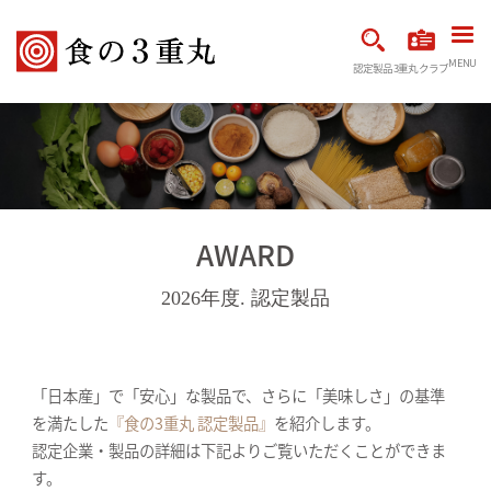
MENU
認定製品
3重丸クラブ
AWARD
2026年度. 認定製品
「日本産」で「安心」な製品で、さらに「美味しさ」の基準
を満たした
『食の3重丸 認定製品』
を紹介します。
認定企業・製品の詳細は下記よりご覧いただくことができま
す。