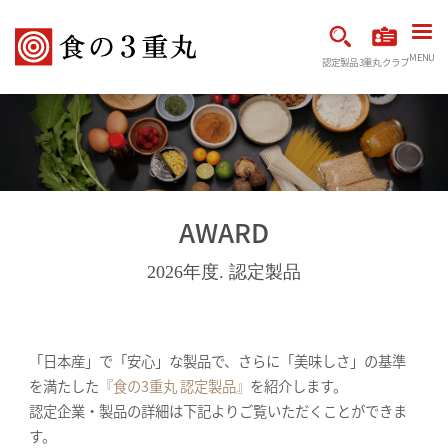
MENU
認定製品
3重丸クラブ
AWARD
2026年度. 認定製品
「日本産」で「安心」な製品で、さらに「美味しさ」の基準
を満たした
『食の3重丸 認定製品』
を紹介します。
認定企業・製品の詳細は下記よりご覧いただくことができま
す。