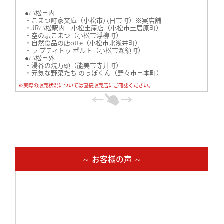
●小松市内
・こまつ町家文庫（小松市八日市町）※実店舗
・JR小松駅内 小松土産店（小松市土居原町）
・空の駅こまつ（小松市浮柳町）
・自然食品の店otte（小松市北浅井町）
・ラ プティトゥ ポルト（小松市瀬領町）
●小松市外
・湯谷の焼万頭（能美市寺井町）
・元気な野菜たち のっぽくん（野々市市本町）
・ヒラクベーカリー（加賀市片山津温泉）
※実際の販売状況については直接販売店にご確認ください。
・コープおおぬか（金沢市大額町）
・MIHON ICHI KANAZAWA（金沢フォーラス１F）
・calcolo(金沢市戸水)
・道の駅 内灘サンセットパーク（河北郡内灘町）
※2023年9月29日の時点の情報です。
※お店ごとに扱っている商品が異なります。在庫状況は直接店
舗までお問い合わせください。
～ お客様の声 ～