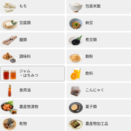
もち
包装米飯
豆腐類
納豆
麺類
煮豆類
調味料
穀粉
ジャム
飲料
・はちみつ
食用油
こんにゃく
農産物漬物
菓子類
乾物
農産物加工品